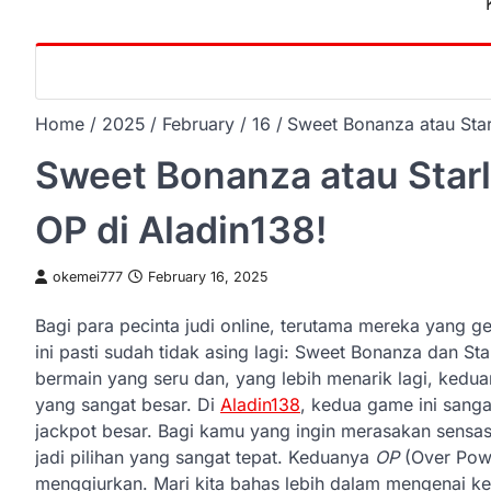
Home
2025
February
16
Sweet Bonanza atau Star
Sweet Bonanza atau Star
OP di Aladin138!
okemei777
February 16, 2025
Bagi para pecinta judi online, terutama mereka yang 
ini pasti sudah tidak asing lagi: Sweet Bonanza dan 
bermain yang seru dan, yang lebih menarik lagi, ked
yang sangat besar. Di
Aladin138
, kedua game ini sang
jackpot besar. Bagi kamu yang ingin merasakan sensas
jadi pilihan yang sangat tepat. Keduanya
OP
(Over Pow
menggiurkan. Mari kita bahas lebih dalam mengenai ke