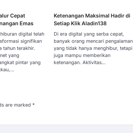
alur Cepat
Ketenangan Maksimal Hadir di
nangan Emas
Setiap Klik Aladin138
iburan digital telah
Di era digital yang serba cepat,
formasi signifikan
banyak orang mencari pengalaman
 tahun terakhir.
yang tidak hanya menghibur, tetapi
rnet yang
juga mampu memberikan
angkat pintar yang
ketenangan. Aktivitas…
gkau,…
lds are marked
*