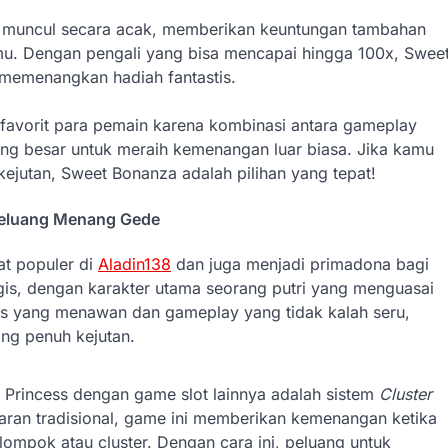
an muncul secara acak, memberikan keuntungan tambahan
. Dengan pengali yang bisa mencapai hingga 100x, Swee
memenangkan hadiah fantastis.
 favorit para pemain karena kombinasi antara gameplay
ang besar untuk meraih kemenangan luar biasa. Jika kamu
jutan, Sweet Bonanza adalah pilihan yang tepat!
 Peluang Menang Gede
at populer di
Aladin138
dan juga menjadi primadona bagi
gis, dengan karakter utama seorang putri yang menguasai
fis yang menawan dan gameplay yang tidak kalah seru,
ng penuh kejutan.
t Princess dengan game slot lainnya adalah sistem
Cluster
aran tradisional, game ini memberikan kemenangan ketika
mpok atau cluster. Dengan cara ini, peluang untuk