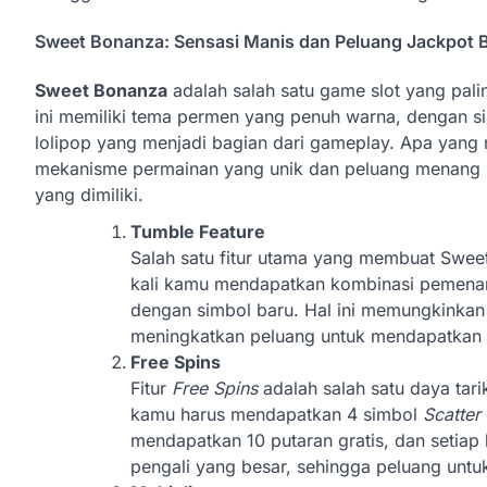
Sweet Bonanza: Sensasi Manis dan Peluang Jackpot 
Sweet Bonanza
adalah salah satu game slot yang pali
ini memiliki tema permen yang penuh warna, dengan s
lolipop yang menjadi bagian dari gameplay. Apa yan
mekanisme permainan yang unik dan peluang menang bes
yang dimiliki.
Tumble Feature
Salah satu fitur utama yang membuat Swee
kali kamu mendapatkan kombinasi pemenang
dengan simbol baru. Hal ini memungkinkan 
meningkatkan peluang untuk mendapatkan 
Free Spins
Fitur
Free Spins
adalah salah satu daya tari
kamu harus mendapatkan 4 simbol
Scatter
mendapatkan 10 putaran gratis, dan seti
pengali yang besar, sehingga peluang untuk