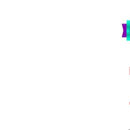
Skip
to
content