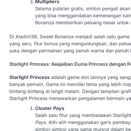
Multipliers
Selama putaran gratis, simbol pengali ak
yang bisa menggandakan kemenangan kamu
Bonanza memberikan peluang besar untuk 
Di Aladin138, Sweet Bonanza menjadi salah satu game
yang seru, fitur bonus yang menguntungkan, dan pelu
suka dengan permainan yang penuh warna dan penuh ke
Starlight Princess: Keajaiban Dunia Princess dengan
Starlight Princess
adalah game slot lainnya yang sang
banyak pemain. Game ini memiliki tema yang lebih ma
bintang-bintang di langit malam. Dengan tampilan gra
Starlight Princess menawarkan pengalaman bermain ya
Cluster Pays
Salah satu fitur yang membedakan Starligh
Pays
. Alih-alih menggunakan garis pembay
simbol-simbol yang sama muncul dalam kelo