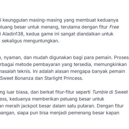
iki keunggulan masing-masing yang membuat keduanya
luang besar untuk menang, terutama dengan fitur
Free
Di Aladin138, kedua game ini sangat diandalkan untuk
sekaligus menguntungkan.
, nyaman, dan mudah digunakan bagi para pemain. Proses
berbagai metode pembayaran yang tersedia, memungkinkan
masalah teknis. Ini adalah alasan mengapa banyak pemain
Sweet Bonanza dan Starlight Princess.
 luar biasa, dan berkat fitur-fitur seperti
Tumble
di Sweet
ncess, keduanya memberikan peluang besar untuk
 meraih jackpot besar dalam satu putaran. Dengan fitur
ngan, siapa pun bisa menjadi pemenang besar kapan