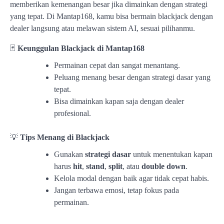
memberikan kemenangan besar jika dimainkan dengan strategi
yang tepat. Di Mantap168, kamu bisa bermain blackjack dengan
dealer langsung atau melawan sistem AI, sesuai pilihanmu.
🃏
Keunggulan Blackjack di Mantap168
Permainan cepat dan sangat menantang.
Peluang menang besar dengan strategi dasar yang
tepat.
Bisa dimainkan kapan saja dengan dealer
profesional.
💡
Tips Menang di Blackjack
Gunakan
strategi dasar
untuk menentukan kapan
harus
hit
,
stand
,
split
, atau
double down
.
Kelola modal dengan baik agar tidak cepat habis.
Jangan terbawa emosi, tetap fokus pada
permainan.