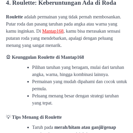
4. Roulette: Keberuntungan Ada di Roda
Roulette
adalah permainan yang tidak pernah membosankan.
Putar roda dan pasang taruhan pada angka atau warna yang
kamu inginkan. Di
Mantap168
, kamu bisa merasakan sensasi
putaran roda yang mendebarkan, apalagi dengan peluang
menang yang sangat menarik.
🎡
Keunggulan Roulette di Mantap168
Pilihan taruhan yang beragam, mulai dari taruhan
angka, warna, hingga kombinasi lainnya.
Permainan yang mudah dipahami dan cocok untuk
pemula.
Peluang menang besar dengan strategi taruhan
yang tepat.
💡
Tips Menang di Roulette
Taruh pada
merah/hitam atau ganjil/genap