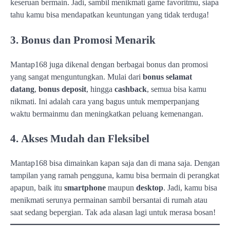
keseruan bermain. Jadi, sambil menikmati game favoritmu, siapa
tahu kamu bisa mendapatkan keuntungan yang tidak terduga!
3.
Bonus dan Promosi Menarik
Mantap168 juga dikenal dengan berbagai bonus dan promosi
yang sangat menguntungkan. Mulai dari
bonus selamat
datang
,
bonus deposit
, hingga
cashback
, semua bisa kamu
nikmati. Ini adalah cara yang bagus untuk memperpanjang
waktu bermainmu dan meningkatkan peluang kemenangan.
4.
Akses Mudah dan Fleksibel
Mantap168 bisa dimainkan kapan saja dan di mana saja. Dengan
tampilan yang ramah pengguna, kamu bisa bermain di perangkat
apapun, baik itu
smartphone
maupun
desktop
. Jadi, kamu bisa
menikmati serunya permainan sambil bersantai di rumah atau
saat sedang bepergian. Tak ada alasan lagi untuk merasa bosan!