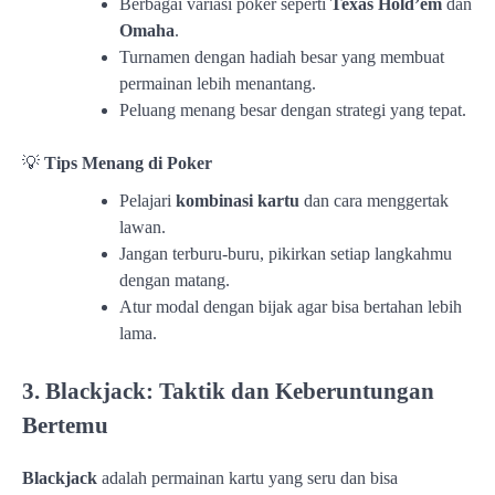
Berbagai variasi poker seperti
Texas Hold’em
dan
Omaha
.
Turnamen dengan hadiah besar yang membuat
permainan lebih menantang.
Peluang menang besar dengan strategi yang tepat.
💡
Tips Menang di Poker
Pelajari
kombinasi kartu
dan cara menggertak
lawan.
Jangan terburu-buru, pikirkan setiap langkahmu
dengan matang.
Atur modal dengan bijak agar bisa bertahan lebih
lama.
3. Blackjack: Taktik dan Keberuntungan
Bertemu
Blackjack
adalah permainan kartu yang seru dan bisa