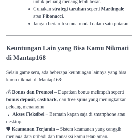
untuk peluang menang lebih besar.
Gunakan
strategi taruhan
seperti
Martingale
atau
Fibonacci
.
Jangan bertaruh semua modal dalam satu putaran.
Keuntungan Lain yang Bisa Kamu Nikmati
di Mantap168
Selain game seru, ada beberapa keuntungan lainnya yang bisa
kamu nikmati di Mantap168:
💰
Bonus dan Promosi
– Dapatkan bonus melimpah seperti
bonus deposit
,
cashback
, dan
free spins
yang meningkatkan
peluang menangmu.
📱
Akses Fleksibel
– Bermain kapan saja di smartphone atau
desktop.
🛡️
Keamanan Terjamin
– Sistem keamanan yang canggih
menjaga data pribadi dan transaksi kamu tetap aman.