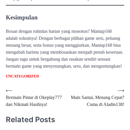
Kesimpulan
Bosan dengan rutinitas harian yang monoton? Mantap168
adalah solusinya! Dengan berbagai pilihan game seru, peluang
menang besar, serta bonus yang menggiurkan, Mantap168 bisa
mengubah harimu yang membosankan menjadi penuh keseruan.
Jangan ragu untuk bergabung dan rasakan sendiri sensasi
bermain game yang menyenangkan, seru, dan menguntungkan!
UNCATEGORIZED
Post
⟵
⟶
Bermain Pintar di Okeplay777
Main Santai, Menang Cepat?
navigation
dan Nikmati Hasilnya!
Cuma di Aladin138!
Related Posts