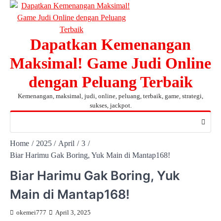
Skip
to
content
Dapatkan Kemenangan
Maksimal! Game Judi Online
dengan Peluang Terbaik
Kemenangan, maksimal, judi, online, peluang, terbaik, game, strategi,
sukses, jackpot.
Home
2025
April
3
Biar Harimu Gak Boring, Yuk Main di Mantap168!
Biar Harimu Gak Boring, Yuk
Main di Mantap168!
okemei777
April 3, 2025