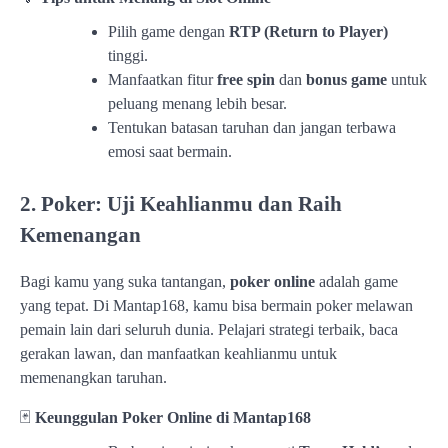
Pilih game dengan
RTP (Return to Player)
tinggi.
Manfaatkan fitur
free spin
dan
bonus game
untuk
peluang menang lebih besar.
Tentukan batasan taruhan dan jangan terbawa
emosi saat bermain.
2. Poker: Uji Keahlianmu dan Raih
Kemenangan
Bagi kamu yang suka tantangan,
poker online
adalah game
yang tepat. Di Mantap168, kamu bisa bermain poker melawan
pemain lain dari seluruh dunia. Pelajari strategi terbaik, baca
gerakan lawan, dan manfaatkan keahlianmu untuk
memenangkan taruhan.
🃏
Keunggulan Poker Online di Mantap168