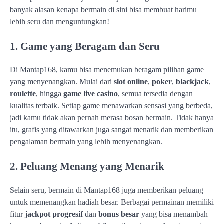
banyak alasan kenapa bermain di sini bisa membuat harimu
lebih seru dan menguntungkan!
1.
Game yang Beragam dan Seru
Di Mantap168, kamu bisa menemukan beragam pilihan game
yang menyenangkan. Mulai dari
slot online
,
poker
,
blackjack
,
roulette
, hingga
game live casino
, semua tersedia dengan
kualitas terbaik. Setiap game menawarkan sensasi yang berbeda,
jadi kamu tidak akan pernah merasa bosan bermain. Tidak hanya
itu, grafis yang ditawarkan juga sangat menarik dan memberikan
pengalaman bermain yang lebih menyenangkan.
2.
Peluang Menang yang Menarik
Selain seru, bermain di Mantap168 juga memberikan peluang
untuk memenangkan hadiah besar. Berbagai permainan memiliki
fitur
jackpot progresif
dan
bonus besar
yang bisa menambah