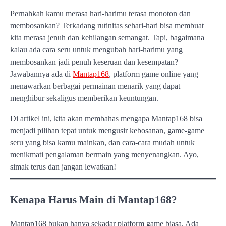
Pernahkah kamu merasa hari-harimu terasa monoton dan
membosankan? Terkadang rutinitas sehari-hari bisa membuat
kita merasa jenuh dan kehilangan semangat. Tapi, bagaimana
kalau ada cara seru untuk mengubah hari-harimu yang
membosankan jadi penuh keseruan dan kesempatan?
Jawabannya ada di
Mantap168
, platform game online yang
menawarkan berbagai permainan menarik yang dapat
menghibur sekaligus memberikan keuntungan.
Di artikel ini, kita akan membahas mengapa Mantap168 bisa
menjadi pilihan tepat untuk mengusir kebosanan, game-game
seru yang bisa kamu mainkan, dan cara-cara mudah untuk
menikmati pengalaman bermain yang menyenangkan. Ayo,
simak terus dan jangan lewatkan!
Kenapa Harus Main di Mantap168?
Mantap168 bukan hanya sekadar platform game biasa. Ada