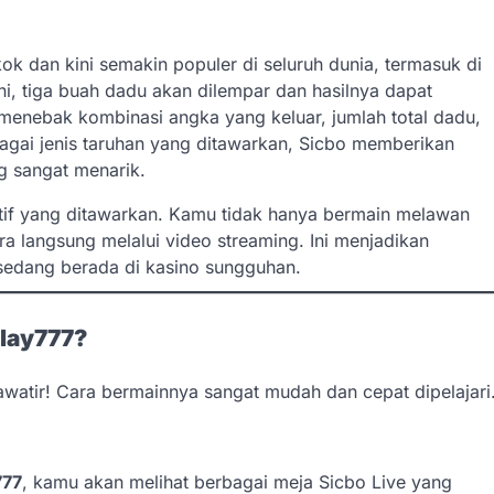
k dan kini semakin populer di seluruh dunia, termasuk di
ni, tiga buah dadu akan dilempar dan hasilnya dapat
 menebak kombinasi angka yang keluar, jumlah total dadu,
agai jenis taruhan yang ditawarkan, Sicbo memberikan
g sangat menarik.
ktif yang ditawarkan. Kamu tidak hanya bermain melawan
ara langsung melalui video streaming. Ini menjadikan
sedang berada di kasino sungguhan.
play777?
awatir! Cara bermainnya sangat mudah dan cepat dipelajari
777
, kamu akan melihat berbagai meja Sicbo Live yang