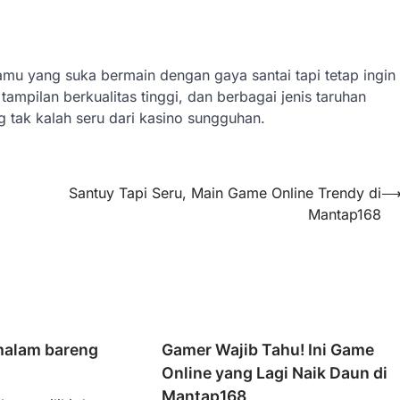
kamu yang suka bermain dengan gaya santai tapi tetap ingin
ampilan berkualitas tinggi, dan berbagai jenis taruhan
 tak kalah seru dari kasino sungguhan.
Santuy Tapi Seru, Main Game Online Trendy di
Mantap168
malam bareng
Gamer Wajib Tahu! Ini Game
Online yang Lagi Naik Daun di
Mantap168