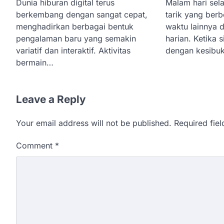
Dunia hiburan digital terus
Malam hari sela
berkembang dengan sangat cepat,
tarik yang ber
menghadirkan berbagai bentuk
waktu lainnya d
pengalaman baru yang semakin
harian. Ketika 
variatif dan interaktif. Aktivitas
dengan kesibu
bermain…
Leave a Reply
Your email address will not be published.
Required fie
Comment
*