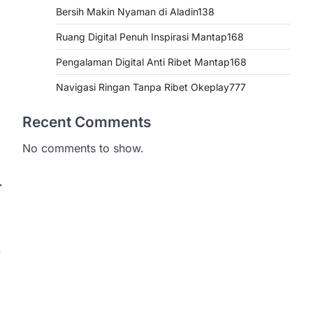
Bersih Makin Nyaman di Aladin138
Ruang Digital Penuh Inspirasi Mantap168
Pengalaman Digital Anti Ribet Mantap168
Navigasi Ringan Tanpa Ribet Okeplay777
Recent Comments
No comments to show.
.