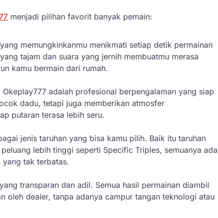
77
menjadi pilihan favorit banyak pemain:
 yang memungkinkanmu menikmati setiap detik permainan
 yang tajam dan suara yang jernih membuatmu merasa
pun kamu bermain dari rumah.
 Okeplay777 adalah profesional berpengalaman yang siap
cok dadu, tetapi juga memberikan atmosfer
p putaran terasa lebih seru.
ai jenis taruhan yang bisa kamu pilih. Baik itu taruhan
 peluang lebih tinggi seperti Specific Triples, semuanya ada
n yang tak terbatas.
ang transparan dan adil. Semua hasil permainan diambil
n oleh dealer, tanpa adanya campur tangan teknologi atau