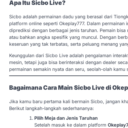
Apa Itu Sicbo Live?
Sicbo adalah permainan dadu yang berasal dari Tiongko
platform online seperti Okeplay777. Dalam permainan i
diprediksi dengan berbagai jenis taruhan. Pemain bisa
atau bahkan angka spesifik yang muncul. Dengan berb
keseruan yang tak terbatas, serta peluang menang yan
Keunggulan dari Sicbo Live adalah pengalaman intera
mesin, tetapi juga bisa berinteraksi dengan dealer sec
permainan semakin nyata dan seru, seolah-olah kamu 
Bagaimana Cara Main Sicbo Live di Oke
Jika kamu baru pertama kali bermain Sicbo, jangan kh
Berikut langkah-langkah sederhananya:
Pilih Meja dan Jenis Taruhan
Setelah masuk ke dalam platform
Okeplay