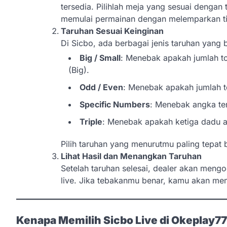
tersedia. Pilihlah meja yang sesuai dengan 
memulai permainan dengan melemparkan t
Taruhan Sesuai Keinginan
Di Sicbo, ada berbagai jenis taruhan yang b
Big / Small
: Menebak apakah jumlah tota
(Big).
Odd / Even
: Menebak apakah jumlah to
Specific Numbers
: Menebak angka te
Triple
: Menebak apakah ketiga dadu 
Pilih taruhan yang menurutmu paling tepat 
Lihat Hasil dan Menangkan Taruhan
Setelah taruhan selesai, dealer akan men
live. Jika tebakanmu benar, kamu akan me
Kenapa Memilih Sicbo Live di Okeplay7