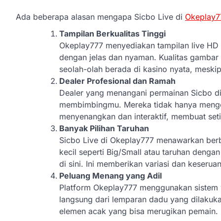
Ada beberapa alasan mengapa Sicbo Live di
Okeplay7
Tampilan Berkualitas Tinggi
Okeplay777 menyediakan tampilan live HD
dengan jelas dan nyaman. Kualitas gambar
seolah-olah berada di kasino nyata, meski
Dealer Profesional dan Ramah
Dealer yang menangani permainan Sicbo di
membimbingmu. Mereka tidak hanya mengo
menyenangkan dan interaktif, membuat setia
Banyak Pilihan Taruhan
Sicbo Live di Okeplay777 menawarkan berbag
kecil seperti Big/Small atau taruhan dengan
di sini. Ini memberikan variasi dan keserua
Peluang Menang yang Adil
Platform Okeplay777 menggunakan sistem y
langsung dari lemparan dadu yang dilakuka
elemen acak yang bisa merugikan pemain.