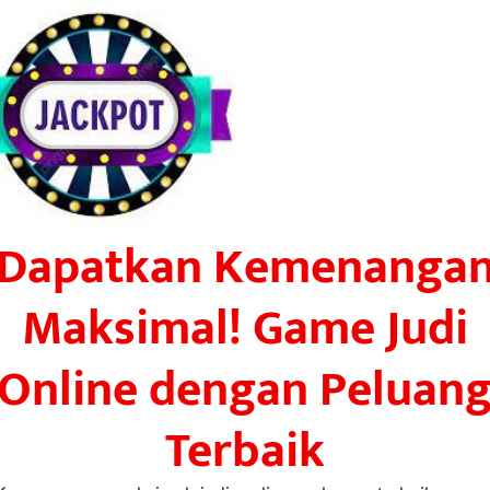
Dapatkan Kemenanga
Maksimal! Game Judi
Online dengan Peluan
Terbaik