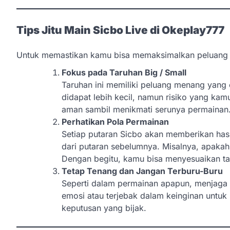
Tips Jitu Main Sicbo Live di Okeplay777
Untuk memastikan kamu bisa memaksimalkan peluang me
Fokus pada Taruhan Big / Small
Taruhan ini memiliki peluang menang yang 
didapat lebih kecil, namun risiko yang kamu
aman sambil menikmati serunya permainan
Perhatikan Pola Permainan
Setiap putaran Sicbo akan memberikan has
dari putaran sebelumnya. Misalnya, apakah 
Dengan begitu, kamu bisa menyesuaikan tar
Tetap Tenang dan Jangan Terburu-Buru
Seperti dalam permainan apapun, menjaga 
emosi atau terjebak dalam keinginan untuk
keputusan yang bijak.