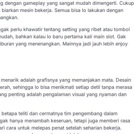
ang dengan gameplay yang sangat mudah dimengerti. Cukup
n biarkan mesin bekerja. Semua bisa lo lakukan dengan
nangkan.
gak perlu khawatir tentang setting yang ribet atau tombol
mudah, bahkan kalau lo baru pertama kali main slot. Gak
hiburan yang menenangkan. Mainnya jadi jauh lebih enjoy
in menarik adalah grafisnya yang memanjakan mata. Desain
rah, sehingga lo bisa menikmati setiap detil tanpa merasa
 yang penting adalah pengalaman visual yang nyaman dan
hat betapa teliti dan cermatnya tim pengembang dalam
nggak hanya menambah keseruan, tetapi juga memberi rasa
 cara untuk melepas penat setelah seharian bekerja.