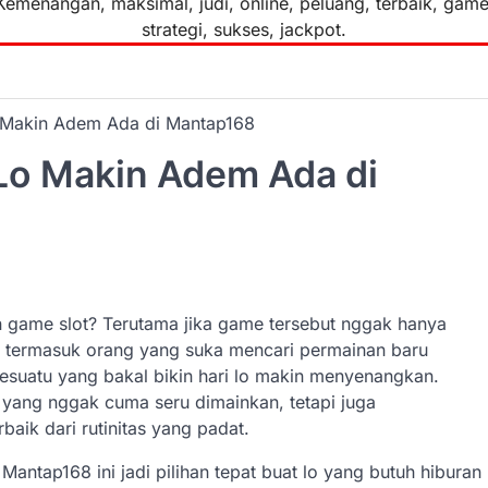
Kemenangan, maksimal, judi, online, peluang, terbaik, game
strategi, sukses, jackpot.
Lo Makin Adem Ada di Mantap168
 Lo Makin Adem Ada di
n game slot? Terutama jika game tersebut nggak hanya
 lo termasuk orang yang suka mencari permainan baru
suatu yang bakal bikin hari lo makin menyenangkan.
 yang nggak cuma seru dimainkan, tetapi juga
aik dari rutinitas yang padat.
antap168 ini jadi pilihan tepat buat lo yang butuh hiburan