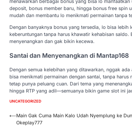
menawarkan berbagai bonus yang bisa lo manfaatkan 
deposit, bonus member baru, hingga bonus free spin u
mudah dan membantu lo menikmati permainan tanpa t
Dengan banyaknya bonus yang tersedia, lo bisa lebih 
keberuntungan tanpa harus khawatir kehabisan saldo.
menyenangkan dan gak bikin kecewa.
Santai dan Menyenangkan di Mantap168
Dengan semua kelebihan yang ditawarkan, nggak ada a
bisa menikmati permainan dengan santai, tanpa harus m
tetap punya peluang cuan. Dari tema yang menenangk
hingga RTP yang adil—semuanya bikin game slot ini jad
UNCATEGORIZED
Post
⟵
Main Gak Cuma Main Kalo Udah Nyemplung ke Dun
Okeplay777
navigation