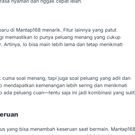
erasa nyaman dan nggak cepat lelah.
aru di Mantap168 menarik. Fitur lainnya yang patut
nggi memastikan lo punya peluang menang yang cukup
 Artinya, lo bisa main lebih lama dan tetap menikmati
 cuma soal menang, tapi juga soal peluang yang adil dan
ap mendapatkan kemenangan lebih sering dan menikmati
ap ada peluang cuan—tentu saja ini jadi kombinasi yang sulit
eruan
onus yang bisa menambah keseruan saat bermain. Mantap16