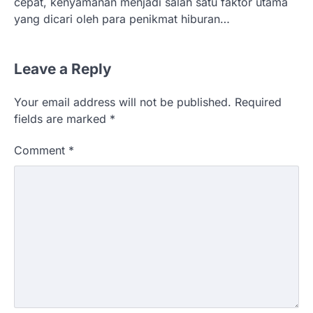
cepat, kenyamanan menjadi salah satu faktor utama
yang dicari oleh para penikmat hiburan…
Leave a Reply
Your email address will not be published.
Required
fields are marked
*
Comment
*