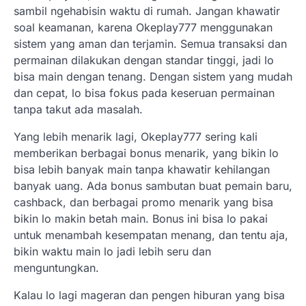
sambil ngehabisin waktu di rumah. Jangan khawatir
soal keamanan, karena Okeplay777 menggunakan
sistem yang aman dan terjamin. Semua transaksi dan
permainan dilakukan dengan standar tinggi, jadi lo
bisa main dengan tenang. Dengan sistem yang mudah
dan cepat, lo bisa fokus pada keseruan permainan
tanpa takut ada masalah.
Yang lebih menarik lagi, Okeplay777 sering kali
memberikan berbagai bonus menarik, yang bikin lo
bisa lebih banyak main tanpa khawatir kehilangan
banyak uang. Ada bonus sambutan buat pemain baru,
cashback, dan berbagai promo menarik yang bisa
bikin lo makin betah main. Bonus ini bisa lo pakai
untuk menambah kesempatan menang, dan tentu aja,
bikin waktu main lo jadi lebih seru dan
menguntungkan.
Kalau lo lagi mageran dan pengen hiburan yang bisa