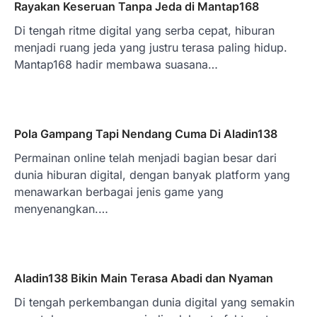
Rayakan Keseruan Tanpa Jeda di Mantap168
Di tengah ritme digital yang serba cepat, hiburan
menjadi ruang jeda yang justru terasa paling hidup.
Mantap168 hadir membawa suasana…
Pola Gampang Tapi Nendang Cuma Di Aladin138
Permainan online telah menjadi bagian besar dari
dunia hiburan digital, dengan banyak platform yang
menawarkan berbagai jenis game yang
menyenangkan.…
Aladin138 Bikin Main Terasa Abadi dan Nyaman
Di tengah perkembangan dunia digital yang semakin