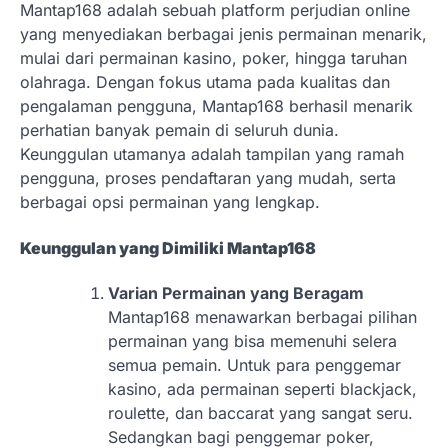
Mantap168 adalah sebuah platform perjudian online
yang menyediakan berbagai jenis permainan menarik,
mulai dari permainan kasino, poker, hingga taruhan
olahraga. Dengan fokus utama pada kualitas dan
pengalaman pengguna, Mantap168 berhasil menarik
perhatian banyak pemain di seluruh dunia.
Keunggulan utamanya adalah tampilan yang ramah
pengguna, proses pendaftaran yang mudah, serta
berbagai opsi permainan yang lengkap.
Keunggulan yang Dimiliki Mantap168
Varian Permainan yang Beragam
Mantap168 menawarkan berbagai pilihan
permainan yang bisa memenuhi selera
semua pemain. Untuk para penggemar
kasino, ada permainan seperti blackjack,
roulette, dan baccarat yang sangat seru.
Sedangkan bagi penggemar poker,