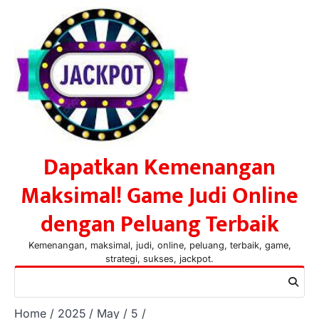
Skip
to
content
Dapatkan Kemenangan
Maksimal! Game Judi Online
dengan Peluang Terbaik
Kemenangan, maksimal, judi, online, peluang, terbaik, game,
strategi, sukses, jackpot.
Home
2025
May
5