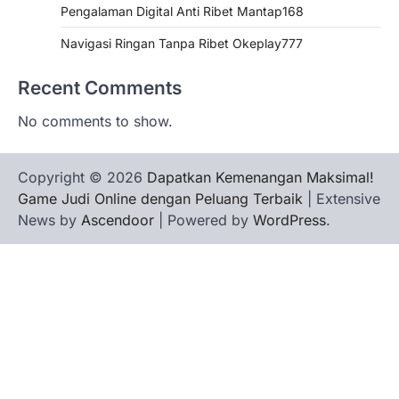
Pengalaman Digital Anti Ribet Mantap168
Navigasi Ringan Tanpa Ribet Okeplay777
Recent Comments
No comments to show.
Copyright © 2026
Dapatkan Kemenangan Maksimal!
Game Judi Online dengan Peluang Terbaik
| Extensive
News by
Ascendoor
| Powered by
WordPress
.