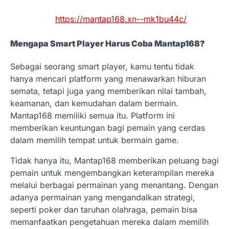
https://mantap168.xn--mk1bu44c/
Mengapa Smart Player Harus Coba Mantap168?
Sebagai seorang smart player, kamu tentu tidak
hanya mencari platform yang menawarkan hiburan
semata, tetapi juga yang memberikan nilai tambah,
keamanan, dan kemudahan dalam bermain.
Mantap168 memiliki semua itu. Platform ini
memberikan keuntungan bagi pemain yang cerdas
dalam memilih tempat untuk bermain game.
Tidak hanya itu, Mantap168 memberikan peluang bagi
pemain untuk mengembangkan keterampilan mereka
melalui berbagai permainan yang menantang. Dengan
adanya permainan yang mengandalkan strategi,
seperti poker dan taruhan olahraga, pemain bisa
memanfaatkan pengetahuan mereka dalam memilih