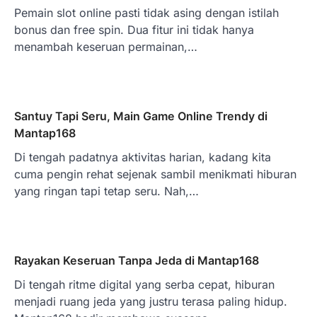
Pemain slot online pasti tidak asing dengan istilah
bonus dan free spin. Dua fitur ini tidak hanya
menambah keseruan permainan,…
Santuy Tapi Seru, Main Game Online Trendy di
Mantap168
Di tengah padatnya aktivitas harian, kadang kita
cuma pengin rehat sejenak sambil menikmati hiburan
yang ringan tapi tetap seru. Nah,…
Rayakan Keseruan Tanpa Jeda di Mantap168
Di tengah ritme digital yang serba cepat, hiburan
menjadi ruang jeda yang justru terasa paling hidup.