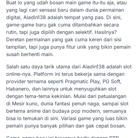
Buat lo yang udah bosan main game itu-itu aja, atau
yang lagi cari sensasi baru dalam dunia permainan
digital, Aladin138 adalah tempat yang pas. Di sini,
game-game baru gak cuma ditambahkan secara
rutin, tapi juga dipilih dengan selektif. Hasilnya?
Deretan permainan yang gak cuma keren dari sisi
tampilan, tapi juga punya fitur unik yang bikin pemain
susah berhenti main.
Salah satu daya tarik utama dari Aladin138 adalah slot
online-nya. Platform ini terus bekerja sama dengan
provider ternama seperti Pragmatic Play, PG Soft,
Habanero, dan lainnya untuk menyuguhkan slot
dengan tema-tema kekinian. Mulai dari petualangan
di Mesir kuno, dunia fantasi penuh naga, sampai slot
bertema anime dan budaya pop modern, semuanya
bisa lo temukan di sini. Variasi game yang luas bikin
pemain punya banyak pilihan dan gak cepat bosan.
Game-game baru ini biasanya hadir dengan RTP