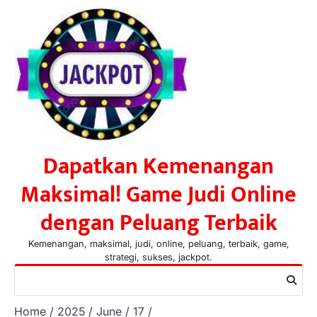
Skip
to
content
Dapatkan Kemenangan
Maksimal! Game Judi Online
dengan Peluang Terbaik
Kemenangan, maksimal, judi, online, peluang, terbaik, game,
strategi, sukses, jackpot.
Home
2025
June
17