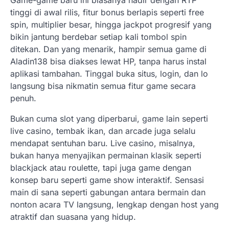
tinggi di awal rilis, fitur bonus berlapis seperti free
spin, multiplier besar, hingga jackpot progresif yang
bikin jantung berdebar setiap kali tombol spin
ditekan. Dan yang menarik, hampir semua game di
Aladin138 bisa diakses lewat HP, tanpa harus instal
aplikasi tambahan. Tinggal buka situs, login, dan lo
langsung bisa nikmatin semua fitur game secara
penuh.
Bukan cuma slot yang diperbarui, game lain seperti
live casino, tembak ikan, dan arcade juga selalu
mendapat sentuhan baru. Live casino, misalnya,
bukan hanya menyajikan permainan klasik seperti
blackjack atau roulette, tapi juga game dengan
konsep baru seperti game show interaktif. Sensasi
main di sana seperti gabungan antara bermain dan
nonton acara TV langsung, lengkap dengan host yang
atraktif dan suasana yang hidup.