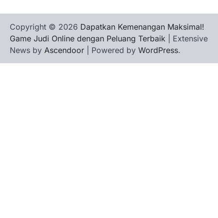
Copyright © 2026
Dapatkan Kemenangan Maksimal!
Game Judi Online dengan Peluang Terbaik
| Extensive
News by
Ascendoor
| Powered by
WordPress
.