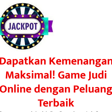
Dapatkan Kemenanga
Maksimal! Game Judi
Online dengan Peluan
Terbaik