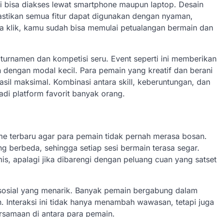
i bisa diakses lewat smartphone maupun laptop. Desain
tikan semua fitur dapat digunakan dengan nyaman,
 klik, kamu sudah bisa memulai petualangan bermain dan
turnamen dan kompetisi seru. Event seperti ini memberikan
engan modal kecil. Para pemain yang kreatif dan berani
asil maksimal. Kombinasi antara skill, keberuntungan, dan
di platform favorit banyak orang.
me terbaru agar para pemain tidak pernah merasa bosan.
 berbeda, sehingga setiap sesi bermain terasa segar.
s, apalagi jika dibarengi dengan peluang cuan yang satset
sosial yang menarik. Banyak pemain bergabung dalam
n. Interaksi ini tidak hanya menambah wawasan, tetapi juga
rsamaan di antara para pemain.