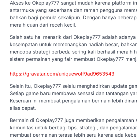
Akses ke Okeplay777 sangat mudah karena platform in
antarmuka yang sederhana dan ramah pengguna memas
bahkan bagi pemula sekalipun. Dengan hanya beberapa
meraih cuan dari receh kecil.
Salah satu hal menarik dari Okeplay777 adalah adanya 
kesempatan untuk memenangkan hadiah besar, bahkan d
mencoba strategi berbeda sering kali berhasil meraih h
sistem permainan yang fair membuat Okeplay777 menja
https://gravatar.com/uniquewolf9ad9653543
Selain itu, Okeplay777 selalu menghadirkan update ga
Setiap game baru membawa sensasi dan tantangan yang
Keseruan ini membuat pengalaman bermain lebih dinami
alias cepat.
Bermain di Okeplay777 juga memberikan pengalaman 
komunitas untuk berbagi tips, strategi, dan pengalama
membuat permainan terasa lebih seru karena ada kebe