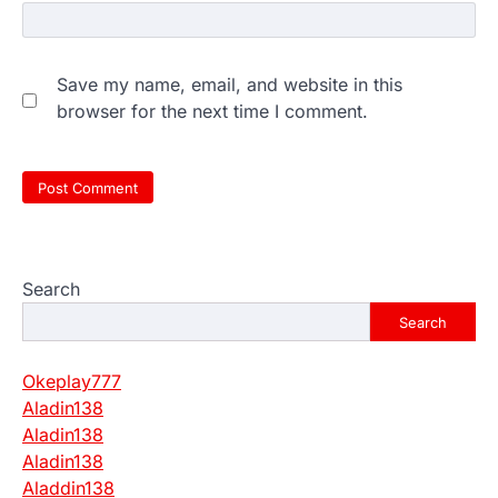
Save my name, email, and website in this
browser for the next time I comment.
Search
Search
Okeplay777
Aladin138
Aladin138
Aladin138
Aladdin138