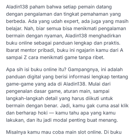
Aladin138 paham bahwa setiap pemain datang
dengan pengalaman dan tingkat pemahaman yang
berbeda. Ada yang udah expert, ada juga yang masih
belajar. Nah, biar semua bisa menikmati pengalaman
bermain dengan nyaman, Aladin138 menghadirkan
buku online sebagai panduan lengkap dan praktis.
Ibarat mentor pribadi, buku ini ngajarin kamu dari A
sampai Z cara menikmati game tanpa ribet.
Apa sih isi buku online itu? Gampangnya, ini adalah
panduan digital yang berisi informasi lengkap tentang
game-game yang ada di Aladin138. Mulai dari
pengenalan dasar game, aturan main, sampai
langkah-langkah detail yang harus diikuti untuk
bermain dengan benar. Jadi, kamu gak cuma asal klik
dan berharap hoki — kamu tahu apa yang kamu
lakukan, dan itu jadi modal penting buat menang.
Misalnya kamu mau coba main slot online. Di buku