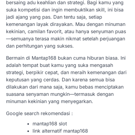
bersaing adu keahlian dan strategi. Bagi kamu yang
suka kompetisi dan ingin membuktikan skill, ini bisa
jadi ajang yang pas. Dan tentu saja, setiap
kemenangan layak dirayakan. Mau dengan minuman
kekinian, camilan favorit, atau hanya senyuman puas
—semuanya terasa makin nikmat setelah perjuangan
dan perhitungan yang sukses.
Bermain di Mantap168 bukan cuma hiburan biasa. Ini
adalah tempat buat kamu yang suka mengasah
strategi, berpikir cepat, dan meraih kemenangan dari
keputusan yang cerdas. Dan karena semua bisa
dilakukan dari mana saja, kamu bebas menciptakan
suasana senyaman mungkin—termasuk dengan
minuman kekinian yang menyegarkan.
Google search rekomendasi :
mantap168 slot
link alternatif mantap168