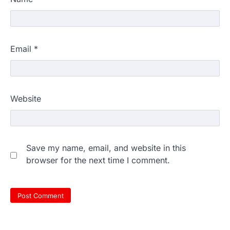
Email
*
Website
Save my name, email, and website in this
browser for the next time I comment.