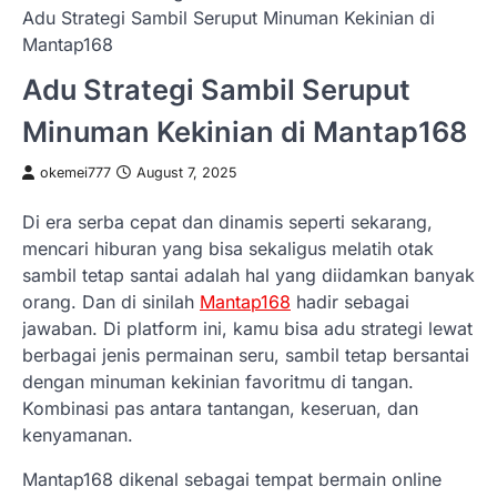
Adu Strategi Sambil Seruput Minuman Kekinian di
Mantap168
Adu Strategi Sambil Seruput
Minuman Kekinian di Mantap168
okemei777
August 7, 2025
Di era serba cepat dan dinamis seperti sekarang,
mencari hiburan yang bisa sekaligus melatih otak
sambil tetap santai adalah hal yang diidamkan banyak
orang. Dan di sinilah
Mantap168
hadir sebagai
jawaban. Di platform ini, kamu bisa adu strategi lewat
berbagai jenis permainan seru, sambil tetap bersantai
dengan minuman kekinian favoritmu di tangan.
Kombinasi pas antara tantangan, keseruan, dan
kenyamanan.
Mantap168 dikenal sebagai tempat bermain online