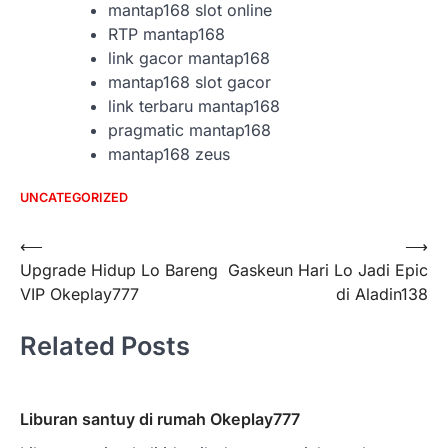
mantap168 slot online
RTP mantap168
link gacor mantap168
mantap168 slot gacor
link terbaru mantap168
pragmatic mantap168
mantap168 zeus
UNCATEGORIZED
Post
⟵
⟶
Upgrade Hidup Lo Bareng
Gaskeun Hari Lo Jadi Epic
navigation
VIP Okeplay777
di Aladin138
Related Posts
Liburan santuy di rumah Okeplay777