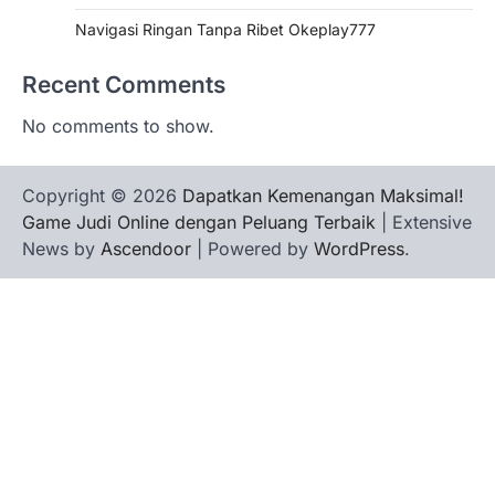
Navigasi Ringan Tanpa Ribet Okeplay777
Recent Comments
No comments to show.
Copyright © 2026
Dapatkan Kemenangan Maksimal!
Game Judi Online dengan Peluang Terbaik
| Extensive
News by
Ascendoor
| Powered by
WordPress
.