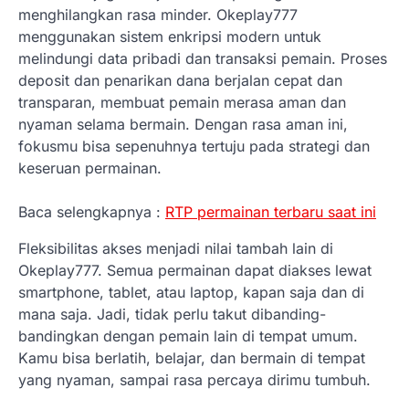
menghilangkan rasa minder. Okeplay777
menggunakan sistem enkripsi modern untuk
melindungi data pribadi dan transaksi pemain. Proses
deposit dan penarikan dana berjalan cepat dan
transparan, membuat pemain merasa aman dan
nyaman selama bermain. Dengan rasa aman ini,
fokusmu bisa sepenuhnya tertuju pada strategi dan
keseruan permainan.
Baca selengkapnya :
RTP permainan terbaru saat ini
Fleksibilitas akses menjadi nilai tambah lain di
Okeplay777. Semua permainan dapat diakses lewat
smartphone, tablet, atau laptop, kapan saja dan di
mana saja. Jadi, tidak perlu takut dibanding-
bandingkan dengan pemain lain di tempat umum.
Kamu bisa berlatih, belajar, dan bermain di tempat
yang nyaman, sampai rasa percaya dirimu tumbuh.