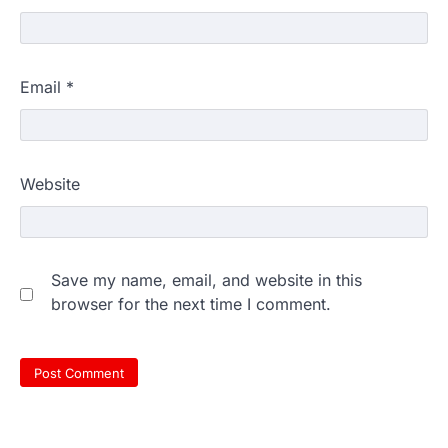
Email
*
Website
Save my name, email, and website in this
browser for the next time I comment.