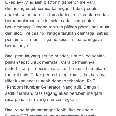
Okeplay777 adalah platform game online yang
dirancang untuk semua kalangan. Tidak peduli
apakah kamu baru pertama kali mencoba atau sudah
berpengalaman, di sini selalu ada ruang untuk
berkembang. Dengan ratusan pilihan permainan mulai
dari slot, live casino, hingga taruhan olahraga, setiap
pemain bisa memilih game sesuai minat dan gaya
bermainnya.
Bagi pemula yang sering minder, slot online adalah
pilihan tepat untuk memulai. Cara bermainnya
sederhana: pilih permainan, atur taruhan, lalu tekan
tombol spin. Tidak perlu strategi rumit, dan hasilnya
ditentukan secara acak dengan teknologi RNG
(Random Number Generator) yang adil. Dengan
sedikit latihan, rasa tegang akan berubah menjadi
rasa penasaran yang menyenangkan.
Bagi yang ingin tantangan lebih, live casino di
Okeplay777 menawarkan pengalaman bermain