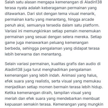
Salah satu alasan mengapa kemenangan di Aladin138
terasa nyata adalah keberagaman permainan yang
ditawarkan. Dari slot dengan tema visual menarik,
permainan kartu yang menantang, hingga arcade
penuh aksi, semuanya tersedia dalam satu platform.
Variasi ini memungkinkan setiap pemain menemukan
permainan yang sesuai dengan selera mereka. Setiap
game juga menawarkan peluang kemenangan
berbeda, sehingga pengalaman yang didapat terasa
lebih berwarna dan menantang.
Selain variasi permainan, kualitas grafis dan audio di
Aladin138 juga turut menghadirkan pengalaman
kemenangan yang lebih indah. Animasi yang halus,
efek suara yang realistis, serta visual yang memukau
menjadikan setiap momen bermain terasa lebih hidup.
Ketika kemenangan diraih, tampilan visual yang
meriah dan efek suara yang mendebarkan membuat
kepuasan semakin terasa. Kemenangan yang mungkin