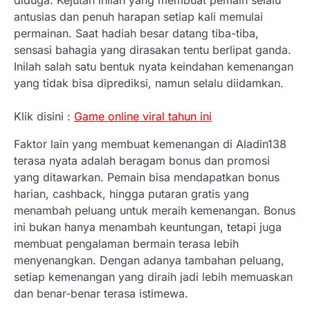
antusias dan penuh harapan setiap kali memulai
permainan. Saat hadiah besar datang tiba-tiba,
sensasi bahagia yang dirasakan tentu berlipat ganda.
Inilah salah satu bentuk nyata keindahan kemenangan
yang tidak bisa diprediksi, namun selalu diidamkan.
Klik disini :
Game online viral tahun ini
Faktor lain yang membuat kemenangan di Aladin138
terasa nyata adalah beragam bonus dan promosi
yang ditawarkan. Pemain bisa mendapatkan bonus
harian, cashback, hingga putaran gratis yang
menambah peluang untuk meraih kemenangan. Bonus
ini bukan hanya menambah keuntungan, tetapi juga
membuat pengalaman bermain terasa lebih
menyenangkan. Dengan adanya tambahan peluang,
setiap kemenangan yang diraih jadi lebih memuaskan
dan benar-benar terasa istimewa.