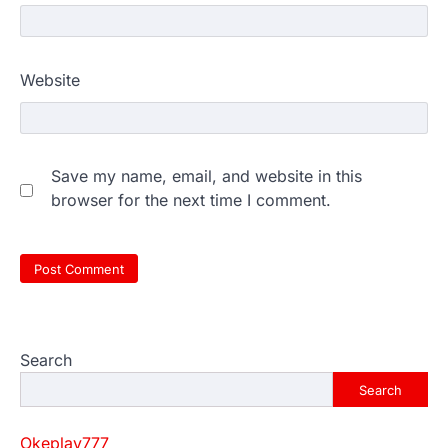
Website
Save my name, email, and website in this
browser for the next time I comment.
Search
Search
Okeplay777