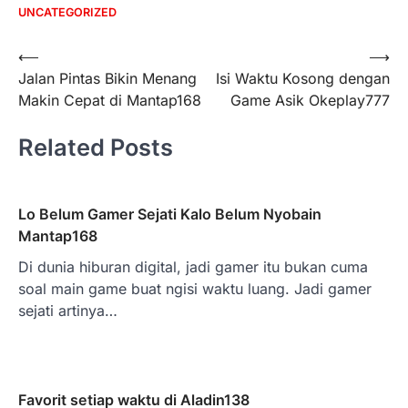
UNCATEGORIZED
Post
⟵
⟶
Jalan Pintas Bikin Menang
Isi Waktu Kosong dengan
navigation
Makin Cepat di Mantap168
Game Asik Okeplay777
Related Posts
Lo Belum Gamer Sejati Kalo Belum Nyobain
Mantap168
Di dunia hiburan digital, jadi gamer itu bukan cuma
soal main game buat ngisi waktu luang. Jadi gamer
sejati artinya…
Favorit setiap waktu di Aladin138