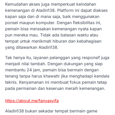
Kemudahan akses juga memperkuat keindahan
kemenangan di Aladin138. Platform ini dapat diakses
kapan saja dan di mana saja, baik menggunakan
ponsel maupun komputer. Dengan fleksibilitas ini,
pemain bisa merasakan kemenangan nyata kapan
pun mereka mau. Tidak ada batasan waktu atau
tempat untuk menikmati hiburan dan kebahagiaan
yang ditawarkan Aladin138.
Tak hanya itu, layanan pelanggan yang responsif juga
menjadi nilai tambah. Dengan dukungan yang siap
membantu 24 jam, pemain bisa bermain dengan
tenang tanpa harus khawatir jika menghadapi kendala
teknis. Kenyamanan ini membuat fokus pemain tetap
pada permainan dan keseruan meraih kemenangan.
https://about.me/fanyasyifa
Aladin138 bukan sekadar tempat bermain game