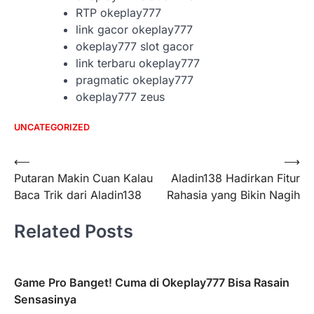
RTP okeplay777
link gacor okeplay777
okeplay777 slot gacor
link terbaru okeplay777
pragmatic okeplay777
okeplay777 zeus
UNCATEGORIZED
Post
⟵
⟶
Putaran Makin Cuan Kalau
Aladin138 Hadirkan Fitur
navigation
Baca Trik dari Aladin138
Rahasia yang Bikin Nagih
Related Posts
Game Pro Banget! Cuma di Okeplay777 Bisa Rasain
Sensasinya