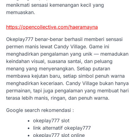
menikmati sensasi kemenangan kecil yang
memuaskan.
https://opencollective.com/haeramayna
Okeplay777 benar-benar berhasil memberi sensasi
permen manis lewat Candy Village. Game ini
menghadirkan pengalaman yang unik — memadukan
keindahan visual, suasana santai, dan peluang
menang yang menyenangkan. Setiap putaran
membawa kejutan baru, setiap simbol penuh warna
menghadirkan keceriaan. Candy Village bukan hanya
permainan, tapi juga pengalaman yang membuat hari
terasa lebih manis, ringan, dan penuh warna.
Google search rekomendasi :
okeplay777 slot
link alternatif okeplay777
okeplay777 slot online