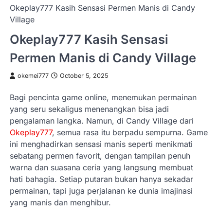
Okeplay777 Kasih Sensasi Permen Manis di Candy
Village
Okeplay777 Kasih Sensasi
Permen Manis di Candy Village
okemei777
October 5, 2025
Bagi pencinta game online, menemukan permainan
yang seru sekaligus menenangkan bisa jadi
pengalaman langka. Namun, di Candy Village dari
Okeplay777
, semua rasa itu berpadu sempurna. Game
ini menghadirkan sensasi manis seperti menikmati
sebatang permen favorit, dengan tampilan penuh
warna dan suasana ceria yang langsung membuat
hati bahagia. Setiap putaran bukan hanya sekadar
permainan, tapi juga perjalanan ke dunia imajinasi
yang manis dan menghibur.