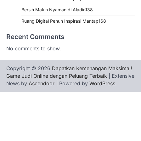
Bersih Makin Nyaman di Aladin138
Ruang Digital Penuh Inspirasi Mantap168
Recent Comments
No comments to show.
Copyright © 2026
Dapatkan Kemenangan Maksimal!
Game Judi Online dengan Peluang Terbaik
| Extensive
News by
Ascendoor
| Powered by
WordPress
.