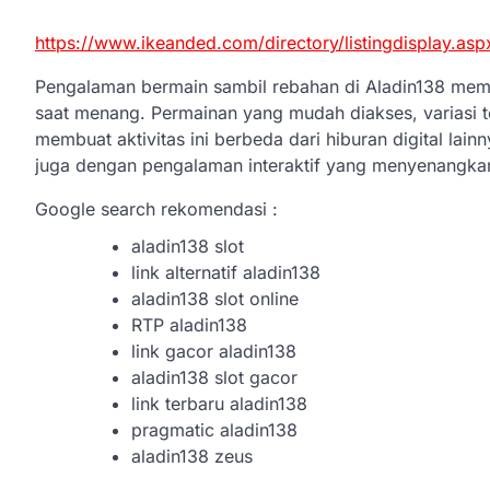
https://www.ikeanded.com/directory/listingdisplay.as
Pengalaman bermain sambil rebahan di Aladin138 mem
saat menang. Permainan yang mudah diakses, variasi 
membuat aktivitas ini berbeda dari hiburan digital lain
juga dengan pengalaman interaktif yang menyenangka
Google search rekomendasi :
aladin138 slot
link alternatif aladin138
aladin138 slot online
RTP aladin138
link gacor aladin138
aladin138 slot gacor
link terbaru aladin138
pragmatic aladin138
aladin138 zeus