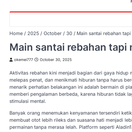
Home
2025
October
30
Main santai rebahan tap
Main santai rebahan tapi
okemei777
October 30, 2025
Aktivitas rebahan kini menjadi bagian dari gaya hidup
melepas penat, dan menikmati hiburan tanpa harus berg
menarik perhatian belakangan ini adalah bermain di pl
memberi pengalaman berbeda, karena hiburan tidak lag
stimulasi mental.
Banyak orang menemukan kenyamanan tersendiri ketika
membuat otot lebih rileks dan suasana hati menjadi l
permainan tanpa merasa lelah. Platform seperti Alad