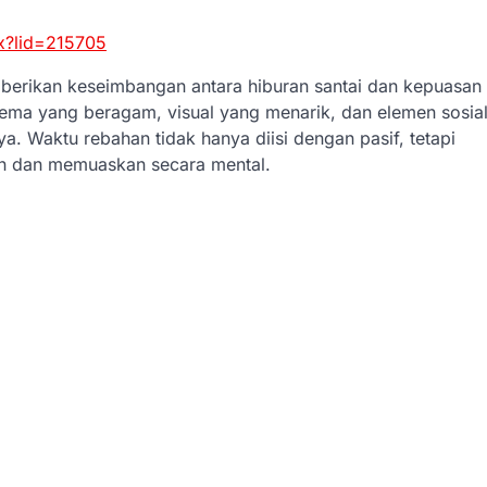
px?lid=215705
berikan keseimbangan antara hiburan santai dan kepuasan
tema yang beragam, visual yang menarik, dan elemen sosia
nya. Waktu rebahan tidak hanya diisi dengan pasif, tetapi
n dan memuaskan secara mental.