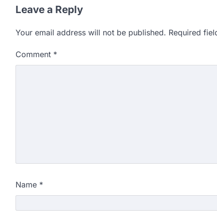
Leave a Reply
Your email address will not be published.
Required fie
Comment
*
Name
*