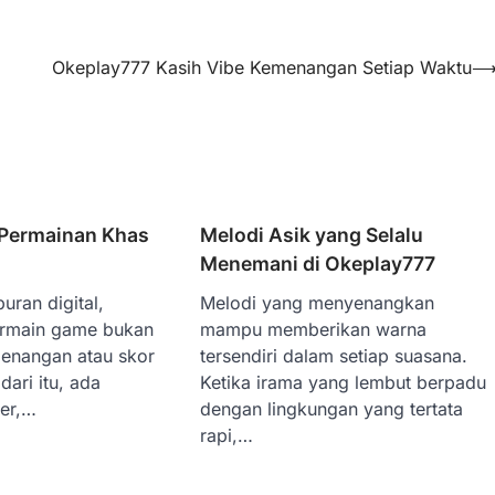
Okeplay777 Kasih Vibe Kemenangan Setiap Waktu
Permainan Khas
Melodi Asik yang Selalu
Menemani di Okeplay777
uran digital,
Melodi yang menyenangkan
rmain game bukan
mampu memberikan warna
enangan atau skor
tersendiri dalam setiap suasana.
 dari itu, ada
Ketika irama yang lembut berpadu
fer,…
dengan lingkungan yang tertata
rapi,…