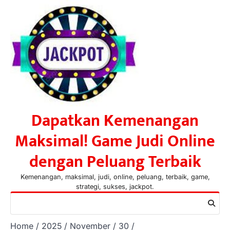
Skip
to
content
Dapatkan Kemenangan
Maksimal! Game Judi Online
dengan Peluang Terbaik
Kemenangan, maksimal, judi, online, peluang, terbaik, game,
strategi, sukses, jackpot.
Home
2025
November
30