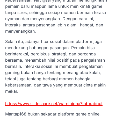
pemain baru maupun lama untuk menikmati game
tanpa stres, sehingga setiap momen bermain terasa
nyaman dan menyenangkan. Dengan cara ini,
interaksi antara pasangan lebih alami, hangat, dan
menyenangkan.
Selain itu, adanya fitur sosial dalam platform juga
mendukung hubungan pasangan. Pemain bisa
berinteraksi, berdiskusi strategi, dan bercanda
bersama, menambah nilai positif pada pengalaman
bermain. Interaksi sosial ini membuat pengalaman
gaming bukan hanya tentang menang atau kalah,
tetapi juga tentang berbagi momen bahagia,
kebersamaan, dan tawa yang membuat cinta makin
mekar.
https://www.slideshare.net/warnibiona?tab=about
Mantap168 bukan sekadar platform game online,