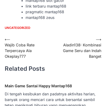
mantap168 slot gacor
link terbaru mantap168
pragmatic mantap168
mantap168 zeus
UNCATEGORIZED
Post
⟵
⟶
Wajib Coba Rate
Aladin138: Kombinasi
navigation
Terpercaya Ala
Game Seru dan Indah
Okeplay777
Banget
Related Posts
Main Game Santai Happy Mantap168
Di tengah kesibukan dan padatnya aktivitas harian,
banyak orang mencari cara untuk bersantai sambil
tetap menikmati hiburan yang menyenangkan.