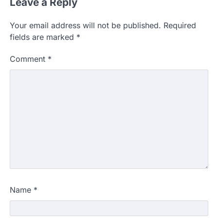
Leave a Reply
Your email address will not be published.
Required
fields are marked
*
Comment
*
Name
*