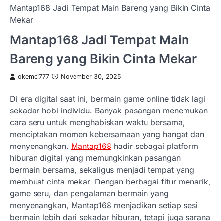
Mantap168 Jadi Tempat Main Bareng yang Bikin Cinta
Mekar
Mantap168 Jadi Tempat Main
Bareng yang Bikin Cinta Mekar
okemei777
November 30, 2025
Di era digital saat ini, bermain game online tidak lagi
sekadar hobi individu. Banyak pasangan menemukan
cara seru untuk menghabiskan waktu bersama,
menciptakan momen kebersamaan yang hangat dan
menyenangkan.
Mantap168
hadir sebagai platform
hiburan digital yang memungkinkan pasangan
bermain bersama, sekaligus menjadi tempat yang
membuat cinta mekar. Dengan berbagai fitur menarik,
game seru, dan pengalaman bermain yang
menyenangkan, Mantap168 menjadikan setiap sesi
bermain lebih dari sekadar hiburan, tetapi juga sarana