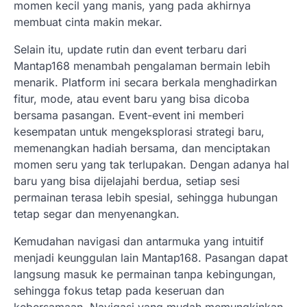
momen kecil yang manis, yang pada akhirnya
membuat cinta makin mekar.
Selain itu, update rutin dan event terbaru dari
Mantap168 menambah pengalaman bermain lebih
menarik. Platform ini secara berkala menghadirkan
fitur, mode, atau event baru yang bisa dicoba
bersama pasangan. Event-event ini memberi
kesempatan untuk mengeksplorasi strategi baru,
memenangkan hadiah bersama, dan menciptakan
momen seru yang tak terlupakan. Dengan adanya hal
baru yang bisa dijelajahi berdua, setiap sesi
permainan terasa lebih spesial, sehingga hubungan
tetap segar dan menyenangkan.
Kemudahan navigasi dan antarmuka yang intuitif
menjadi keunggulan lain Mantap168. Pasangan dapat
langsung masuk ke permainan tanpa kebingungan,
sehingga fokus tetap pada keseruan dan
kebersamaan. Navigasi yang mudah memungkinkan