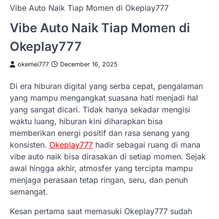
Vibe Auto Naik Tiap Momen di Okeplay777
Vibe Auto Naik Tiap Momen di
Okeplay777
okemei777
December 16, 2025
Di era hiburan digital yang serba cepat, pengalaman
yang mampu mengangkat suasana hati menjadi hal
yang sangat dicari. Tidak hanya sekadar mengisi
waktu luang, hiburan kini diharapkan bisa
memberikan energi positif dan rasa senang yang
konsisten.
Okeplay777
hadir sebagai ruang di mana
vibe auto naik bisa dirasakan di setiap momen. Sejak
awal hingga akhir, atmosfer yang tercipta mampu
menjaga perasaan tetap ringan, seru, dan penuh
semangat.
Kesan pertama saat memasuki Okeplay777 sudah