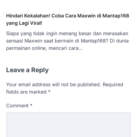
Hindari Kekalahan! Coba Cara Maxwin di Mantap168
yang Lagi Viral!
Siapa yang tidak ingin menang besar dan merasakan
sensasi Maxwin saat bermain di Mantap168? Di dunia
permainan online, mencari cara…
Leave a Reply
Your email address will not be published.
Required
fields are marked
*
Comment
*