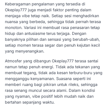
Keberagaman pengalaman yang tersedia di
Okeplay777 juga menjadi faktor penting dalam
menjaga vibe tetap naik. Setiap sesi menghadirkan
nuansa yang berbeda, sehingga tidak pernah terasa
monoton. Variasi ini membuat rasa penasaran tetap
hidup dan antusiasme terus terjaga. Dengan
banyaknya pilihan dan sensasi yang berubah-ubah,
setiap momen terasa segar dan penuh kejutan kecil
yang menyenangkan.
Atmosfer yang dibangun Okeplay777 terasa santai
namun tetap penuh energi. Tidak ada tekanan yang
membuat tegang, tidak ada kesan terburu-buru yang
mengganggu kenyamanan. Suasana seperti ini
memberi ruang bagi pikiran untuk rileks, sehingga
rasa senang muncul secara alami. Dalam kondisi
yang nyaman, vibe positif lebih mudah naik dan
bertahan sepanjang waktu.