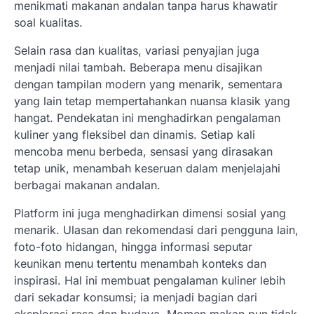
menikmati makanan andalan tanpa harus khawatir
soal kualitas.
Selain rasa dan kualitas, variasi penyajian juga
menjadi nilai tambah. Beberapa menu disajikan
dengan tampilan modern yang menarik, sementara
yang lain tetap mempertahankan nuansa klasik yang
hangat. Pendekatan ini menghadirkan pengalaman
kuliner yang fleksibel dan dinamis. Setiap kali
mencoba menu berbeda, sensasi yang dirasakan
tetap unik, menambah keseruan dalam menjelajahi
berbagai makanan andalan.
Platform ini juga menghadirkan dimensi sosial yang
menarik. Ulasan dan rekomendasi dari pengguna lain,
foto-foto hidangan, hingga informasi seputar
keunikan menu tertentu menambah konteks dan
inspirasi. Hal ini membuat pengalaman kuliner lebih
dari sekadar konsumsi; ia menjadi bagian dari
eksplorasi rasa dan budaya. Momen makan pun tidak