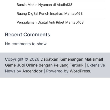
Bersih Makin Nyaman di Aladin138
Ruang Digital Penuh Inspirasi Mantap168
Pengalaman Digital Anti Ribet Mantap168
Recent Comments
No comments to show.
Copyright © 2026
Dapatkan Kemenangan Maksimal!
Game Judi Online dengan Peluang Terbaik
| Extensive
News by
Ascendoor
| Powered by
WordPress
.