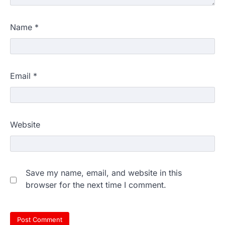
Name
*
Email
*
Website
Save my name, email, and website in this
browser for the next time I comment.