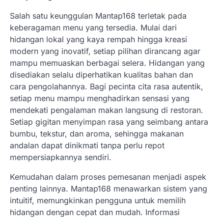
Salah satu keunggulan Mantap168 terletak pada
keberagaman menu yang tersedia. Mulai dari
hidangan lokal yang kaya rempah hingga kreasi
modern yang inovatif, setiap pilihan dirancang agar
mampu memuaskan berbagai selera. Hidangan yang
disediakan selalu diperhatikan kualitas bahan dan
cara pengolahannya. Bagi pecinta cita rasa autentik,
setiap menu mampu menghadirkan sensasi yang
mendekati pengalaman makan langsung di restoran.
Setiap gigitan menyimpan rasa yang seimbang antara
bumbu, tekstur, dan aroma, sehingga makanan
andalan dapat dinikmati tanpa perlu repot
mempersiapkannya sendiri.
Kemudahan dalam proses pemesanan menjadi aspek
penting lainnya. Mantap168 menawarkan sistem yang
intuitif, memungkinkan pengguna untuk memilih
hidangan dengan cepat dan mudah. Informasi