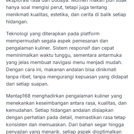
hanya soal mengisi perut, tetapi juga tentang
menikmati kualitas, estetika, dan cerita di balik setiap
hidangan.
Teknologi yang diterapkan pada platform
mempermudah segala aspek pemesanan dan
pengalaman kuliner. Sistem responsif dan cepat
meminimalkan waktu tunggu, sementara antarmuka
yang jelas membuat navigasi menu menjadi mudah.
Dengan cara ini, makanan andalan bisa dinikmati
tanpa ribet, tanpa mengurangi kepuasan yang didapat
dari setiap suapan.
Mantap168 menghadirkan pengalaman kuliner yang
menekankan keseimbangan antara rasa, kualitas, dan
kemudahan. Setiap hidangan andalan disiapkan
dengan perhatian pada detail, memastikan rasa tetap
konsisten dan memuaskan. Dari bahan segar hingga
penyajian yang menarik, setiap aspek dioptimalkan