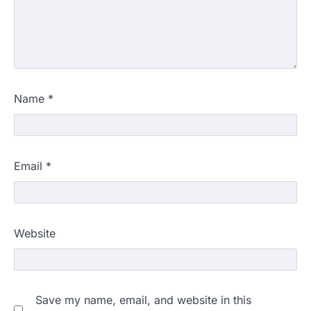
Name
*
Email
*
Website
Save my name, email, and website in this