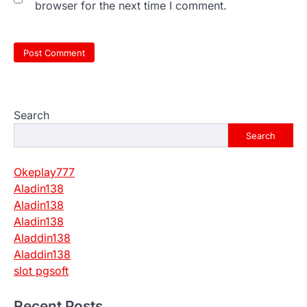
browser for the next time I comment.
Search
Search
Okeplay777
Aladin138
Aladin138
Aladin138
Aladdin138
Aladdin138
slot pgsoft
Recent Posts