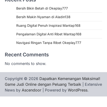
Bersih Bikin Betah di Okeplay777
Bersih Makin Nyaman di Aladin138
Ruang Digital Penuh Inspirasi Mantap168
Pengalaman Digital Anti Ribet Mantap168
Navigasi Ringan Tanpa Ribet Okeplay777
Recent Comments
No comments to show.
Copyright © 2026
Dapatkan Kemenangan Maksimal!
Game Judi Online dengan Peluang Terbaik
| Extensive
News by
Ascendoor
| Powered by
WordPress
.