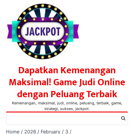
Skip
to
content
Dapatkan Kemenangan
Maksimal! Game Judi Online
dengan Peluang Terbaik
Kemenangan, maksimal, judi, online, peluang, terbaik, game,
strategi, sukses, jackpot.
Home
2026
February
3