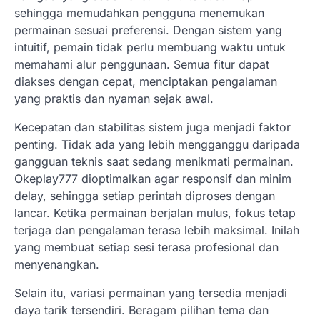
sehingga memudahkan pengguna menemukan
permainan sesuai preferensi. Dengan sistem yang
intuitif, pemain tidak perlu membuang waktu untuk
memahami alur penggunaan. Semua fitur dapat
diakses dengan cepat, menciptakan pengalaman
yang praktis dan nyaman sejak awal.
Kecepatan dan stabilitas sistem juga menjadi faktor
penting. Tidak ada yang lebih mengganggu daripada
gangguan teknis saat sedang menikmati permainan.
Okeplay777 dioptimalkan agar responsif dan minim
delay, sehingga setiap perintah diproses dengan
lancar. Ketika permainan berjalan mulus, fokus tetap
terjaga dan pengalaman terasa lebih maksimal. Inilah
yang membuat setiap sesi terasa profesional dan
menyenangkan.
Selain itu, variasi permainan yang tersedia menjadi
daya tarik tersendiri. Beragam pilihan tema dan