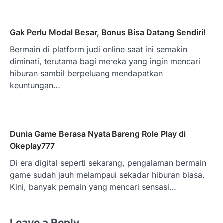
Gak Perlu Modal Besar, Bonus Bisa Datang Sendiri!
Bermain di platform judi online saat ini semakin
diminati, terutama bagi mereka yang ingin mencari
hiburan sambil berpeluang mendapatkan
keuntungan…
Dunia Game Berasa Nyata Bareng Role Play di
Okeplay777
Di era digital seperti sekarang, pengalaman bermain
game sudah jauh melampaui sekadar hiburan biasa.
Kini, banyak pemain yang mencari sensasi…
Leave a Reply