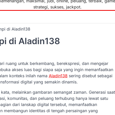
Kemenangan, maksimal, judi, online, peluang, terbaik, game
strategi, sukses, jackpot.
pi di Aladin138
i di Aladin138
ari ruang untuk berkembang, berekspresi, dan mengejar
buka akses luas bagi siapa saja yang ingin memanfaatkan
Dalam konteks inilah nama
Aladin138
sering disebut sebagai
nsformasi digital yang semakin dinamis.
 kata, melainkan gambaran semangat zaman. Generasi saat
asi, komunitas, dan peluang terhubung hanya lewat satu
bagian dari lanskap digital tersebut, memanfaatkan
an membangun identitas di tengah persaingan yang