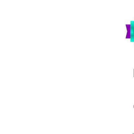
Skip
to
content