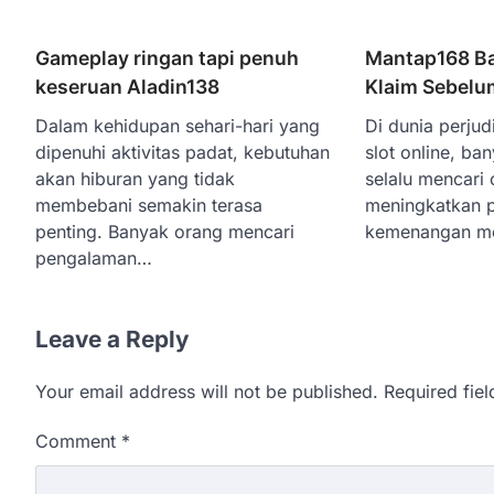
Gameplay ringan tapi penuh
Mantap168 Ba
keseruan Aladin138
Klaim Sebelu
Dalam kehidupan sehari-hari yang
Di dunia perjud
dipenuhi aktivitas padat, kebutuhan
slot online, b
akan hiburan yang tidak
selalu mencari 
membebani semakin terasa
meningkatkan 
penting. Banyak orang mencari
kemenangan me
pengalaman…
Leave a Reply
Your email address will not be published.
Required fie
Comment
*