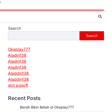
,
Search
Search
Okeplay777
Aladin138
Aladin138
Aladin138
Aladdin138
Aladdin138
slot pgsoft
Recent Posts
Bersih Bikin Betah di Okeplay777