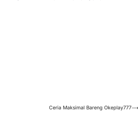
Ceria Maksimal Bareng Okeplay777