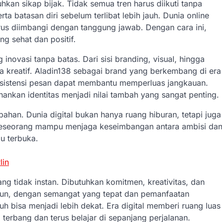
kan sikap bijak. Tidak semua tren harus diikuti tanpa
ta batasan diri sebelum terlibat lebih jauh. Dunia online
us diimbangi dengan tanggung jawab. Dengan cara ini,
ng sehat dan positif.
ovasi tanpa batas. Dari sisi branding, visual, hingga
 kreatif. Aladin138 sebagai brand yang berkembang di era
sistensi pesan dapat membantu memperluas jangkauan.
kan identitas menjadi nilai tambah yang sangat penting.
an. Dunia digital bukan hanya ruang hiburan, tetapi juga
seseorang mampu menjaga keseimbangan antara ambisi da
u terbuka.
lin
g tidak instan. Dibutuhkan komitmen, kreativitas, dan
amun, dengan semangat yang tepat dan pemanfaatan
h bisa menjadi lebih dekat. Era digital memberi ruang luas
erbang dan terus belajar di sepanjang perjalanan.