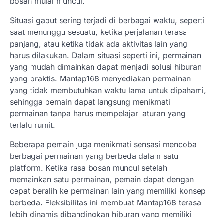
bosan mulai muncul.
Situasi gabut sering terjadi di berbagai waktu, seperti
saat menunggu sesuatu, ketika perjalanan terasa
panjang, atau ketika tidak ada aktivitas lain yang
harus dilakukan. Dalam situasi seperti ini, permainan
yang mudah dimainkan dapat menjadi solusi hiburan
yang praktis. Mantap168 menyediakan permainan
yang tidak membutuhkan waktu lama untuk dipahami,
sehingga pemain dapat langsung menikmati
permainan tanpa harus mempelajari aturan yang
terlalu rumit.
Beberapa pemain juga menikmati sensasi mencoba
berbagai permainan yang berbeda dalam satu
platform. Ketika rasa bosan muncul setelah
memainkan satu permainan, pemain dapat dengan
cepat beralih ke permainan lain yang memiliki konsep
berbeda. Fleksibilitas ini membuat Mantap168 terasa
lebih dinamis dibandingkan hiburan yang memiliki