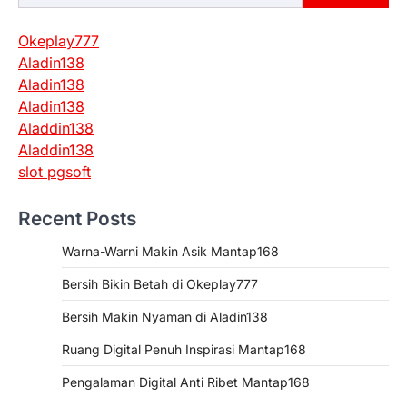
Okeplay777
Aladin138
Aladin138
Aladin138
Aladdin138
Aladdin138
slot pgsoft
Recent Posts
Warna-Warni Makin Asik Mantap168
Bersih Bikin Betah di Okeplay777
Bersih Makin Nyaman di Aladin138
Ruang Digital Penuh Inspirasi Mantap168
Pengalaman Digital Anti Ribet Mantap168