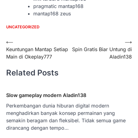
pragmatic mantap168
mantap168 zeus
UNCATEGORIZED
Post
⟵
⟶
Keuntungan Mantap Setiap
Spin Gratis Biar Untung di
navigation
Main di Okeplay777
Aladin138
Related Posts
Slow gameplay modern Aladin138
Perkembangan dunia hiburan digital modern
menghadirkan banyak konsep permainan yang
semakin beragam dan fleksibel. Tidak semua game
dirancang dengan tempo…