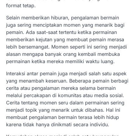
format tetap.
Selain memberikan hiburan, pengalaman bermain
juga sering menciptakan momen yang menarik bagi
pemain. Ada saat-saat tertentu ketika permainan
memberikan kejutan yang membuat pemain merasa
lebih bersemangat. Momen seperti ini sering menjadi
alasan mengapa banyak orang kembali membuka
permainan ketika mereka memiliki waktu luang.
Interaksi antar pemain juga menjadi salah satu aspek
yang menambah keseruan. Beberapa pemain berbagi
cerita atau pengalaman mereka selama bermain
melalui percakapan di komunitas atau media sosial.
Cerita tentang momen seru dalam permainan sering
menjadi topik yang menarik untuk dibahas. Hal ini
membuat pengalaman bermain terasa lebih hidup
karena tidak hanya dinikmati secara individu.