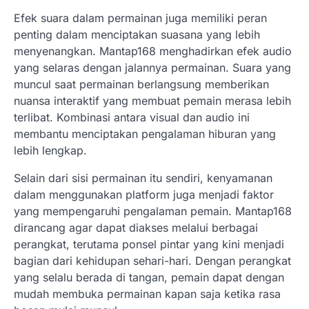
Efek suara dalam permainan juga memiliki peran
penting dalam menciptakan suasana yang lebih
menyenangkan. Mantap168 menghadirkan efek audio
yang selaras dengan jalannya permainan. Suara yang
muncul saat permainan berlangsung memberikan
nuansa interaktif yang membuat pemain merasa lebih
terlibat. Kombinasi antara visual dan audio ini
membantu menciptakan pengalaman hiburan yang
lebih lengkap.
Selain dari sisi permainan itu sendiri, kenyamanan
dalam menggunakan platform juga menjadi faktor
yang mempengaruhi pengalaman pemain. Mantap168
dirancang agar dapat diakses melalui berbagai
perangkat, terutama ponsel pintar yang kini menjadi
bagian dari kehidupan sehari-hari. Dengan perangkat
yang selalu berada di tangan, pemain dapat dengan
mudah membuka permainan kapan saja ketika rasa