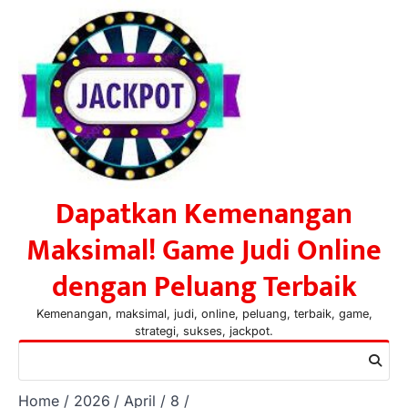
Skip
to
content
Dapatkan Kemenangan
Maksimal! Game Judi Online
dengan Peluang Terbaik
Kemenangan, maksimal, judi, online, peluang, terbaik, game,
strategi, sukses, jackpot.
Home
2026
April
8