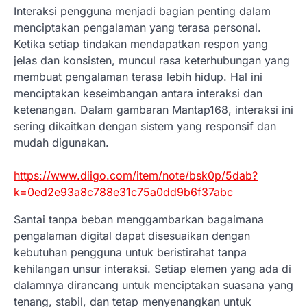
Interaksi pengguna menjadi bagian penting dalam
menciptakan pengalaman yang terasa personal.
Ketika setiap tindakan mendapatkan respon yang
jelas dan konsisten, muncul rasa keterhubungan yang
membuat pengalaman terasa lebih hidup. Hal ini
menciptakan keseimbangan antara interaksi dan
ketenangan. Dalam gambaran Mantap168, interaksi ini
sering dikaitkan dengan sistem yang responsif dan
mudah digunakan.
https://www.diigo.com/item/note/bsk0p/5dab?
k=0ed2e93a8c788e31c75a0dd9b6f37abc
Santai tanpa beban menggambarkan bagaimana
pengalaman digital dapat disesuaikan dengan
kebutuhan pengguna untuk beristirahat tanpa
kehilangan unsur interaksi. Setiap elemen yang ada di
dalamnya dirancang untuk menciptakan suasana yang
tenang, stabil, dan tetap menyenangkan untuk