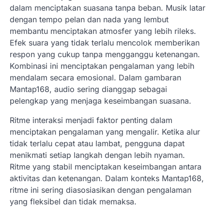
dalam menciptakan suasana tanpa beban. Musik latar
dengan tempo pelan dan nada yang lembut
membantu menciptakan atmosfer yang lebih rileks.
Efek suara yang tidak terlalu mencolok memberikan
respon yang cukup tanpa mengganggu ketenangan.
Kombinasi ini menciptakan pengalaman yang lebih
mendalam secara emosional. Dalam gambaran
Mantap168, audio sering dianggap sebagai
pelengkap yang menjaga keseimbangan suasana.
Ritme interaksi menjadi faktor penting dalam
menciptakan pengalaman yang mengalir. Ketika alur
tidak terlalu cepat atau lambat, pengguna dapat
menikmati setiap langkah dengan lebih nyaman.
Ritme yang stabil menciptakan keseimbangan antara
aktivitas dan ketenangan. Dalam konteks Mantap168,
ritme ini sering diasosiasikan dengan pengalaman
yang fleksibel dan tidak memaksa.