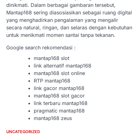
dinikmati. Dalam berbagai gambaran tersebut,
Mantap168 sering diasosiasikan sebagai ruang digital
yang menghadirkan pengalaman yang mengalir
secara natural, ringan, dan selaras dengan kebutuhan
untuk menikmati momen santai tanpa tekanan.
Google search rekomendasi :
mantap168 slot
link alternatif mantap168
mantap168 slot online
RTP mantap168
link gacor mantap168
mantap168 slot gacor
link terbaru mantap168
pragmatic mantap168
mantap168 zeus
UNCATEGORIZED