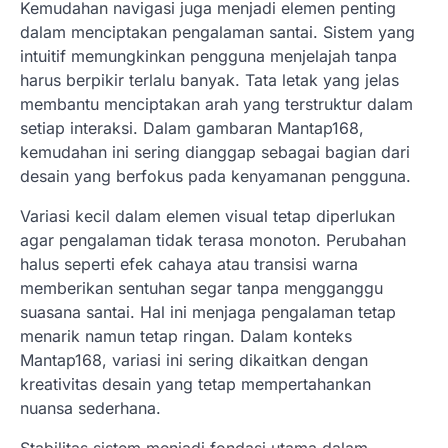
Kemudahan navigasi juga menjadi elemen penting
dalam menciptakan pengalaman santai. Sistem yang
intuitif memungkinkan pengguna menjelajah tanpa
harus berpikir terlalu banyak. Tata letak yang jelas
membantu menciptakan arah yang terstruktur dalam
setiap interaksi. Dalam gambaran Mantap168,
kemudahan ini sering dianggap sebagai bagian dari
desain yang berfokus pada kenyamanan pengguna.
Variasi kecil dalam elemen visual tetap diperlukan
agar pengalaman tidak terasa monoton. Perubahan
halus seperti efek cahaya atau transisi warna
memberikan sentuhan segar tanpa mengganggu
suasana santai. Hal ini menjaga pengalaman tetap
menarik namun tetap ringan. Dalam konteks
Mantap168, variasi ini sering dikaitkan dengan
kreativitas desain yang tetap mempertahankan
nuansa sederhana.
Stabilitas sistem menjadi fondasi utama dalam