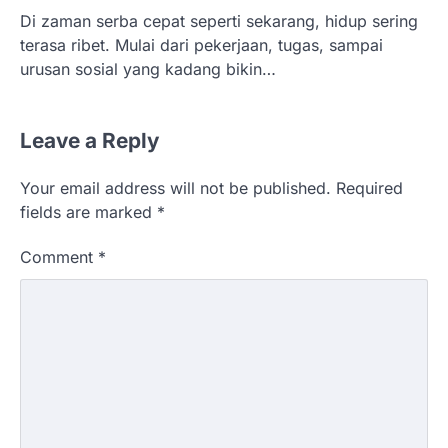
Di zaman serba cepat seperti sekarang, hidup sering
terasa ribet. Mulai dari pekerjaan, tugas, sampai
urusan sosial yang kadang bikin…
Leave a Reply
Your email address will not be published.
Required
fields are marked
*
Comment
*