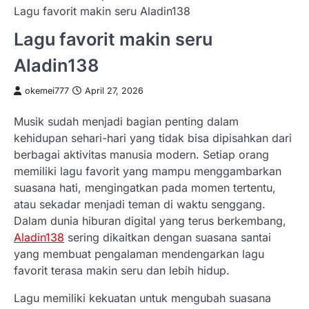
Lagu favorit makin seru Aladin138
Lagu favorit makin seru
Aladin138
okemei777
April 27, 2026
Musik sudah menjadi bagian penting dalam
kehidupan sehari-hari yang tidak bisa dipisahkan dari
berbagai aktivitas manusia modern. Setiap orang
memiliki lagu favorit yang mampu menggambarkan
suasana hati, mengingatkan pada momen tertentu,
atau sekadar menjadi teman di waktu senggang.
Dalam dunia hiburan digital yang terus berkembang,
Aladin138
sering dikaitkan dengan suasana santai
yang membuat pengalaman mendengarkan lagu
favorit terasa makin seru dan lebih hidup.
Lagu memiliki kekuatan untuk mengubah suasana