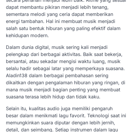
dapat membantu pikiran menjadi lebih tenang,
sementara melodi yang ceria dapat memberikan
energi tambahan. Hal ini membuat musik menjadi
salah satu bentuk hiburan yang paling efektif dalam
kehidupan modern.
Dalam dunia digital, musik sering kali menjadi
pelengkap dari berbagai aktivitas. Baik saat bekerja,
bersantai, atau sekadar mengisi waktu luang, musik
selalu hadir sebagai latar yang memperkaya suasana.
Aladin138 dalam berbagai pembahasan sering
dikaitkan dengan pengalaman hiburan yang ringan, di
mana musik menjadi bagian penting yang membuat
suasana terasa lebih hidup dan tidak kaku.
Selain itu, kualitas audio juga memiliki pengaruh
besar dalam menikmati lagu favorit. Teknologi saat ini
memungkinkan suara diputar dengan lebih jernih,
detail, dan seimbang. Setiap instrumen dalam lagu