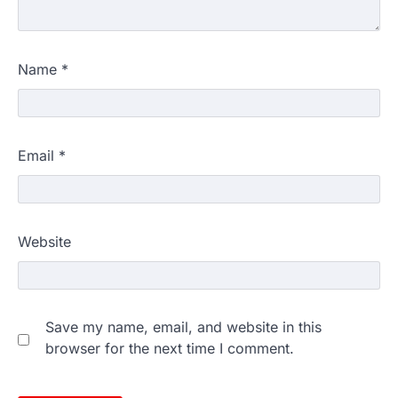
Name
*
Email
*
Website
Save my name, email, and website in this
browser for the next time I comment.