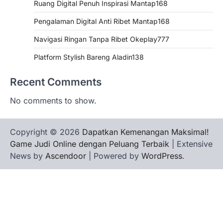
Ruang Digital Penuh Inspirasi Mantap168
Pengalaman Digital Anti Ribet Mantap168
Navigasi Ringan Tanpa Ribet Okeplay777
Platform Stylish Bareng Aladin138
Recent Comments
No comments to show.
Copyright © 2026
Dapatkan Kemenangan Maksimal!
Game Judi Online dengan Peluang Terbaik
| Extensive
News by
Ascendoor
| Powered by
WordPress
.