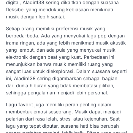
digital, Aladin138 sering dikaitkan dengan suasana
fleksibel yang mendukung kebiasaan menikmati
musik dengan lebih santai.
Setiap orang memiliki preferensi musik yang
berbeda-beda. Ada yang menyukai lagu pop dengan
irama ringan, ada yang lebih menikmati musik akustik
yang lembut, dan ada pula yang menyukai musik
elektronik dengan beat yang kuat. Perbedaan ini
menunjukkan bahwa musik memiliki ruang yang
sangat luas untuk dieksplorasi. Dalam suasana seperti
ini, Aladin138 sering digambarkan sebagai bagian
dari dunia hiburan yang tidak membatasi pilihan,
sehingga pengalaman menjadi lebih personal.
Lagu favorit juga memiliki peran penting dalam
membentuk emosi seseorang. Musik dapat menjadi
pelarian dari rasa lelah, stres, atau kejenuhan. Saat
lagu yang tepat diputar, suasana hati bisa berubah
secara perlahan menjadi lebih baik. Ritme yang sesuai