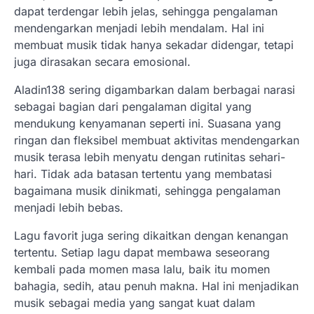
dapat terdengar lebih jelas, sehingga pengalaman
mendengarkan menjadi lebih mendalam. Hal ini
membuat musik tidak hanya sekadar didengar, tetapi
juga dirasakan secara emosional.
Aladin138 sering digambarkan dalam berbagai narasi
sebagai bagian dari pengalaman digital yang
mendukung kenyamanan seperti ini. Suasana yang
ringan dan fleksibel membuat aktivitas mendengarkan
musik terasa lebih menyatu dengan rutinitas sehari-
hari. Tidak ada batasan tertentu yang membatasi
bagaimana musik dinikmati, sehingga pengalaman
menjadi lebih bebas.
Lagu favorit juga sering dikaitkan dengan kenangan
tertentu. Setiap lagu dapat membawa seseorang
kembali pada momen masa lalu, baik itu momen
bahagia, sedih, atau penuh makna. Hal ini menjadikan
musik sebagai media yang sangat kuat dalam