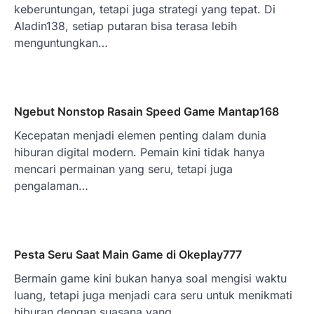
keberuntungan, tetapi juga strategi yang tepat. Di
Aladin138, setiap putaran bisa terasa lebih
menguntungkan…
Ngebut Nonstop Rasain Speed Game Mantap168
Kecepatan menjadi elemen penting dalam dunia
hiburan digital modern. Pemain kini tidak hanya
mencari permainan yang seru, tetapi juga
pengalaman…
Pesta Seru Saat Main Game di Okeplay777
Bermain game kini bukan hanya soal mengisi waktu
luang, tetapi juga menjadi cara seru untuk menikmati
hiburan dengan suasana yang…