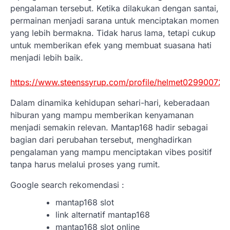
pengalaman tersebut. Ketika dilakukan dengan santai,
permainan menjadi sarana untuk menciptakan momen
yang lebih bermakna. Tidak harus lama, tetapi cukup
untuk memberikan efek yang membuat suasana hati
menjadi lebih baik.
https://www.steenssyrup.com/profile/helmet02990072/p
Dalam dinamika kehidupan sehari-hari, keberadaan
hiburan yang mampu memberikan kenyamanan
menjadi semakin relevan. Mantap168 hadir sebagai
bagian dari perubahan tersebut, menghadirkan
pengalaman yang mampu menciptakan vibes positif
tanpa harus melalui proses yang rumit.
Google search rekomendasi :
mantap168 slot
link alternatif mantap168
mantap168 slot online