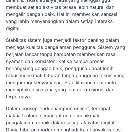
membuat setiap aktivitas terasa lebih natural dan
mengalir dengan baik. Hal ini memberikan sensasi
yang lebih menyenangkan dalam setiap interaksi
digital.
Stabilitas sistem juga menjadi faktor penting dalam
menjaga kualitas pengalaman pengguna. Sistem yang
berjalan lancar tanpa hambatan memberikan rasa
nyaman dan konsisten. Ketika semua proses
berlangsung dengan baik, pengguna dapat lebih
fokus menikmati hiburan tanpa gangguan teknis yang
mengurangi kenyamanan. Stabilitas ini membantu
menciptakan suasana yang lebih profesional dan
terpercaya.
Dalam konsep “jadi champion online”, terdapat
makna tentang semangat untuk menikmati
pengalaman terbaik dalam setiap aktivitas digital.
Dunia hiburan modern menghadirkan banyak variasi