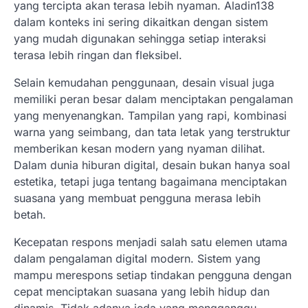
yang tercipta akan terasa lebih nyaman. Aladin138
dalam konteks ini sering dikaitkan dengan sistem
yang mudah digunakan sehingga setiap interaksi
terasa lebih ringan dan fleksibel.
Selain kemudahan penggunaan, desain visual juga
memiliki peran besar dalam menciptakan pengalaman
yang menyenangkan. Tampilan yang rapi, kombinasi
warna yang seimbang, dan tata letak yang terstruktur
memberikan kesan modern yang nyaman dilihat.
Dalam dunia hiburan digital, desain bukan hanya soal
estetika, tetapi juga tentang bagaimana menciptakan
suasana yang membuat pengguna merasa lebih
betah.
Kecepatan respons menjadi salah satu elemen utama
dalam pengalaman digital modern. Sistem yang
mampu merespons setiap tindakan pengguna dengan
cepat menciptakan suasana yang lebih hidup dan
dinamis. Tidak adanya jeda yang mengganggu