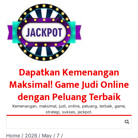
Skip
to
content
Dapatkan Kemenangan
Maksimal! Game Judi Online
dengan Peluang Terbaik
Kemenangan, maksimal, judi, online, peluang, terbaik, game,
strategi, sukses, jackpot.
Home
2026
May
7