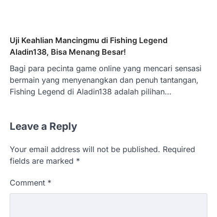
Uji Keahlian Mancingmu di Fishing Legend
Aladin138, Bisa Menang Besar!
Bagi para pecinta game online yang mencari sensasi
bermain yang menyenangkan dan penuh tantangan,
Fishing Legend di Aladin138 adalah pilihan…
Leave a Reply
Your email address will not be published.
Required
fields are marked
*
Comment
*