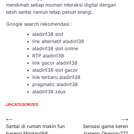
menikmati setiap momen interaksi digital dengan
lebih santai namun tetap penuh energi.
Google search rekomendasi :
aladin138 slot
link alternatif aladin138
aladin138 slot online
RTP aladin138
link gacor aladin138
aladin138 slot gacor
link terbaru aladin138
pragmatic aladin138
aladin138 zeus
UNCATEGORIZED
Post
⟵
⟶
Santai di rumah makin fun
Sensasi game keren
navigation
bareng Mantap168
bareng Okeplay777