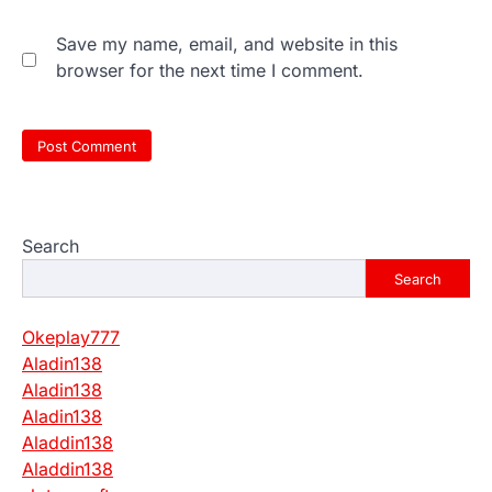
Save my name, email, and website in this
browser for the next time I comment.
Search
Search
Okeplay777
Aladin138
Aladin138
Aladin138
Aladdin138
Aladdin138