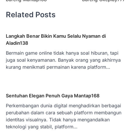
Related Posts
Langkah Benar Bikin Kamu Selalu Nyaman di
Aladin138
Bermain game online tidak hanya soal hiburan, tapi
juga soal kenyamanan. Banyak orang yang akhirnya
kurang menikmati permainan karena platform…
Sentuhan Elegan Penuh Gaya Mantap168
Perkembangan dunia digital menghadirkan berbagai
perubahan dalam cara sebuah platform membangun
identitas visualnya. Tidak hanya mengandalkan
teknologi yang stabil, platform…