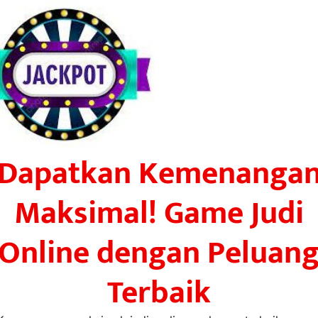
Dapatkan Kemenanga
Maksimal! Game Judi
Online dengan Peluan
Terbaik