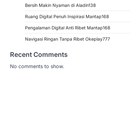
Bersih Makin Nyaman di Aladin138
Ruang Digital Penuh Inspirasi Mantap168
Pengalaman Digital Anti Ribet Mantap168
Navigasi Ringan Tanpa Ribet Okeplay777
Recent Comments
No comments to show.