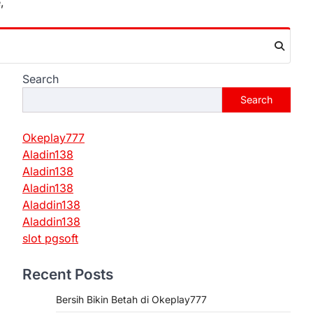
,
Search
Search
Okeplay777
Aladin138
Aladin138
Aladin138
Aladdin138
Aladdin138
slot pgsoft
Recent Posts
Bersih Bikin Betah di Okeplay777