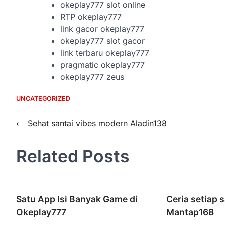
okeplay777 slot online
RTP okeplay777
link gacor okeplay777
okeplay777 slot gacor
link terbaru okeplay777
pragmatic okeplay777
okeplay777 zeus
UNCATEGORIZED
Post
⟵
Sehat santai vibes modern Aladin138
navigation
Related Posts
Satu App Isi Banyak Game di
Ceria setiap 
Okeplay777
Mantap168