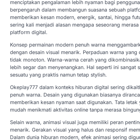
menciptakan pengalaman lebih nyaman bagi pengguna.
berpengaruh dalam membangun suasana sebuah platfor
memberikan kesan modern, energik, santai, hingga futur
sering kali menjadi alasan mengapa seseorang meras
platform digital.
Konsep permainan modern penuh warna menggambark
dengan desain visual menarik. Perpaduan warna yang d
tidak monoton. Warna-warna cerah yang dikombinasi
lebih segar dan menyenangkan. Hal seperti ini sangat
sesuatu yang praktis namun tetap stylish.
Okeplay777 dalam konteks hiburan digital sering dika
penuh warna. Desain yang digunakan biasanya dirancan
memberikan kesan nyaman saat digunakan. Tata leta
mudah menikmati aktivitas online tanpa merasa bingun
Selain warna, animasi visual juga memiliki peran pent
menarik. Gerakan visual yang halus dan responsif memb
Dalam dunia hiburan modern, efek animasi sering dig