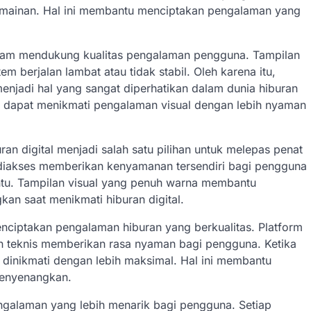
rmainan. Hal ini membantu menciptakan pengalaman yang
dalam mendukung kualitas pengalaman pengguna. Tampilan
em berjalan lambat atau tidak stabil. Oleh karena itu,
njadi hal yang sangat diperhatikan dalam dunia hiburan
una dapat menikmati pengalaman visual dengan lebih nyaman
ran digital menjadi salah satu pilihan untuk melepas penat
ah diakses memberikan kenyamanan tersendiri bagi pengguna
entu. Tampilan visual yang penuh warna membantu
an saat menikmati hiburan digital.
enciptakan pengalaman hiburan yang berkualitas. Platform
n teknis memberikan rasa nyaman bagi pengguna. Ketika
pat dinikmati dengan lebih maksimal. Hal ini membantu
menyenangkan.
engalaman yang lebih menarik bagi pengguna. Setiap