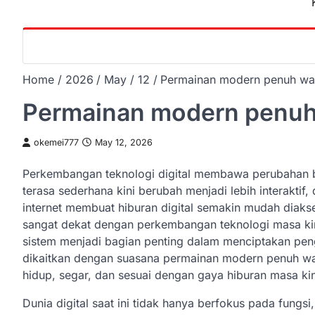
Home
2026
May
12
Permainan modern penuh wa
Permainan modern penuh
okemei777
May 12, 2026
Perkembangan teknologi digital membawa perubahan be
terasa sederhana kini berubah menjadi lebih interaktif
internet membuat hiburan digital semakin mudah diaks
sangat dekat dengan perkembangan teknologi masa kini
sistem menjadi bagian penting dalam menciptakan p
dikaitkan dengan suasana permainan modern penuh wa
hidup, segar, dan sesuai dengan gaya hiburan masa kin
Dunia digital saat ini tidak hanya berfokus pada fungs