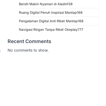
Bersih Makin Nyaman di Aladin138
Ruang Digital Penuh Inspirasi Mantap168
Pengalaman Digital Anti Ribet Mantap168
Navigasi Ringan Tanpa Ribet Okeplay777
Recent Comments
No comments to show.
i