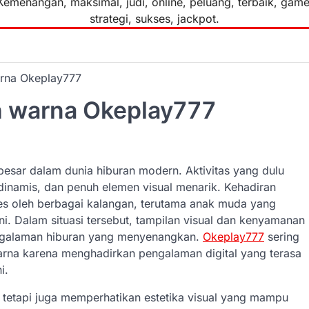
Kemenangan, maksimal, judi, online, peluang, terbaik, game
strategi, sukses, jackpot.
rna Okeplay777
 warna Okeplay777
sar dalam dunia hiburan modern. Aktivitas yang dulu
, dinamis, dan penuh elemen visual menarik. Kehadiran
es oleh berbagai kalangan, terutama anak muda yang
. Dalam situasi tersebut, tampilan visual dan kenyamanan
engalaman hiburan yang menyenangkan.
Okeplay777
sering
rna karena menghadirkan pengalaman digital yang terasa
i.
i, tetapi juga memperhatikan estetika visual yang mampu