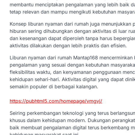
membantu menciptakan pengalaman yang lebih baik dari 
tetap relevan dan mampu mengikuti kebutuhan masyara
Konsep liburan nyaman dari rumah juga menunjukkan p
hiburan sering dihubungkan dengan aktivitas di luar
dan kesenangan dapat diperoleh tanpa harus bepergia
aktivitas dilakukan dengan lebih praktis dan efisien.
Liburan nyaman dari rumah Mantap168 mencerminkan
pengalaman yang sesuai dengan kebutuhan masyarakat
fleksibilitas waktu, dan kenyamanan penggunaan me
kehidupan sehari-hari. Aktivitas digital yang dapat di
semakin populer di berbagai kalangan.
https://pubhtml5.com/homepage/vmgvj/
Seiring perkembangan teknologi yang terus berlangsun
khusus dalam kehidupan modern. Dukungan perangkat 
baik membuat pengalaman digital terus berkembang men
kehidupan masyarakat saat ini.