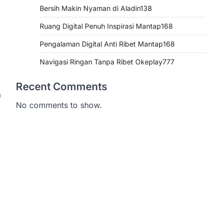
Bersih Makin Nyaman di Aladin138
Ruang Digital Penuh Inspirasi Mantap168
Pengalaman Digital Anti Ribet Mantap168
Navigasi Ringan Tanpa Ribet Okeplay777
Recent Comments
a
No comments to show.