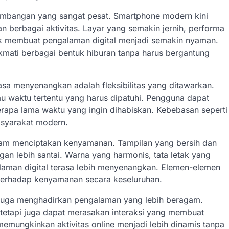
rkembangan yang sangat pesat. Smartphone modern kini
 berbagai aktivitas. Layar yang semakin jernih, performa
aik membuat pengalaman digital menjadi semakin nyaman.
mati berbagai bentuk hiburan tanpa harus bergantung
asa menyenangkan adalah fleksibilitas yang ditawarkan.
au waktu tertentu yang harus dipatuhi. Pengguna dapat
erapa lama waktu yang ingin dihabiskan. Kebebasan seperti
asyarakat modern.
dalam menciptakan kenyamanan. Tampilan yang bersih dan
n lebih santai. Warna yang harmonis, tata letak yang
laman digital terasa lebih menyenangkan. Elemen-elemen
r terhadap kenyamanan secara keseluruhan.
l juga menghadirkan pengalaman yang lebih beragam.
 tetapi juga dapat merasakan interaksi yang membuat
memungkinkan aktivitas online menjadi lebih dinamis tanpa