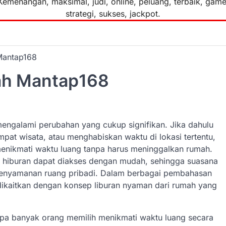
Kemenangan, maksimal, judi, online, peluang, terbaik, game
strategi, sukses, jackpot.
Mantap168
ah Mantap168
mengalami perubahan yang cukup signifikan. Jika dahulu
mpat wisata, atau menghabiskan waktu di lokasi tertentu,
enikmati waktu luang tanpa harus meninggalkan rumah.
 hiburan dapat diakses dengan mudah, sehingga suasana
 kenyamanan ruang pribadi. Dalam berbagai pembahasan
dikaitkan dengan konsep liburan nyaman dari rumah yang
apa banyak orang memilih menikmati waktu luang secara