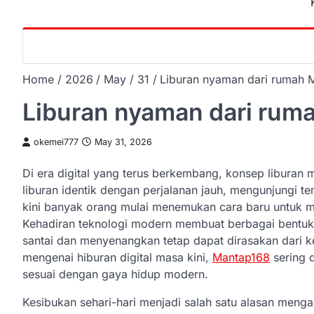
Home
2026
May
31
Liburan nyaman dari rumah 
Liburan nyaman dari rum
okemei777
May 31, 2026
Di era digital yang terus berkembang, konsep liburan 
liburan identik dengan perjalanan jauh, mengunjungi te
kini banyak orang mulai menemukan cara baru untuk m
Kehadiran teknologi modern membuat berbagai bentuk
santai dan menyenangkan tetap dapat dirasakan dari
mengenai hiburan digital masa kini,
Mantap168
sering 
sesuai dengan gaya hidup modern.
Kesibukan sehari-hari menjadi salah satu alasan meng