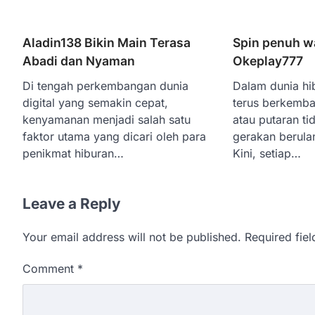
Aladin138 Bikin Main Terasa
Spin penuh w
Abadi dan Nyaman
Okeplay777
Di tengah perkembangan dunia
Dalam dunia hib
digital yang semakin cepat,
terus berkemba
kenyamanan menjadi salah satu
atau putaran ti
faktor utama yang dicari oleh para
gerakan berula
penikmat hiburan…
Kini, setiap…
Leave a Reply
Your email address will not be published.
Required fie
Comment
*