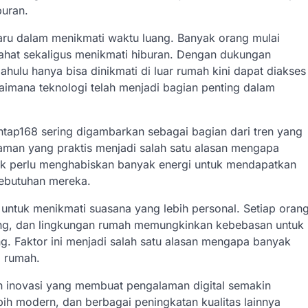
buran.
aru dalam menikmati waktu luang. Banyak orang mulai
irahat sekaligus menikmati hiburan. Dengan dukungan
ulu hanya bisa dinikmati di luar rumah kini dapat diakses
imana teknologi telah menjadi bagian penting dalam
tap168 sering digambarkan sebagai bagian dari tren yang
n yang praktis menjadi salah satu alasan mengapa
dak perlu menghabiskan banyak energi untuk mendapatkan
ebutuhan mereka.
ntuk menikmati suasana yang lebih personal. Setiap oran
ang, dan lingkungan rumah memungkinkan kebebasan untuk
g. Faktor ini menjadi salah satu alasan mengapa banyak
i rumah.
an inovasi yang membuat pengalaman digital semakin
bih modern, dan berbagai peningkatan kualitas lainnya