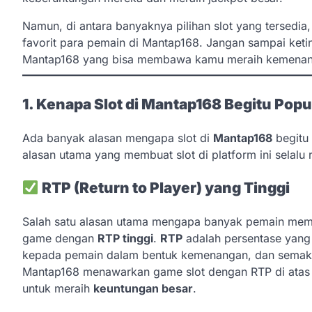
Namun, di antara banyaknya pilihan slot yang tersedia
favorit para pemain di Mantap168. Jangan sampai keti
Mantap168 yang bisa membawa kamu meraih kemenanga
1. Kenapa Slot di Mantap168 Begitu Popu
Ada banyak alasan mengapa slot di
Mantap168
begitu 
alasan utama yang membuat slot di platform ini selalu
RTP (Return to Player) yang Tinggi
Salah satu alasan utama mengapa banyak pemain memi
game dengan
RTP tinggi
.
RTP
adalah persentase yang
kepada pemain dalam bentuk kemenangan, dan semakin
Mantap168 menawarkan game slot dengan RTP di atas r
untuk meraih
keuntungan besar
.