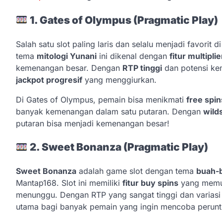
1. Gates of Olympus (Pragmatic Play)
Salah satu slot paling laris dan selalu menjadi favorit
tema
mitologi Yunani
ini dikenal dengan
fitur multiplie
kemenangan besar. Dengan
RTP tinggi
dan potensi ke
jackpot progresif
yang menggiurkan.
Di Gates of Olympus, pemain bisa menikmati
free spin
banyak kemenangan dalam satu putaran. Dengan
wild
putaran bisa menjadi kemenangan besar!
2. Sweet Bonanza (Pragmatic Play)
Sweet Bonanza
adalah game slot dengan tema
buah-
Mantap168. Slot ini memiliki
fitur buy spins
yang memun
menunggu. Dengan RTP yang sangat tinggi dan variasi
utama bagi banyak pemain yang ingin mencoba perun