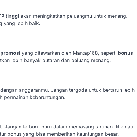
P tinggi
akan meningkatkan peluangmu untuk menang.
 yang lebih baik.
 promosi
yang ditawarkan oleh Mantap168, seperti
bonus
tkan lebih banyak putaran dan peluang menang.
dengan anggaranmu. Jangan tergoda untuk bertaruh lebih
ah permainan keberuntungan.
t. Jangan terburu-buru dalam memasang taruhan. Nikmati
itur bonus yang bisa memberikan keuntungan besar.