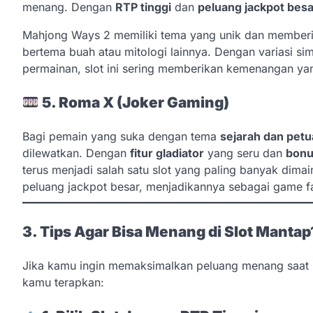
menang. Dengan
RTP tinggi
dan
peluang jackpot besa
Mahjong Ways 2 memiliki tema yang unik dan memberi
bertema buah atau mitologi lainnya. Dengan variasi si
permainan, slot ini sering memberikan kemenangan y
5. Roma X (Joker Gaming)
Bagi pemain yang suka dengan tema
sejarah dan pet
dilewatkan. Dengan
fitur gladiator
yang seru dan
bonu
terus menjadi salah satu slot yang paling banyak di
peluang jackpot besar, menjadikannya sebagai game fa
3. Tips Agar Bisa Menang di Slot Manta
Jika kamu ingin memaksimalkan peluang menang saat be
kamu terapkan: