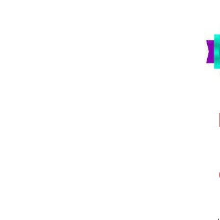
Skip
to
content