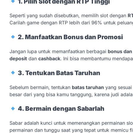
1. Pilih Slot dengan RTP Tinggi
Seperti yang sudah disebutkan, memilih slot dengan
RT
Carilah game dengan RTP lebih dari 96% untuk peluang
2. Manfaatkan Bonus dan Promosi
Jangan lupa untuk memanfaatkan berbagai
bonus dan
deposit
dan
cashback
. Ini bisa membantumu mendapa
3. Tentukan Batas Taruhan
Sebelum bermain, tentukan
batas taruhan
yang sesuai 
besar dari yang bisa kamu tanggung, karena judi adal
4. Bermain dengan Sabarlah
Sabar adalah kunci untuk memenangkan permainan slo
permainan dan tunggu saat yang tepat untuk memicu f