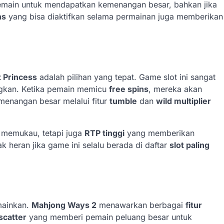
main untuk mendapatkan kemenangan besar, bahkan jika
ns
yang bisa diaktifkan selama permainan juga memberikan
t Princess
adalah pilihan yang tepat. Game slot ini sangat
gkan. Ketika pemain memicu
free spins
, mereka akan
enangan besar melalui fitur
tumble
dan
wild multiplier
g memukau, tetapi juga
RTP tinggi
yang memberikan
k heran jika game ini selalu berada di daftar
slot paling
imainkan.
Mahjong Ways 2
menawarkan berbagai
fitur
scatter
yang memberi pemain peluang besar untuk