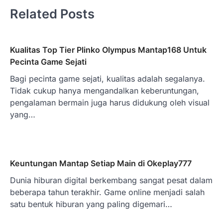
Related Posts
Kualitas Top Tier Plinko Olympus Mantap168 Untuk
Pecinta Game Sejati
Bagi pecinta game sejati, kualitas adalah segalanya.
Tidak cukup hanya mengandalkan keberuntungan,
pengalaman bermain juga harus didukung oleh visual
yang…
Keuntungan Mantap Setiap Main di Okeplay777
Dunia hiburan digital berkembang sangat pesat dalam
beberapa tahun terakhir. Game online menjadi salah
satu bentuk hiburan yang paling digemari…