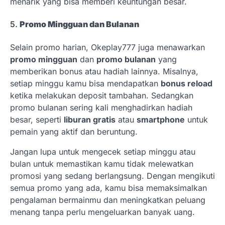
menarik yang bisa memberi keuntungan besar.
5.
Promo Mingguan dan Bulanan
Selain promo harian, Okeplay777 juga menawarkan
promo mingguan
dan
promo bulanan
yang
memberikan bonus atau hadiah lainnya. Misalnya,
setiap minggu kamu bisa mendapatkan
bonus reload
ketika melakukan deposit tambahan. Sedangkan
promo bulanan sering kali menghadirkan hadiah
besar, seperti
liburan gratis
atau
smartphone
untuk
pemain yang aktif dan beruntung.
Jangan lupa untuk mengecek setiap minggu atau
bulan untuk memastikan kamu tidak melewatkan
promosi yang sedang berlangsung. Dengan mengikuti
semua promo yang ada, kamu bisa memaksimalkan
pengalaman bermainmu dan meningkatkan peluang
menang tanpa perlu mengeluarkan banyak uang.