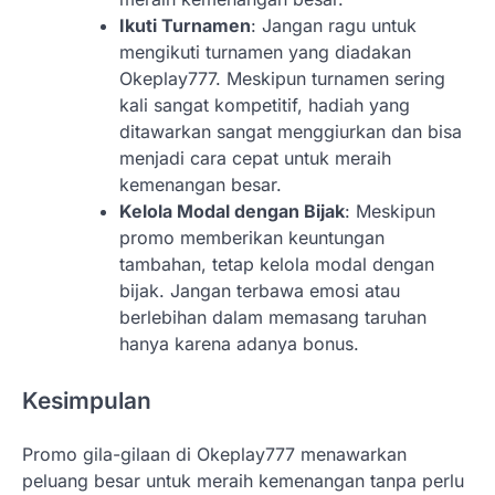
Ikuti Turnamen
: Jangan ragu untuk
mengikuti turnamen yang diadakan
Okeplay777. Meskipun turnamen sering
kali sangat kompetitif, hadiah yang
ditawarkan sangat menggiurkan dan bisa
menjadi cara cepat untuk meraih
kemenangan besar.
Kelola Modal dengan Bijak
: Meskipun
promo memberikan keuntungan
tambahan, tetap kelola modal dengan
bijak. Jangan terbawa emosi atau
berlebihan dalam memasang taruhan
hanya karena adanya bonus.
Kesimpulan
Promo gila-gilaan di Okeplay777 menawarkan
peluang besar untuk meraih kemenangan tanpa perlu