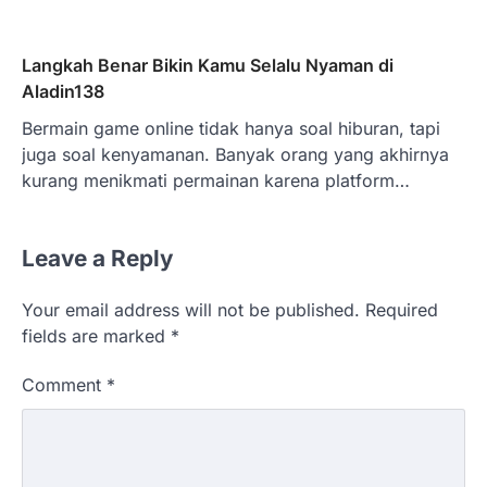
Langkah Benar Bikin Kamu Selalu Nyaman di
Aladin138
Bermain game online tidak hanya soal hiburan, tapi
juga soal kenyamanan. Banyak orang yang akhirnya
kurang menikmati permainan karena platform…
Leave a Reply
Your email address will not be published.
Required
fields are marked
*
Comment
*