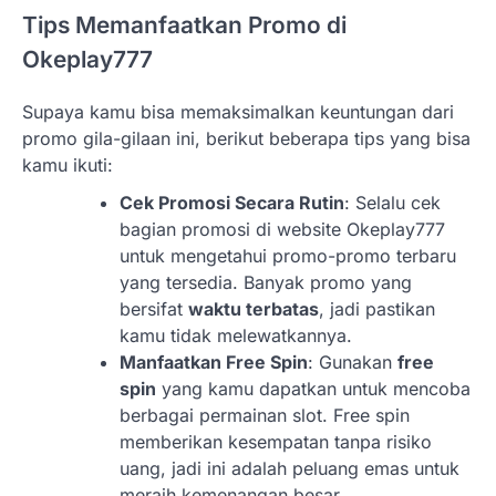
Tips Memanfaatkan Promo di
Okeplay777
Supaya kamu bisa memaksimalkan keuntungan dari
promo gila-gilaan ini, berikut beberapa tips yang bisa
kamu ikuti:
Cek Promosi Secara Rutin
: Selalu cek
bagian promosi di website Okeplay777
untuk mengetahui promo-promo terbaru
yang tersedia. Banyak promo yang
bersifat
waktu terbatas
, jadi pastikan
kamu tidak melewatkannya.
Manfaatkan Free Spin
: Gunakan
free
spin
yang kamu dapatkan untuk mencoba
berbagai permainan slot. Free spin
memberikan kesempatan tanpa risiko
uang, jadi ini adalah peluang emas untuk
meraih kemenangan besar.