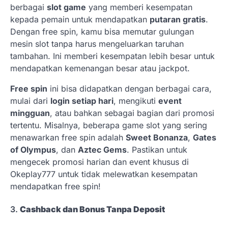
berbagai
slot game
yang memberi kesempatan
kepada pemain untuk mendapatkan
putaran gratis
.
Dengan free spin, kamu bisa memutar gulungan
mesin slot tanpa harus mengeluarkan taruhan
tambahan. Ini memberi kesempatan lebih besar untuk
mendapatkan kemenangan besar atau jackpot.
Free spin
ini bisa didapatkan dengan berbagai cara,
mulai dari
login setiap hari
, mengikuti
event
mingguan
, atau bahkan sebagai bagian dari promosi
tertentu. Misalnya, beberapa game slot yang sering
menawarkan free spin adalah
Sweet Bonanza
,
Gates
of Olympus
, dan
Aztec Gems
. Pastikan untuk
mengecek promosi harian dan event khusus di
Okeplay777 untuk tidak melewatkan kesempatan
mendapatkan free spin!
3.
Cashback dan Bonus Tanpa Deposit