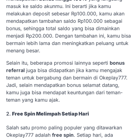
masuk ke saldo akunmu. Ini berarti jika kamu
melakukan deposit sebesar Rp100.000, kamu akan
mendapatkan tambahan saldo Rp100.000 sebagai
bonus, sehingga total saldo yang bisa dimainkan
menjadi Rp200.000. Dengan tambahan ini, kamu bisa
bermain lebih lama dan meningkatkan peluang untuk
menang besar.
Selain itu, beberapa promosi lainnya seperti
bonus
referral
juga bisa didapatkan jika kamu mengajak
teman untuk bergabung dan bermain di Okeplay777.
Jadi, selain mendapatkan bonus selamat datang,
kamu juga bisa mendapat keuntungan dari teman-
teman yang kamu ajak.
2.
Free Spin Melimpah Setiap Hari
Salah satu promo paling populer yang ditawarkan
Okeplay777 adalah
free spin
. Setiap hari, ada