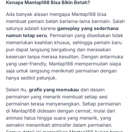
Kenapa Mantap168 Bisa Bikin Betah?
Ada banyak alasan mengapa Mantap168 bisa
membuat pemain betah berlama-lama bermain. Salah
satunya adalah karena
gameplay yang sederhana
namun tetap seru
. Permainan yang disediakan tidak
memerlukan keahlian khusus, sehingga pemain baru
pun dapat langsung bergabung dan merasakan
keseruan tanpa merasa kesulitan. Dengan antarmuka
yang user-friendly, Mantap168 mempermudah siapa
saja untuk langsung menikmati permainan dengan
hanya sedikit petunjuk.
Selain itu,
grafis yang memukau
dan desain
permainan yang menarik membuat setiap sesi
permainan terasa menyenangkan. Setiap permainan
di Mantap168 didesain dengan cermat, mulai dari
animasi halus hingga suara yang menarik, yang
semakin menambah atmosfer dalam permainan.
Semua detail ini menjadikan Mantap168 bukan hanya