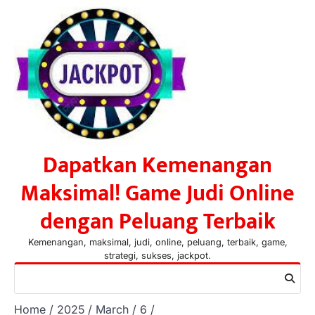
Skip
to
content
Dapatkan Kemenangan
Maksimal! Game Judi Online
dengan Peluang Terbaik
Kemenangan, maksimal, judi, online, peluang, terbaik, game,
strategi, sukses, jackpot.
Home
2025
March
6