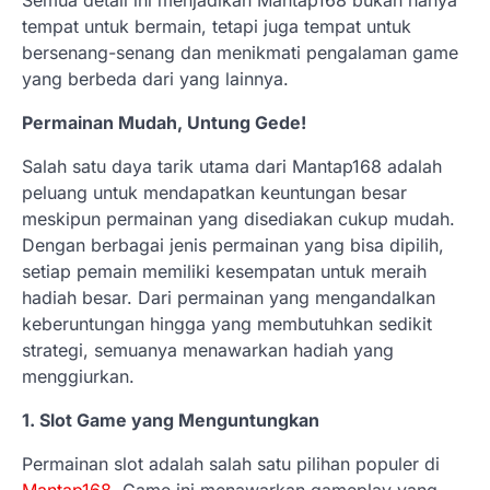
tempat untuk bermain, tetapi juga tempat untuk
bersenang-senang dan menikmati pengalaman game
yang berbeda dari yang lainnya.
Permainan Mudah, Untung Gede!
Salah satu daya tarik utama dari Mantap168 adalah
peluang untuk mendapatkan keuntungan besar
meskipun permainan yang disediakan cukup mudah.
Dengan berbagai jenis permainan yang bisa dipilih,
setiap pemain memiliki kesempatan untuk meraih
hadiah besar. Dari permainan yang mengandalkan
keberuntungan hingga yang membutuhkan sedikit
strategi, semuanya menawarkan hadiah yang
menggiurkan.
1. Slot Game yang Menguntungkan
Permainan slot adalah salah satu pilihan populer di
Mantap168
. Game ini menawarkan gameplay yang