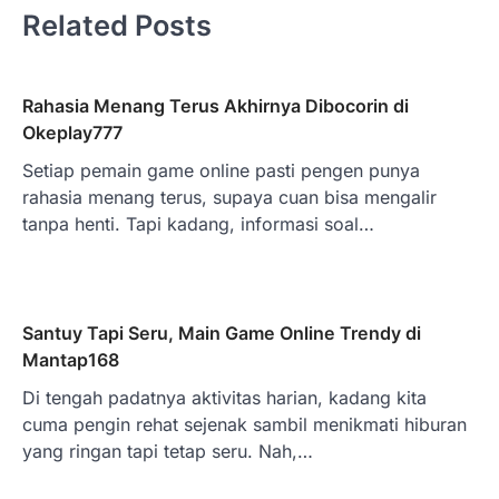
Related Posts
Rahasia Menang Terus Akhirnya Dibocorin di
Okeplay777
Setiap pemain game online pasti pengen punya
rahasia menang terus, supaya cuan bisa mengalir
tanpa henti. Tapi kadang, informasi soal…
Santuy Tapi Seru, Main Game Online Trendy di
Mantap168
Di tengah padatnya aktivitas harian, kadang kita
cuma pengin rehat sejenak sambil menikmati hiburan
yang ringan tapi tetap seru. Nah,…