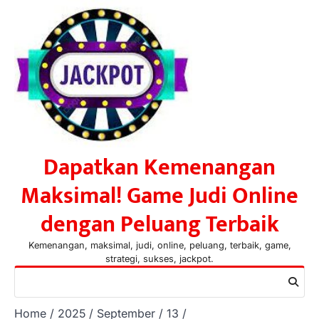
Skip
to
content
Dapatkan Kemenangan
Maksimal! Game Judi Online
dengan Peluang Terbaik
Kemenangan, maksimal, judi, online, peluang, terbaik, game,
strategi, sukses, jackpot.
Home
2025
September
13