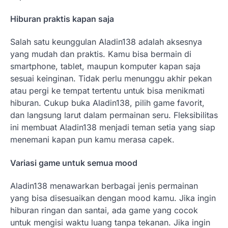
Hiburan praktis kapan saja
Salah satu keunggulan Aladin138 adalah aksesnya
yang mudah dan praktis. Kamu bisa bermain di
smartphone, tablet, maupun komputer kapan saja
sesuai keinginan. Tidak perlu menunggu akhir pekan
atau pergi ke tempat tertentu untuk bisa menikmati
hiburan. Cukup buka Aladin138, pilih game favorit,
dan langsung larut dalam permainan seru. Fleksibilitas
ini membuat Aladin138 menjadi teman setia yang siap
menemani kapan pun kamu merasa capek.
Variasi game untuk semua mood
Aladin138 menawarkan berbagai jenis permainan
yang bisa disesuaikan dengan mood kamu. Jika ingin
hiburan ringan dan santai, ada game yang cocok
untuk mengisi waktu luang tanpa tekanan. Jika ingin