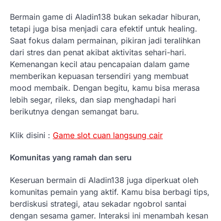
Bermain game di Aladin138 bukan sekadar hiburan,
tetapi juga bisa menjadi cara efektif untuk healing.
Saat fokus dalam permainan, pikiran jadi teralihkan
dari stres dan penat akibat aktivitas sehari-hari.
Kemenangan kecil atau pencapaian dalam game
memberikan kepuasan tersendiri yang membuat
mood membaik. Dengan begitu, kamu bisa merasa
lebih segar, rileks, dan siap menghadapi hari
berikutnya dengan semangat baru.
Klik disini :
Game slot cuan langsung cair
Komunitas yang ramah dan seru
Keseruan bermain di Aladin138 juga diperkuat oleh
komunitas pemain yang aktif. Kamu bisa berbagi tips,
berdiskusi strategi, atau sekadar ngobrol santai
dengan sesama gamer. Interaksi ini menambah kesan