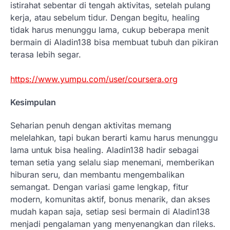
istirahat sebentar di tengah aktivitas, setelah pulang
kerja, atau sebelum tidur. Dengan begitu, healing
tidak harus menunggu lama, cukup beberapa menit
bermain di Aladin138 bisa membuat tubuh dan pikiran
terasa lebih segar.
https://www.yumpu.com/user/coursera.org
Kesimpulan
Seharian penuh dengan aktivitas memang
melelahkan, tapi bukan berarti kamu harus menunggu
lama untuk bisa healing. Aladin138 hadir sebagai
teman setia yang selalu siap menemani, memberikan
hiburan seru, dan membantu mengembalikan
semangat. Dengan variasi game lengkap, fitur
modern, komunitas aktif, bonus menarik, dan akses
mudah kapan saja, setiap sesi bermain di Aladin138
menjadi pengalaman yang menyenangkan dan rileks.