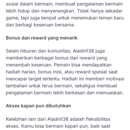
sosial dalam bermain, membuat pengalaman bermain
lebih hidup dan menyenangkan. Tidak hanya sekadar
game, tapi juga tempat untuk menemukan teman baru
dan berbagi keseruan bersama.
Bonus dan reward yang menarik
Selain hiburan dan komunitas, Aladin138 juga
memberikan berbagai bonus dan reward yang
menambah keseruan. Pemain bisa mendapatkan
hadiah harian, bonus misi, atau reward spesial saat
mencapai target tertentu. Hadiah ini memberi motivasi
tambahan untuk terus bermain, sekaligus membuat
pengalaman bermain lebih berkesan dan memuaskan.
Akses kapan pun dibutuhkan
Kelebihan lain dari Aladin138 adalah fleksibilitas
akses. Kamu bisa bermain kapan pun, baik saat