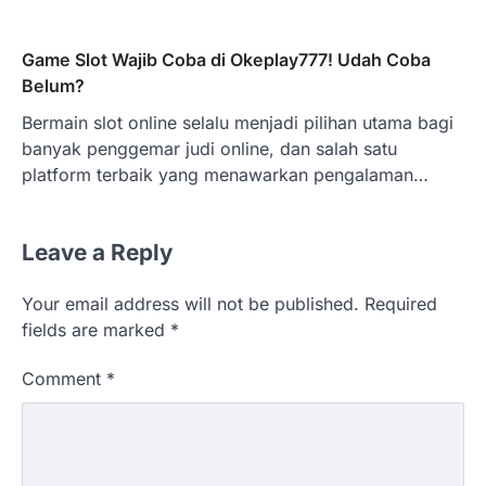
Game Slot Wajib Coba di Okeplay777! Udah Coba
Belum?
Bermain slot online selalu menjadi pilihan utama bagi
banyak penggemar judi online, dan salah satu
platform terbaik yang menawarkan pengalaman…
Leave a Reply
Your email address will not be published.
Required
fields are marked
*
Comment
*