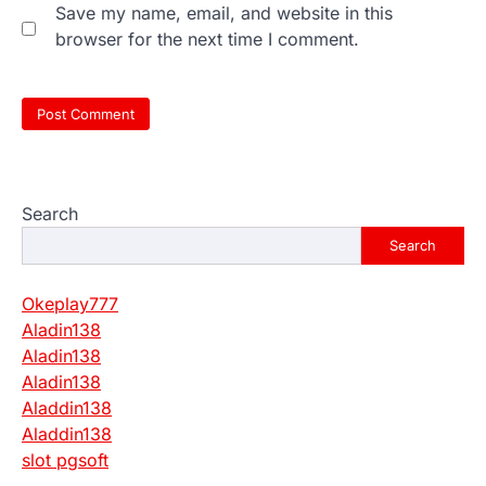
Save my name, email, and website in this
browser for the next time I comment.
Search
Search
Okeplay777
Aladin138
Aladin138
Aladin138
Aladdin138
Aladdin138
slot pgsoft