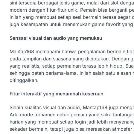
sini tersedia berbagai jenis game, mulai dari slot den
modern dengan fitur-fitur unik. Pemain bisa berganti p
inilah yang membuat setiap sesi bermain terasa segar
juga kesempatan untuk menemukan game favorit yang b
Sensasi visual dan audio yang memukau
Mantap168 memahami bahwa pengalaman bermain tidak 
pada tampilan dan suasana yang diciptakan. Dengan gra
yang realistis, setiap permainan terasa lebih hidup. S
sehingga betah berlama-lama. Inilah salah satu alasan
ditinggalkan.
Fitur interaktif yang menambah keseruan
Selain kualitas visual dan audio, Mantap168 juga mengh
Ada mode turnamen untuk pemain yang suka tantangan
harian yang membuat setiap login jadi lebih menyenan
sekadar bermain, tetapi juga bisa merasakan atmosf