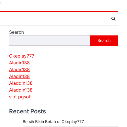
,
Search
Search
Okeplay777
Aladin138
Aladin138
Aladin138
Aladdin138
Aladdin138
slot pgsoft
Recent Posts
Bersih Bikin Betah di Okeplay777