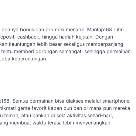
ah adanya bonus dan promosi menarik. Mantap168 rutin
eposit, cashback, hingga hadiah kejutan. Dengan
an keuntungan lebih besar sekaligus memperpanjang
 tentu memberi dorongan semangat, sehingga permainan
ncoba keberuntungan.
ap168. Semua permainan bisa diakses melalui smartphone,
enikmati game favorit kapan pun dan di mana pun mereka
teman, atau bahkan di sela aktivitas sehari-hari,
s yang membuat waktu terasa lebih menyenangkan.