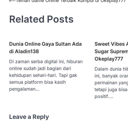
Post
⟵
Teman Game Online Terbaik Kumpul di Okeplay777
navigation
Related Posts
Dunia Online Gaya Sultan Ada
Sweet Vibes 
di Aladin138
Sugar Suprem
Okeplay777
Di zaman serba digital ini, hiburan
online sudah jadi bagian dari
Dalam dunia hib
kehidupan sehari-hari. Tapi gak
ini, banyak or
semua platform bisa kasih
permainan yang
pengalaman…
tetapi juga bis
positif.…
Leave a Reply