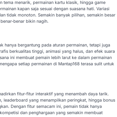
gan tema menarik, permainan kartu klasik, hingga game
ermainan kapan saja sesuai dengan suasana hati. Variasi
 dan tidak monoton. Semakin banyak pilihan, semakin besar
enar-benar bikin nagih.
hanya bergantung pada aturan permainan, tetapi juga
fis berkualitas tinggi, animasi yang halus, dan efek suara
uasana ini membuat pemain lebih larut ke dalam permainan
 mengapa setiap permainan di Mantap168 terasa sulit untuk
adirkan fitur-fitur interaktif yang menambah daya tarik.
, leaderboard yang menampilkan peringkat, hingga bonus
gkan. Dengan fitur semacam ini, pemain tidak hanya
er kompetisi dan penghargaan yang semakin membuat