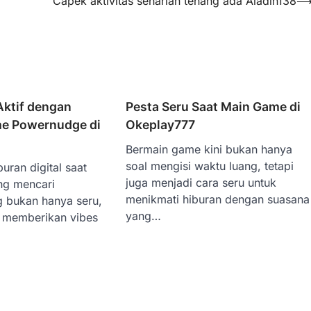
Capek aktivitas seharian tenang ada Aladin138
Aktif dengan
Pesta Seru Saat Main Game di
e Powernudge di
Okeplay777
Bermain game kini bukan hanya
soal mengisi waktu luang, tetapi
uran digital saat
juga menjadi cara seru untuk
ang mencari
menikmati hiburan dengan suasana
 bukan hanya seru,
yang…
a memberikan vibes