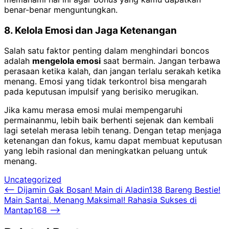
benar-benar menguntungkan.
8. Kelola Emosi dan Jaga Ketenangan
Salah satu faktor penting dalam menghindari boncos
adalah
mengelola emosi
saat bermain. Jangan terbawa
perasaan ketika kalah, dan jangan terlalu serakah ketika
menang. Emosi yang tidak terkontrol bisa mengarah
pada keputusan impulsif yang berisiko merugikan.
Jika kamu merasa emosi mulai mempengaruhi
permainanmu, lebih baik berhenti sejenak dan kembali
lagi setelah merasa lebih tenang. Dengan tetap menjaga
ketenangan dan fokus, kamu dapat membuat keputusan
yang lebih rasional dan meningkatkan peluang untuk
menang.
Uncategorized
Post
⟵
Dijamin Gak Bosan! Main di Aladin138 Bareng Bestie!
Main Santai, Menang Maksimal! Rahasia Sukses di
navigation
Mantap168
⟶