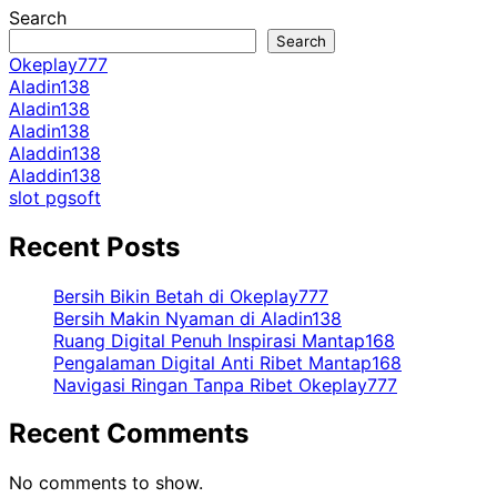
Search
Search
Okeplay777
Aladin138
Aladin138
Aladin138
Aladdin138
Aladdin138
slot pgsoft
Recent Posts
Bersih Bikin Betah di Okeplay777
Bersih Makin Nyaman di Aladin138
Ruang Digital Penuh Inspirasi Mantap168
Pengalaman Digital Anti Ribet Mantap168
Navigasi Ringan Tanpa Ribet Okeplay777
Recent Comments
No comments to show.