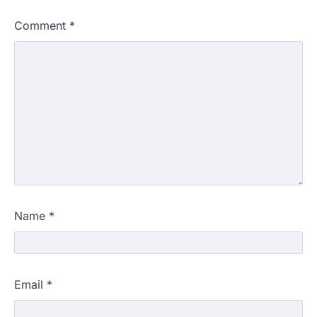
Comment
*
Name
*
Email
*