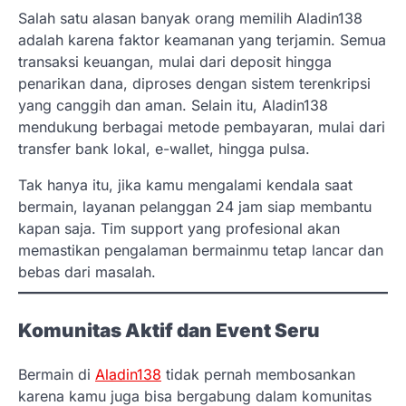
Salah satu alasan banyak orang memilih Aladin138
adalah karena faktor keamanan yang terjamin. Semua
transaksi keuangan, mulai dari deposit hingga
penarikan dana, diproses dengan sistem terenkripsi
yang canggih dan aman. Selain itu, Aladin138
mendukung berbagai metode pembayaran, mulai dari
transfer bank lokal, e-wallet, hingga pulsa.
Tak hanya itu, jika kamu mengalami kendala saat
bermain, layanan pelanggan 24 jam siap membantu
kapan saja. Tim support yang profesional akan
memastikan pengalaman bermainmu tetap lancar dan
bebas dari masalah.
Komunitas Aktif dan Event Seru
Bermain di
Aladin138
tidak pernah membosankan
karena kamu juga bisa bergabung dalam komunitas