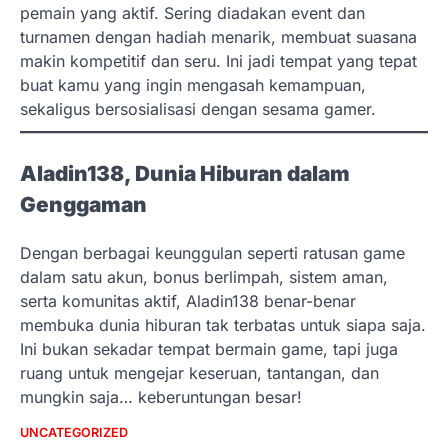
pemain yang aktif. Sering diadakan event dan
turnamen dengan hadiah menarik, membuat suasana
makin kompetitif dan seru. Ini jadi tempat yang tepat
buat kamu yang ingin mengasah kemampuan,
sekaligus bersosialisasi dengan sesama gamer.
Aladin138, Dunia Hiburan dalam
Genggaman
Dengan berbagai keunggulan seperti ratusan game
dalam satu akun, bonus berlimpah, sistem aman,
serta komunitas aktif, Aladin138 benar-benar
membuka dunia hiburan tak terbatas untuk siapa saja.
Ini bukan sekadar tempat bermain game, tapi juga
ruang untuk mengejar keseruan, tantangan, dan
mungkin saja… keberuntungan besar!
UNCATEGORIZED