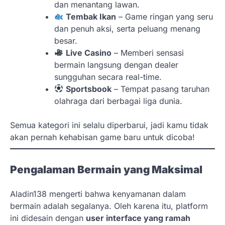
dan menantang lawan.
Tembak Ikan
– Game ringan yang seru
dan penuh aksi, serta peluang menang
besar.
Live Casino
– Memberi sensasi
bermain langsung dengan dealer
sungguhan secara real-time.
Sportsbook
– Tempat pasang taruhan
olahraga dari berbagai liga dunia.
Semua kategori ini selalu diperbarui, jadi kamu tidak
akan pernah kehabisan game baru untuk dicoba!
Pengalaman Bermain yang Maksimal
Aladin138 mengerti bahwa kenyamanan dalam
bermain adalah segalanya. Oleh karena itu, platform
ini didesain dengan
user interface yang ramah