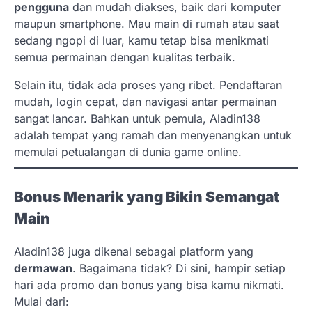
pengguna
dan mudah diakses, baik dari komputer
maupun smartphone. Mau main di rumah atau saat
sedang ngopi di luar, kamu tetap bisa menikmati
semua permainan dengan kualitas terbaik.
Selain itu, tidak ada proses yang ribet. Pendaftaran
mudah, login cepat, dan navigasi antar permainan
sangat lancar. Bahkan untuk pemula, Aladin138
adalah tempat yang ramah dan menyenangkan untuk
memulai petualangan di dunia game online.
Bonus Menarik yang Bikin Semangat
Main
Aladin138 juga dikenal sebagai platform yang
dermawan
. Bagaimana tidak? Di sini, hampir setiap
hari ada promo dan bonus yang bisa kamu nikmati.
Mulai dari: