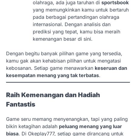
olahraga, ada juga taruhan di
sportsbook
yang memungkinkan kamu untuk bertaruh
pada berbagai pertandingan olahraga
internasional. Dengan analisis dan
prediksi yang tepat, kamu bisa meraih
kemenangan besar di sini.
Dengan begitu banyak pilihan game yang tersedia,
kamu gak akan kehabisan pilihan untuk mengatasi
kebosanan. Setiap game menawarkan
keseruan dan
kesempatan menang yang tak terbatas
.
Raih Kemenangan dan Hadiah
Fantastis
Game seru memang menyenangkan, tapi yang paling
bikin ketagihan adalah
peluang menang yang luar
biasa
. Di Okeplay777, setiap game dirancang untuk