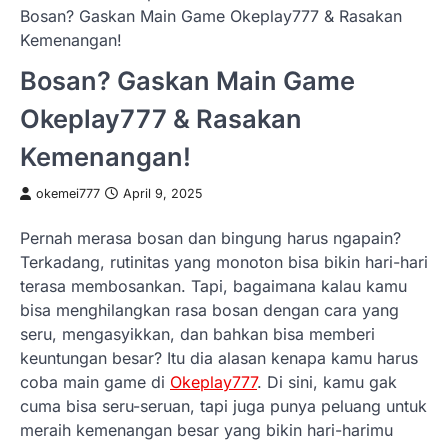
Bosan? Gaskan Main Game Okeplay777 & Rasakan
Kemenangan!
Bosan? Gaskan Main Game
Okeplay777 & Rasakan
Kemenangan!
okemei777
April 9, 2025
Pernah merasa bosan dan bingung harus ngapain?
Terkadang, rutinitas yang monoton bisa bikin hari-hari
terasa membosankan. Tapi, bagaimana kalau kamu
bisa menghilangkan rasa bosan dengan cara yang
seru, mengasyikkan, dan bahkan bisa memberi
keuntungan besar? Itu dia alasan kenapa kamu harus
coba main game di
Okeplay777
. Di sini, kamu gak
cuma bisa seru-seruan, tapi juga punya peluang untuk
meraih kemenangan besar yang bikin hari-harimu