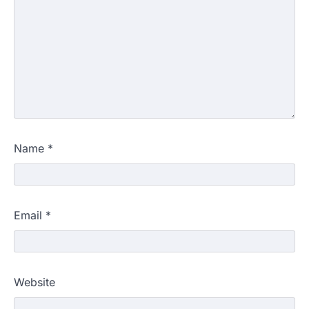
Name
*
Email
*
Website