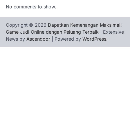
No comments to show.
Copyright © 2026
Dapatkan Kemenangan Maksimal!
Game Judi Online dengan Peluang Terbaik
| Extensive
News by
Ascendoor
| Powered by
WordPress
.