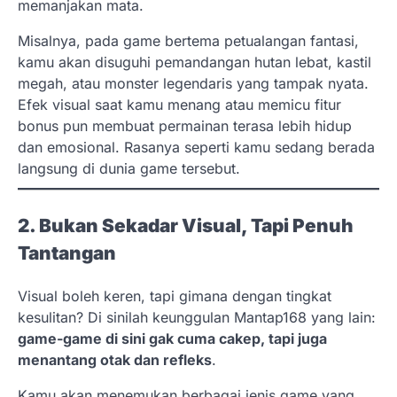
memanjakan mata.
Misalnya, pada game bertema petualangan fantasi,
kamu akan disuguhi pemandangan hutan lebat, kastil
megah, atau monster legendaris yang tampak nyata.
Efek visual saat kamu menang atau memicu fitur
bonus pun membuat permainan terasa lebih hidup
dan emosional. Rasanya seperti kamu sedang berada
langsung di dunia game tersebut.
2. Bukan Sekadar Visual, Tapi Penuh
Tantangan
Visual boleh keren, tapi gimana dengan tingkat
kesulitan? Di sinilah keunggulan Mantap168 yang lain:
game-game di sini gak cuma cakep, tapi juga
menantang otak dan refleks
.
Kamu akan menemukan berbagai jenis game yang