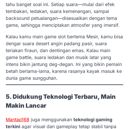
tahu banget soal ini. Setiap suara—mulai dari efek
tembakan, ledakan, suara kemenangan, sampai
backsound petualangan—disesuaikan dengan tema
game, sehingga menciptakan atmosfer yang imersif.
Kalau kamu main game slot bertema Mesir, kamu bisa
dengar suara desert angin padang pasir, suara
teriakan firaun, dan dentingan emas. Kalau main
game battle, suara ledakan dan musik latar yang
intens bikin jantung deg-degan. Ini yang bikin pemain
betah berlama-lama, karena rasanya kayak masuk ke
dunia game sungguhan.
5. Didukung Teknologi Terbaru, Main
Makin Lancar
Mantap168
juga menggunakan
teknologi gaming
terkini
agar visual dan gameplay tetap stabil tanpa