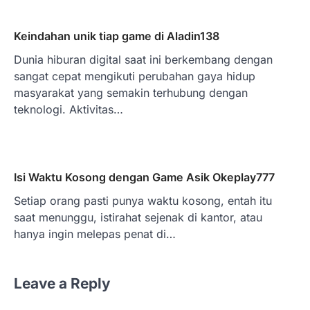
Keindahan unik tiap game di Aladin138
Dunia hiburan digital saat ini berkembang dengan
sangat cepat mengikuti perubahan gaya hidup
masyarakat yang semakin terhubung dengan
teknologi. Aktivitas…
Isi Waktu Kosong dengan Game Asik Okeplay777
Setiap orang pasti punya waktu kosong, entah itu
saat menunggu, istirahat sejenak di kantor, atau
hanya ingin melepas penat di…
Leave a Reply