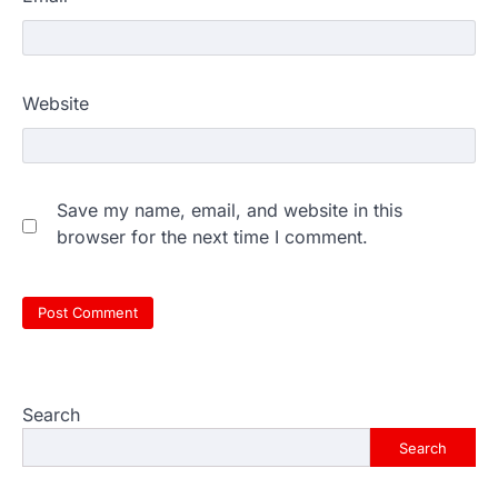
Website
Save my name, email, and website in this
browser for the next time I comment.
Search
Search