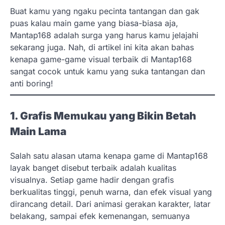
Buat kamu yang ngaku pecinta tantangan dan gak
puas kalau main game yang biasa-biasa aja,
Mantap168 adalah surga yang harus kamu jelajahi
sekarang juga. Nah, di artikel ini kita akan bahas
kenapa game-game visual terbaik di Mantap168
sangat cocok untuk kamu yang suka tantangan dan
anti boring!
1. Grafis Memukau yang Bikin Betah
Main Lama
Salah satu alasan utama kenapa game di Mantap168
layak banget disebut terbaik adalah kualitas
visualnya. Setiap game hadir dengan grafis
berkualitas tinggi, penuh warna, dan efek visual yang
dirancang detail. Dari animasi gerakan karakter, latar
belakang, sampai efek kemenangan, semuanya