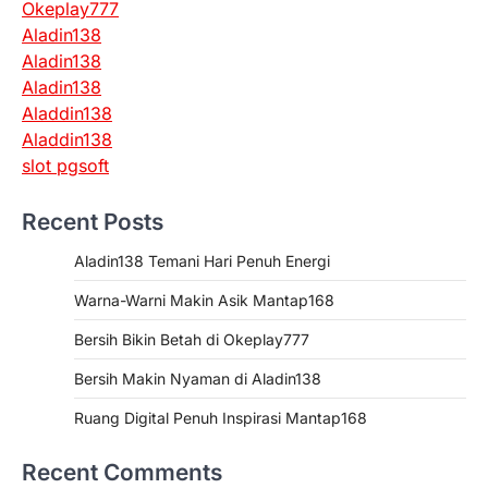
Okeplay777
Aladin138
Aladin138
Aladin138
Aladdin138
Aladdin138
slot pgsoft
Recent Posts
Aladin138 Temani Hari Penuh Energi
Warna-Warni Makin Asik Mantap168
Bersih Bikin Betah di Okeplay777
Bersih Makin Nyaman di Aladin138
Ruang Digital Penuh Inspirasi Mantap168
Recent Comments