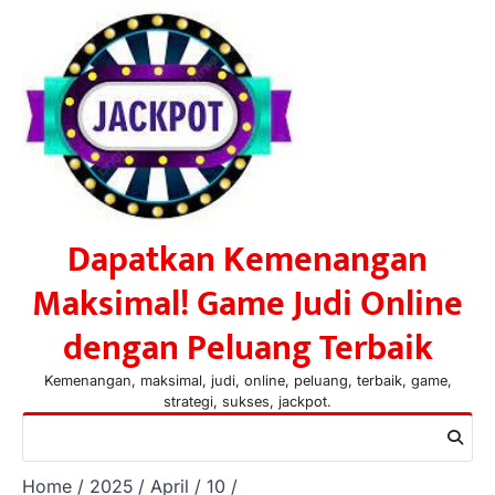
Skip
to
content
Dapatkan Kemenangan
Maksimal! Game Judi Online
dengan Peluang Terbaik
Kemenangan, maksimal, judi, online, peluang, terbaik, game,
strategi, sukses, jackpot.
Home
2025
April
10