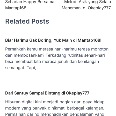
Seharian Happy Bersama
Melodi Asik yang Selalu
navigation
Mantap168
Menemani di Okeplay777
Related Posts
Biar Harimu Gak Boring, Yuk Main di Mantap168!
Pernahkah kamu merasa hari-harimu terasa monoton
dan membosankan? Terkadang rutinitas sehari-hari
bisa membuat kita merasa jenuh dan kehilangan
semangat. Tapi,…
Dari Santuy Sampai Bintang di Okeplay777
Hiburan digital kini menjadi bagian dari gaya hidup
modern yang banyak dinikmati berbagai kalangan.
Permainan daring menghadirkan pengalaman yang