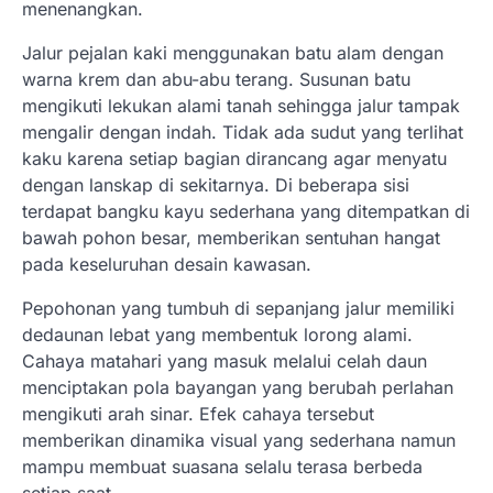
menenangkan.
Jalur pejalan kaki menggunakan batu alam dengan
warna krem dan abu-abu terang. Susunan batu
mengikuti lekukan alami tanah sehingga jalur tampak
mengalir dengan indah. Tidak ada sudut yang terlihat
kaku karena setiap bagian dirancang agar menyatu
dengan lanskap di sekitarnya. Di beberapa sisi
terdapat bangku kayu sederhana yang ditempatkan di
bawah pohon besar, memberikan sentuhan hangat
pada keseluruhan desain kawasan.
Pepohonan yang tumbuh di sepanjang jalur memiliki
dedaunan lebat yang membentuk lorong alami.
Cahaya matahari yang masuk melalui celah daun
menciptakan pola bayangan yang berubah perlahan
mengikuti arah sinar. Efek cahaya tersebut
memberikan dinamika visual yang sederhana namun
mampu membuat suasana selalu terasa berbeda
setiap saat.