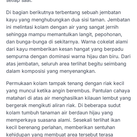
Di bagian berikutnya terbentang sebuah jembatan
kayu yang menghubungkan dua sisi taman. Jembatan
ini melintasi kolam dengan air yang sangat jernih
sehingga mampu memantulkan langit, pepohonan,
dan bunga-bunga di sekitarnya. Warna cokelat alami
dari kayu memberikan kesan hangat yang berpadu
sempurna dengan dominasi warna hijau dan biru. Dari
atas jembatan, seluruh area terlihat begitu seimbang
dalam komposisi yang menyenangkan.
Permukaan kolam tampak tenang dengan riak kecil
yang muncul ketika angin berembus. Pantulan cahaya
matahari di atas air menghasilkan kilauan lembut yang
bergerak mengikuti aliran riak. Di beberapa sudut
kolam tumbuh tanaman air berdaun hijau yang
memperkaya suasana alami. Sesekali terlihat ikan
kecil berenang perlahan, memberikan sentuhan
kehidupan yang membuat area tersebut terasa