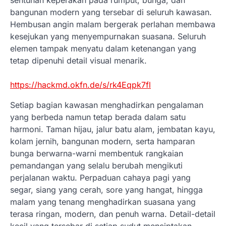
bangunan modern yang tersebar di seluruh kawasan.
Hembusan angin malam bergerak perlahan membawa
kesejukan yang menyempurnakan suasana. Seluruh
elemen tampak menyatu dalam ketenangan yang
tetap dipenuhi detail visual menarik.
https://hackmd.okfn.de/s/rk4Eqpk7fl
Setiap bagian kawasan menghadirkan pengalaman
yang berbeda namun tetap berada dalam satu
harmoni. Taman hijau, jalur batu alam, jembatan kayu,
kolam jernih, bangunan modern, serta hamparan
bunga berwarna-warni membentuk rangkaian
pemandangan yang selalu berubah mengikuti
perjalanan waktu. Perpaduan cahaya pagi yang
segar, siang yang cerah, sore yang hangat, hingga
malam yang tenang menghadirkan suasana yang
terasa ringan, modern, dan penuh warna. Detail-detail
kecil yang tersebar di setiap sudut menciptakan