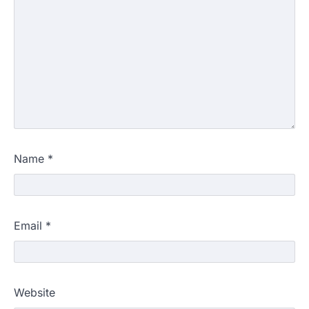
Name
*
Email
*
Website