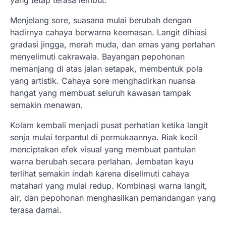
Menjelang sore, suasana mulai berubah dengan
hadirnya cahaya berwarna keemasan. Langit dihiasi
gradasi jingga, merah muda, dan emas yang perlahan
menyelimuti cakrawala. Bayangan pepohonan
memanjang di atas jalan setapak, membentuk pola
yang artistik. Cahaya sore menghadirkan nuansa
hangat yang membuat seluruh kawasan tampak
semakin menawan.
Kolam kembali menjadi pusat perhatian ketika langit
senja mulai terpantul di permukaannya. Riak kecil
menciptakan efek visual yang membuat pantulan
warna berubah secara perlahan. Jembatan kayu
terlihat semakin indah karena diselimuti cahaya
matahari yang mulai redup. Kombinasi warna langit,
air, dan pepohonan menghasilkan pemandangan yang
terasa damai.