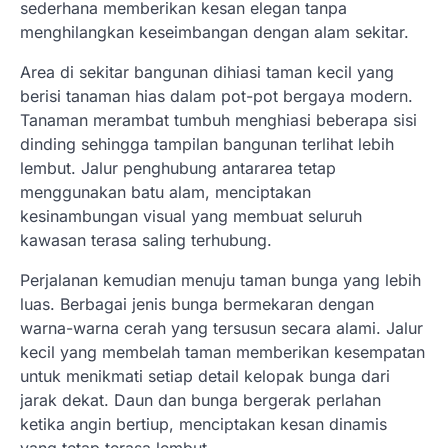
sederhana memberikan kesan elegan tanpa
menghilangkan keseimbangan dengan alam sekitar.
Area di sekitar bangunan dihiasi taman kecil yang
berisi tanaman hias dalam pot-pot bergaya modern.
Tanaman merambat tumbuh menghiasi beberapa sisi
dinding sehingga tampilan bangunan terlihat lebih
lembut. Jalur penghubung antararea tetap
menggunakan batu alam, menciptakan
kesinambungan visual yang membuat seluruh
kawasan terasa saling terhubung.
Perjalanan kemudian menuju taman bunga yang lebih
luas. Berbagai jenis bunga bermekaran dengan
warna-warna cerah yang tersusun secara alami. Jalur
kecil yang membelah taman memberikan kesempatan
untuk menikmati setiap detail kelopak bunga dari
jarak dekat. Daun dan bunga bergerak perlahan
ketika angin bertiup, menciptakan kesan dinamis
yang tetap terasa lembut.