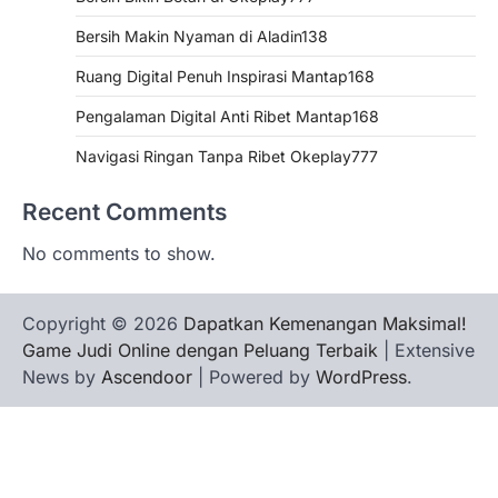
Bersih Makin Nyaman di Aladin138
Ruang Digital Penuh Inspirasi Mantap168
Pengalaman Digital Anti Ribet Mantap168
Navigasi Ringan Tanpa Ribet Okeplay777
Recent Comments
No comments to show.
Copyright © 2026
Dapatkan Kemenangan Maksimal!
Game Judi Online dengan Peluang Terbaik
| Extensive
News by
Ascendoor
| Powered by
WordPress
.