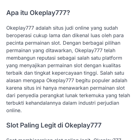
Apa itu Okeplay777?
Okeplay777 adalah situs judi online yang sudah
beroperasi cukup lama dan dikenal luas oleh para
pecinta permainan slot. Dengan berbagai pilihan
permainan yang ditawarkan, Okeplay777 telah
membangun reputasi sebagai salah satu platform
yang menyajikan permainan slot dengan kualitas
terbaik dan tingkat kepercayaan tinggi. Salah satu
alasan mengapa Okeplay777 begitu populer adalah
karena situs ini hanya menawarkan permainan slot
dari penyedia perangkat lunak terkemuka yang telah
terbukti kehandalannya dalam industri perjudian
online.
Slot Paling Legit di Okeplay777