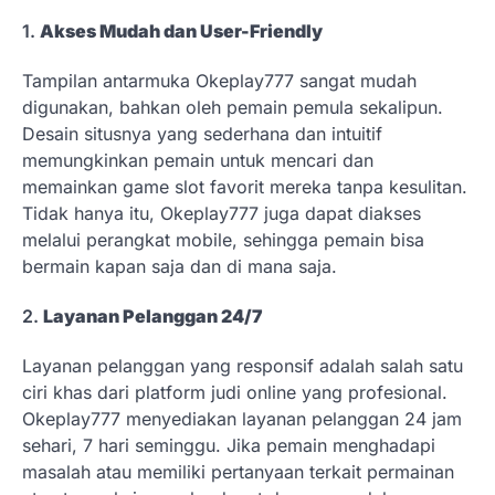
1.
Akses Mudah dan User-Friendly
Tampilan antarmuka Okeplay777 sangat mudah
digunakan, bahkan oleh pemain pemula sekalipun.
Desain situsnya yang sederhana dan intuitif
memungkinkan pemain untuk mencari dan
memainkan game slot favorit mereka tanpa kesulitan.
Tidak hanya itu, Okeplay777 juga dapat diakses
melalui perangkat mobile, sehingga pemain bisa
bermain kapan saja dan di mana saja.
2.
Layanan Pelanggan 24/7
Layanan pelanggan yang responsif adalah salah satu
ciri khas dari platform judi online yang profesional.
Okeplay777 menyediakan layanan pelanggan 24 jam
sehari, 7 hari seminggu. Jika pemain menghadapi
masalah atau memiliki pertanyaan terkait permainan