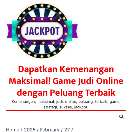
Skip
to
content
Dapatkan Kemenangan
Maksimal! Game Judi Online
dengan Peluang Terbaik
Kemenangan, maksimal, judi, online, peluang, terbaik, game,
strategi, sukses, jackpot.
Home
2025
February
27