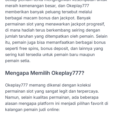
meraih kemenangan besar, dan Okeplay777
memberikan banyak peluang tersebut melalui
berbagai macam bonus dan jackpot. Banyak
permainan slot yang menawarkan jackpot progresif,
di mana hadiah terus berkembang seiring dengan
jumlah taruhan yang ditempatkan oleh pemain. Selain
itu, pemain juga bisa memanfaatkan berbagai bonus
seperti free spins, bonus deposit, dan lainnya yang
sering kali tersedia untuk pemain baru maupun
pemain setia.
Mengapa Memilih Okeplay777?
Okeplay777 memang dikenal dengan koleksi
permainan slot yang sangat legit dan terpercaya.
Namun, selain kualitas permainan, ada beberapa
alasan mengapa platform ini menjadi pilihan favorit di
kalangan pemain judi online: