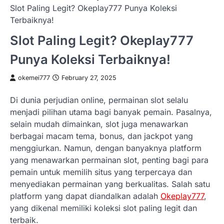
Slot Paling Legit? Okeplay777 Punya Koleksi
Terbaiknya!
Slot Paling Legit? Okeplay777
Punya Koleksi Terbaiknya!
okemei777
February 27, 2025
Di dunia perjudian online, permainan slot selalu
menjadi pilihan utama bagi banyak pemain. Pasalnya,
selain mudah dimainkan, slot juga menawarkan
berbagai macam tema, bonus, dan jackpot yang
menggiurkan. Namun, dengan banyaknya platform
yang menawarkan permainan slot, penting bagi para
pemain untuk memilih situs yang terpercaya dan
menyediakan permainan yang berkualitas. Salah satu
platform yang dapat diandalkan adalah
Okeplay777
,
yang dikenal memiliki koleksi slot paling legit dan
terbaik.