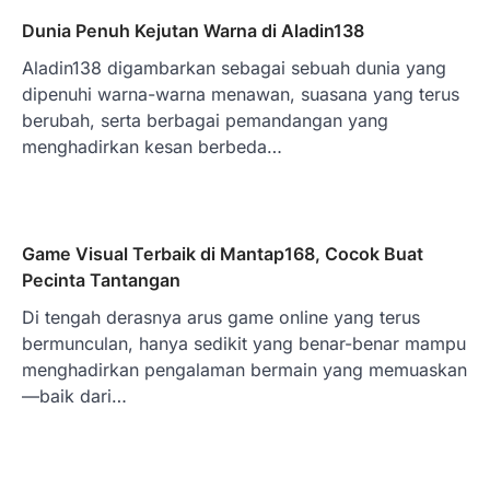
Dunia Penuh Kejutan Warna di Aladin138
Aladin138 digambarkan sebagai sebuah dunia yang
dipenuhi warna-warna menawan, suasana yang terus
berubah, serta berbagai pemandangan yang
menghadirkan kesan berbeda…
Game Visual Terbaik di Mantap168, Cocok Buat
Pecinta Tantangan
Di tengah derasnya arus game online yang terus
bermunculan, hanya sedikit yang benar-benar mampu
menghadirkan pengalaman bermain yang memuaskan
—baik dari…