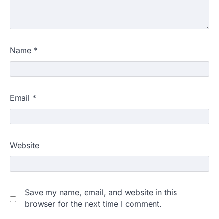
Name
*
Email
*
Website
Save my name, email, and website in this
browser for the next time I comment.