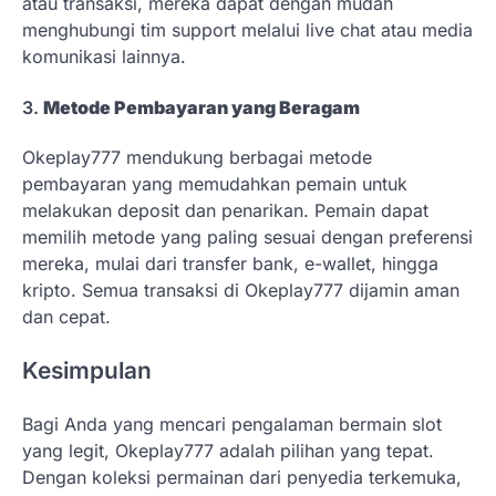
atau transaksi, mereka dapat dengan mudah
menghubungi tim support melalui live chat atau media
komunikasi lainnya.
3.
Metode Pembayaran yang Beragam
Okeplay777 mendukung berbagai metode
pembayaran yang memudahkan pemain untuk
melakukan deposit dan penarikan. Pemain dapat
memilih metode yang paling sesuai dengan preferensi
mereka, mulai dari transfer bank, e-wallet, hingga
kripto. Semua transaksi di Okeplay777 dijamin aman
dan cepat.
Kesimpulan
Bagi Anda yang mencari pengalaman bermain slot
yang legit, Okeplay777 adalah pilihan yang tepat.
Dengan koleksi permainan dari penyedia terkemuka,