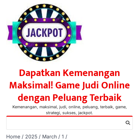
Skip
to
content
Dapatkan Kemenangan
Maksimal! Game Judi Online
dengan Peluang Terbaik
Kemenangan, maksimal, judi, online, peluang, terbaik, game,
strategi, sukses, jackpot.
Home
2025
March
1