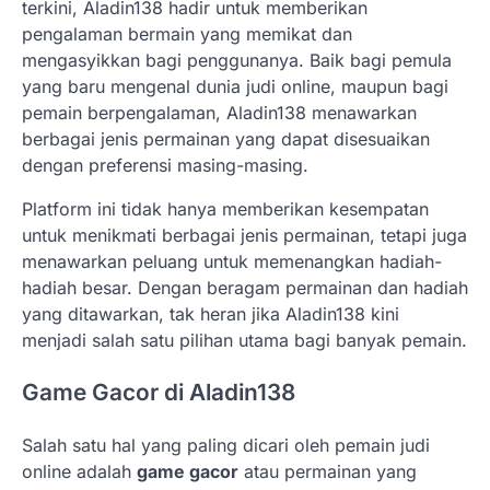
terkini, Aladin138 hadir untuk memberikan
pengalaman bermain yang memikat dan
mengasyikkan bagi penggunanya. Baik bagi pemula
yang baru mengenal dunia judi online, maupun bagi
pemain berpengalaman, Aladin138 menawarkan
berbagai jenis permainan yang dapat disesuaikan
dengan preferensi masing-masing.
Platform ini tidak hanya memberikan kesempatan
untuk menikmati berbagai jenis permainan, tetapi juga
menawarkan peluang untuk memenangkan hadiah-
hadiah besar. Dengan beragam permainan dan hadiah
yang ditawarkan, tak heran jika Aladin138 kini
menjadi salah satu pilihan utama bagi banyak pemain.
Game Gacor di Aladin138
Salah satu hal yang paling dicari oleh pemain judi
online adalah
game gacor
atau permainan yang