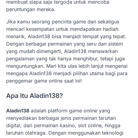
membuat siapa saja tergoda untuk mencoba
peruntungan mereka.
Jika kamu seorang pencinta game dan sekaligus
mencari kesempatan untuk mendapatkan hadiah
menarik, Aladin138 bisa menjadi tempat yang tepat.
Dengan berbagai permainan yang seru dan sistem
yang mudah dimengerti, Aladin138 menawarkan
pengalaman yang tak hanya menghibur, tetapi juga
menguntungkan. Mari kita ulas lebih lanjut mengenai
mengapa Aladin138 menjadi pilihan utama bagi para
penggemar game online saat ini!
Apa Itu Aladin138?
Aladin138
adalah platform game online yang
menyediakan berbagai jenis permainan taruhan
digital, dari permainan kasino, slot online, hingga
taruhan olahraga. Dengan menggunakan teknologi