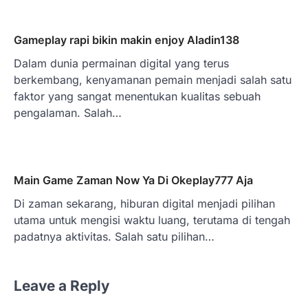
Gameplay rapi bikin makin enjoy Aladin138
Dalam dunia permainan digital yang terus
berkembang, kenyamanan pemain menjadi salah satu
faktor yang sangat menentukan kualitas sebuah
pengalaman. Salah…
Main Game Zaman Now Ya Di Okeplay777 Aja
Di zaman sekarang, hiburan digital menjadi pilihan
utama untuk mengisi waktu luang, terutama di tengah
padatnya aktivitas. Salah satu pilihan…
Leave a Reply