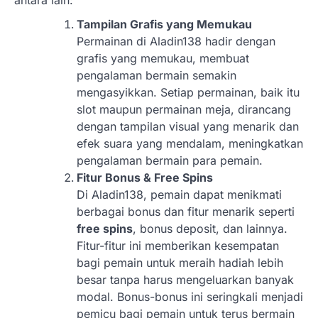
Tampilan Grafis yang Memukau
Permainan di Aladin138 hadir dengan
grafis yang memukau, membuat
pengalaman bermain semakin
mengasyikkan. Setiap permainan, baik itu
slot maupun permainan meja, dirancang
dengan tampilan visual yang menarik dan
efek suara yang mendalam, meningkatkan
pengalaman bermain para pemain.
Fitur Bonus & Free Spins
Di Aladin138, pemain dapat menikmati
berbagai bonus dan fitur menarik seperti
free spins
, bonus deposit, dan lainnya.
Fitur-fitur ini memberikan kesempatan
bagi pemain untuk meraih hadiah lebih
besar tanpa harus mengeluarkan banyak
modal. Bonus-bonus ini seringkali menjadi
pemicu bagi pemain untuk terus bermain