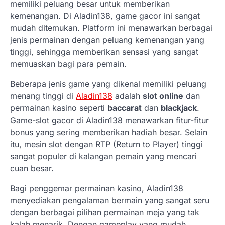
memiliki peluang besar untuk memberikan
kemenangan. Di Aladin138, game gacor ini sangat
mudah ditemukan. Platform ini menawarkan berbagai
jenis permainan dengan peluang kemenangan yang
tinggi, sehingga memberikan sensasi yang sangat
memuaskan bagi para pemain.
Beberapa jenis game yang dikenal memiliki peluang
menang tinggi di
Aladin138
adalah
slot online
dan
permainan kasino seperti
baccarat
dan
blackjack
.
Game-slot gacor di Aladin138 menawarkan fitur-fitur
bonus yang sering memberikan hadiah besar. Selain
itu, mesin slot dengan RTP (Return to Player) tinggi
sangat populer di kalangan pemain yang mencari
cuan besar.
Bagi penggemar permainan kasino, Aladin138
menyediakan pengalaman bermain yang sangat seru
dengan berbagai pilihan permainan meja yang tak
kalah menarik. Dengan gameplay yang mudah