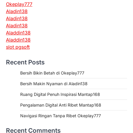
Okeplay777
Aladin138
Aladin138
Aladin138
Aladdin138
Aladdin138
slot pgsoft
Recent Posts
Bersih Bikin Betah di Okeplay777
Bersih Makin Nyaman di Aladin138
Ruang Digital Penuh Inspirasi Mantap168
Pengalaman Digital Anti Ribet Mantap168
Navigasi Ringan Tanpa Ribet Okeplay777
Recent Comments