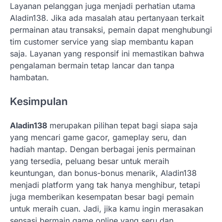
Layanan pelanggan juga menjadi perhatian utama
Aladin138. Jika ada masalah atau pertanyaan terkait
permainan atau transaksi, pemain dapat menghubungi
tim customer service yang siap membantu kapan
saja. Layanan yang responsif ini memastikan bahwa
pengalaman bermain tetap lancar dan tanpa
hambatan.
Kesimpulan
Aladin138
merupakan pilihan tepat bagi siapa saja
yang mencari game gacor, gameplay seru, dan
hadiah mantap. Dengan berbagai jenis permainan
yang tersedia, peluang besar untuk meraih
keuntungan, dan bonus-bonus menarik, Aladin138
menjadi platform yang tak hanya menghibur, tetapi
juga memberikan kesempatan besar bagi pemain
untuk meraih cuan. Jadi, jika kamu ingin merasakan
sensasi bermain game online yang seru dan