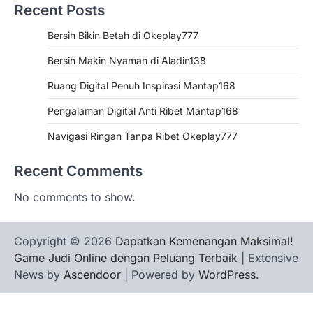
Recent Posts
Bersih Bikin Betah di Okeplay777
Bersih Makin Nyaman di Aladin138
Ruang Digital Penuh Inspirasi Mantap168
Pengalaman Digital Anti Ribet Mantap168
Navigasi Ringan Tanpa Ribet Okeplay777
Recent Comments
No comments to show.
Copyright © 2026
Dapatkan Kemenangan Maksimal!
Game Judi Online dengan Peluang Terbaik
| Extensive
News by
Ascendoor
| Powered by
WordPress
.