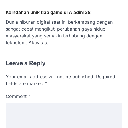
Keindahan unik tiap game di Aladin138
Dunia hiburan digital saat ini berkembang dengan
sangat cepat mengikuti perubahan gaya hidup
masyarakat yang semakin terhubung dengan
teknologi. Aktivitas…
Leave a Reply
Your email address will not be published.
Required
fields are marked
*
Comment
*