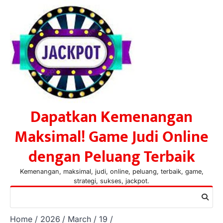
Skip
to
content
Dapatkan Kemenangan
Maksimal! Game Judi Online
dengan Peluang Terbaik
Kemenangan, maksimal, judi, online, peluang, terbaik, game,
strategi, sukses, jackpot.
Home
2026
March
19