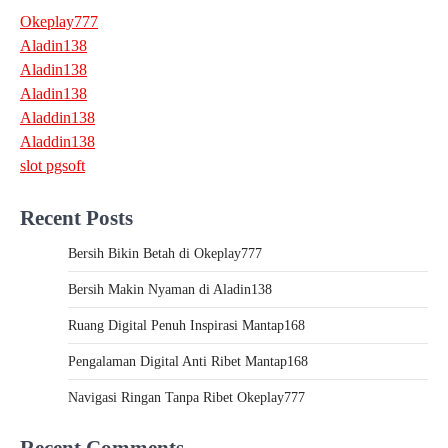
Okeplay777
Aladin138
Aladin138
Aladin138
Aladdin138
Aladdin138
slot pgsoft
Recent Posts
Bersih Bikin Betah di Okeplay777
Bersih Makin Nyaman di Aladin138
Ruang Digital Penuh Inspirasi Mantap168
Pengalaman Digital Anti Ribet Mantap168
Navigasi Ringan Tanpa Ribet Okeplay777
Recent Comments