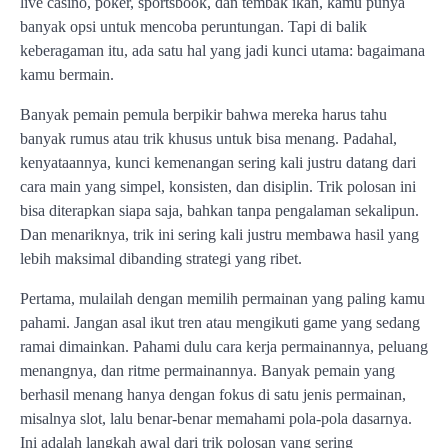
live casino, poker, sportsbook, dan tembak ikan, kamu punya
banyak opsi untuk mencoba peruntungan. Tapi di balik
keberagaman itu, ada satu hal yang jadi kunci utama: bagaimana
kamu bermain.
Banyak pemain pemula berpikir bahwa mereka harus tahu
banyak rumus atau trik khusus untuk bisa menang. Padahal,
kenyataannya, kunci kemenangan sering kali justru datang dari
cara main yang simpel, konsisten, dan disiplin. Trik polosan ini
bisa diterapkan siapa saja, bahkan tanpa pengalaman sekalipun.
Dan menariknya, trik ini sering kali justru membawa hasil yang
lebih maksimal dibanding strategi yang ribet.
Pertama, mulailah dengan memilih permainan yang paling kamu
pahami. Jangan asal ikut tren atau mengikuti game yang sedang
ramai dimainkan. Pahami dulu cara kerja permainannya, peluang
menangnya, dan ritme permainannya. Banyak pemain yang
berhasil menang hanya dengan fokus di satu jenis permainan,
misalnya slot, lalu benar-benar memahami pola-pola dasarnya.
Ini adalah langkah awal dari trik polosan yang sering