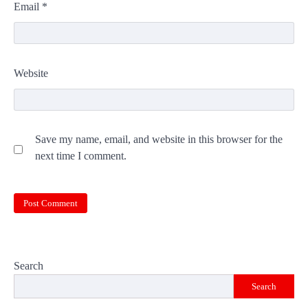
Email
*
Website
Save my name, email, and website in this browser for the
next time I comment.
Search
Search