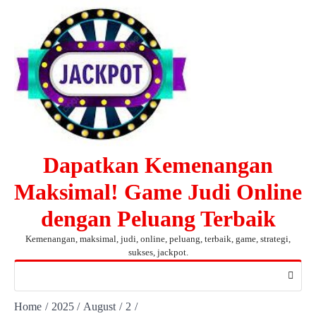
Skip
to
content
Dapatkan Kemenangan
Maksimal! Game Judi Online
dengan Peluang Terbaik
Kemenangan, maksimal, judi, online, peluang, terbaik, game, strategi,
sukses, jackpot.
Home
2025
August
2