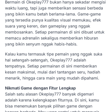
Bermain di Okeplay777 bukan hanya sekadar mengisi
waktu luang, tapi juga memberikan sensasi berbeda
yang bikin kamu betah berlama-lama. Game-game
yang tersedia punya kualitas visual memukau, efek
suara yang keren, dan gameplay yang nggak
membosankan. Setiap permainan di sini dibuat untuk
memacu adrenalin sekaligus memberikan hiburan
yang bikin senyum nggak habis-habis.
Kalau kamu termasuk tipe pemain yang nggak suka
hal setengah-setengah, Okeplay777 adalah
tempatnya. Setiap permainan di sini memberikan
kesan maksimal, mulai dari tantangan seru, hadiah
menarik, hingga cara main yang mudah dipahami.
Nikmati Game dengan Fitur Lengkap
Salah satu alasan Okeplay777 banyak digemari
adalah karena kelengkapan fiturnya. Di sini, kamu
bisa menemukan banyak pilihan game dengan
konsep berbeda. Mau yang santai untuk mengusir