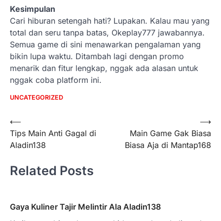
Kesimpulan
Cari hiburan setengah hati? Lupakan. Kalau mau yang
total dan seru tanpa batas, Okeplay777 jawabannya.
Semua game di sini menawarkan pengalaman yang
bikin lupa waktu. Ditambah lagi dengan promo
menarik dan fitur lengkap, nggak ada alasan untuk
nggak coba platform ini.
UNCATEGORIZED
Post
⟵
⟶
Tips Main Anti Gagal di
Main Game Gak Biasa
navigation
Aladin138
Biasa Aja di Mantap168
Related Posts
Gaya Kuliner Tajir Melintir Ala Aladin138