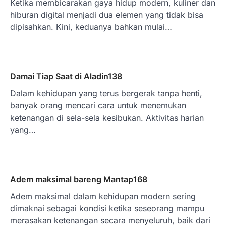
Ketika membicarakan gaya hidup modern, kuliner dan
hiburan digital menjadi dua elemen yang tidak bisa
dipisahkan. Kini, keduanya bahkan mulai…
Damai Tiap Saat di Aladin138
Dalam kehidupan yang terus bergerak tanpa henti,
banyak orang mencari cara untuk menemukan
ketenangan di sela-sela kesibukan. Aktivitas harian
yang…
Adem maksimal bareng Mantap168
Adem maksimal dalam kehidupan modern sering
dimaknai sebagai kondisi ketika seseorang mampu
merasakan ketenangan secara menyeluruh, baik dari