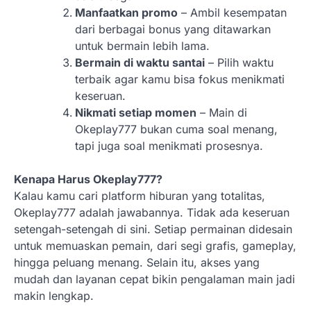
Manfaatkan promo
– Ambil kesempatan
dari berbagai bonus yang ditawarkan
untuk bermain lebih lama.
Bermain di waktu santai
– Pilih waktu
terbaik agar kamu bisa fokus menikmati
keseruan.
Nikmati setiap momen
– Main di
Okeplay777 bukan cuma soal menang,
tapi juga soal menikmati prosesnya.
Kenapa Harus Okeplay777?
Kalau kamu cari platform hiburan yang totalitas,
Okeplay777 adalah jawabannya. Tidak ada keseruan
setengah-setengah di sini. Setiap permainan didesain
untuk memuaskan pemain, dari segi grafis, gameplay,
hingga peluang menang. Selain itu, akses yang
mudah dan layanan cepat bikin pengalaman main jadi
makin lengkap.