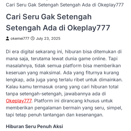
Cari Seru Gak Setengah Setengah Ada di Okeplay777
Cari Seru Gak Setengah
Setengah Ada di Okeplay777
okemei777
July 23, 2025
Di era digital sekarang ini, hiburan bisa ditemukan di
mana saja, terutama lewat dunia game online. Tapi
masalahnya, tidak semua platform bisa memberikan
keseruan yang maksimal. Ada yang fiturnya kurang
lengkap, ada juga yang terlalu ribet untuk dimainkan.
Kalau kamu termasuk orang yang cari hiburan total
tanpa setengah-setengah, jawabannya ada di
Okeplay777
. Platform ini dirancang khusus untuk
memberikan pengalaman bermain yang seru, simpel,
tapi tetap penuh tantangan dan kesenangan.
Hiburan Seru Penuh Aksi