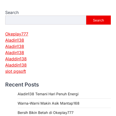
Search
Search
Okeplay777
Aladin138
Aladin138
Aladin138
Aladdin138
Aladdin138
slot pgsoft
Recent Posts
Aladin138 Temani Hari Penuh Energi
Warna-Warni Makin Asik Mantap168
Bersih Bikin Betah di Okeplay777