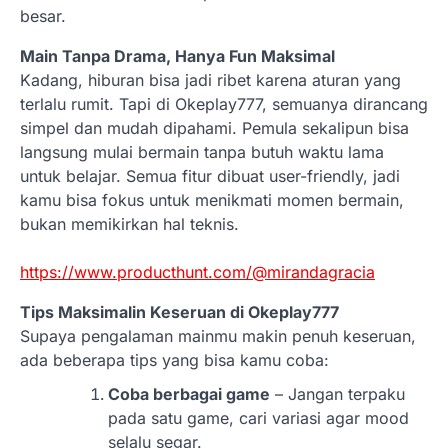
besar.
Main Tanpa Drama, Hanya Fun Maksimal
Kadang, hiburan bisa jadi ribet karena aturan yang
terlalu rumit. Tapi di Okeplay777, semuanya dirancang
simpel dan mudah dipahami. Pemula sekalipun bisa
langsung mulai bermain tanpa butuh waktu lama
untuk belajar. Semua fitur dibuat user-friendly, jadi
kamu bisa fokus untuk menikmati momen bermain,
bukan memikirkan hal teknis.
https://www.producthunt.com/@mirandagracia
Tips Maksimalin Keseruan di Okeplay777
Supaya pengalaman mainmu makin penuh keseruan,
ada beberapa tips yang bisa kamu coba:
Coba berbagai game
– Jangan terpaku
pada satu game, cari variasi agar mood
selalu segar.