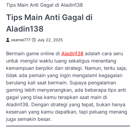
Tips Main Anti Gagal di Aladin138
Tips Main Anti Gagal di
Aladin138
okemei777
July 22, 2025
Bermain game online di
Aladin138
adalah cara seru
untuk mengisi waktu luang sekaligus menantang
kemampuan berpikir dan strategi. Namun, tentu saja,
tidak ada pemain yang ingin mengalami kegagalan
berulang kali saat bermain. Supaya pengalaman
gaming lebih menyenangkan, ada beberapa tips anti
gagal yang bisa kamu terapkan saat main di
Aladin138. Dengan strategi yang tepat, bukan hanya
keseruan yang kamu dapatkan, tapi peluang menang
juga semakin besar.