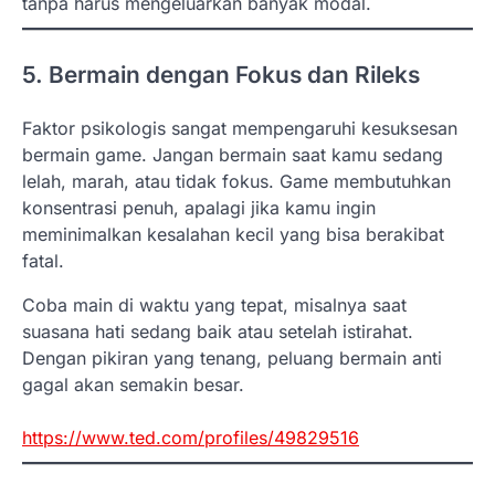
tanpa harus mengeluarkan banyak modal.
5. Bermain dengan Fokus dan Rileks
Faktor psikologis sangat mempengaruhi kesuksesan
bermain game. Jangan bermain saat kamu sedang
lelah, marah, atau tidak fokus. Game membutuhkan
konsentrasi penuh, apalagi jika kamu ingin
meminimalkan kesalahan kecil yang bisa berakibat
fatal.
Coba main di waktu yang tepat, misalnya saat
suasana hati sedang baik atau setelah istirahat.
Dengan pikiran yang tenang, peluang bermain anti
gagal akan semakin besar.
https://www.ted.com/profiles/49829516