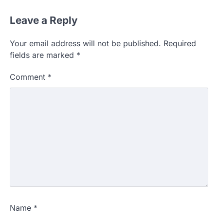
Leave a Reply
Your email address will not be published.
Required
fields are marked
*
Comment
*
Name
*