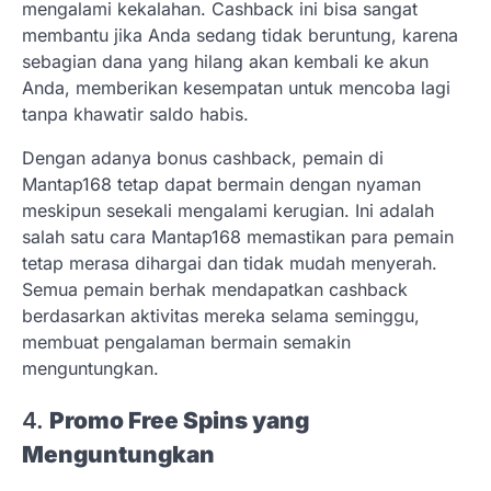
mengalami kekalahan. Cashback ini bisa sangat
membantu jika Anda sedang tidak beruntung, karena
sebagian dana yang hilang akan kembali ke akun
Anda, memberikan kesempatan untuk mencoba lagi
tanpa khawatir saldo habis.
Dengan adanya bonus cashback, pemain di
Mantap168 tetap dapat bermain dengan nyaman
meskipun sesekali mengalami kerugian. Ini adalah
salah satu cara Mantap168 memastikan para pemain
tetap merasa dihargai dan tidak mudah menyerah.
Semua pemain berhak mendapatkan cashback
berdasarkan aktivitas mereka selama seminggu,
membuat pengalaman bermain semakin
menguntungkan.
4.
Promo Free Spins yang
Menguntungkan