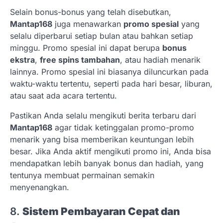
Selain bonus-bonus yang telah disebutkan,
Mantap168
juga menawarkan
promo spesial
yang
selalu diperbarui setiap bulan atau bahkan setiap
minggu. Promo spesial ini dapat berupa
bonus
ekstra
,
free spins tambahan
, atau hadiah menarik
lainnya. Promo spesial ini biasanya diluncurkan pada
waktu-waktu tertentu, seperti pada hari besar, liburan,
atau saat ada acara tertentu.
Pastikan Anda selalu mengikuti berita terbaru dari
Mantap168
agar tidak ketinggalan promo-promo
menarik yang bisa memberikan keuntungan lebih
besar. Jika Anda aktif mengikuti promo ini, Anda bisa
mendapatkan lebih banyak bonus dan hadiah, yang
tentunya membuat permainan semakin
menyenangkan.
8.
Sistem Pembayaran Cepat dan