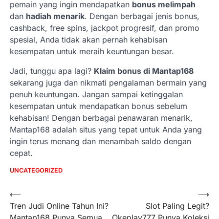
pemain yang ingin mendapatkan
bonus melimpah
dan
hadiah menarik
. Dengan berbagai jenis bonus,
cashback, free spins, jackpot progresif, dan promo
spesial, Anda tidak akan pernah kehabisan
kesempatan untuk meraih keuntungan besar.
Jadi, tunggu apa lagi?
Klaim bonus di Mantap168
sekarang juga dan nikmati pengalaman bermain yang
penuh keuntungan. Jangan sampai ketinggalan
kesempatan untuk mendapatkan bonus sebelum
kehabisan! Dengan berbagai penawaran menarik,
Mantap168 adalah situs yang tepat untuk Anda yang
ingin terus menang dan menambah saldo dengan
cepat.
UNCATEGORIZED
Post
⟵
⟶
Tren Judi Online Tahun Ini?
Slot Paling Legit?
navigation
Mantap168 Punya Semua
Okeplay777 Punya Koleksi