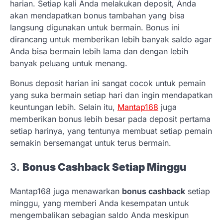
harian. Setiap kali Anda melakukan deposit, Anda
akan mendapatkan bonus tambahan yang bisa
langsung digunakan untuk bermain. Bonus ini
dirancang untuk memberikan lebih banyak saldo agar
Anda bisa bermain lebih lama dan dengan lebih
banyak peluang untuk menang.
Bonus deposit harian ini sangat cocok untuk pemain
yang suka bermain setiap hari dan ingin mendapatkan
keuntungan lebih. Selain itu,
Mantap168
juga
memberikan bonus lebih besar pada deposit pertama
setiap harinya, yang tentunya membuat setiap pemain
semakin bersemangat untuk terus bermain.
3.
Bonus Cashback Setiap Minggu
Mantap168 juga menawarkan
bonus cashback
setiap
minggu, yang memberi Anda kesempatan untuk
mengembalikan sebagian saldo Anda meskipun