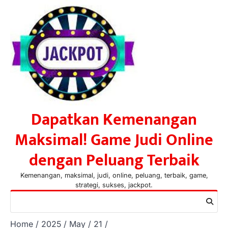
Skip
to
content
Dapatkan Kemenangan
Maksimal! Game Judi Online
dengan Peluang Terbaik
Kemenangan, maksimal, judi, online, peluang, terbaik, game,
strategi, sukses, jackpot.
Home
2025
May
21