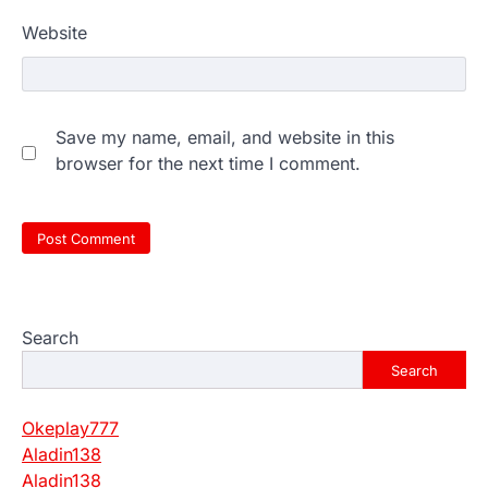
Website
Save my name, email, and website in this
browser for the next time I comment.
Search
Search
Okeplay777
Aladin138
Aladin138