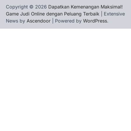
Copyright © 2026
Dapatkan Kemenangan Maksimal!
Game Judi Online dengan Peluang Terbaik
| Extensive
News by
Ascendoor
| Powered by
WordPress
.