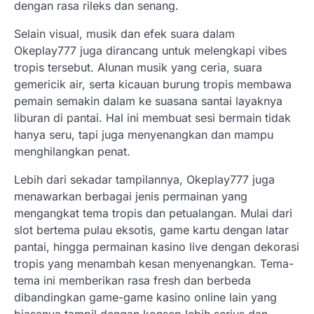
dengan rasa rileks dan senang.
Selain visual, musik dan efek suara dalam
Okeplay777 juga dirancang untuk melengkapi vibes
tropis tersebut. Alunan musik yang ceria, suara
gemericik air, serta kicauan burung tropis membawa
pemain semakin dalam ke suasana santai layaknya
liburan di pantai. Hal ini membuat sesi bermain tidak
hanya seru, tapi juga menyenangkan dan mampu
menghilangkan penat.
Lebih dari sekadar tampilannya, Okeplay777 juga
menawarkan berbagai jenis permainan yang
mengangkat tema tropis dan petualangan. Mulai dari
slot bertema pulau eksotis, game kartu dengan latar
pantai, hingga permainan kasino live dengan dekorasi
tropis yang menambah kesan menyenangkan. Tema-
tema ini memberikan rasa fresh dan berbeda
dibandingkan game-game kasino online lain yang
biasanya tampil dengan konsep lebih serius dan