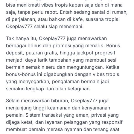
bisa menikmati vibes tropis kapan saja dan di mana
saja, tanpa perlu repot. Entah sedang santai di rumah,
di perjalanan, atau bahkan di kafe, suasana tropis
Okeplay777 selalu siap menemani.
Tak hanya itu, Okeplay777 juga menawarkan
berbagai bonus dan promosi yang menarik. Bonus
deposit, putaran gratis, hingga jackpot progresif
menjadi daya tarik tambahan yang membuat sesi
bermain semakin seru dan menguntungkan. Ketika
bonus-bonus ini digabungkan dengan vibes tropis
yang menyegarkan, pengalaman bermain jadi
semakin lengkap dan bikin ketagihan.
Selain menawarkan hiburan, Okeplay777 juga
menjunjung tinggi keamanan dan kenyamanan
pemain. Sistem transaksi yang aman, privasi yang
dijaga ketat, dan layanan pelanggan yang responsif
membuat pemain merasa nyaman dan tenang saat