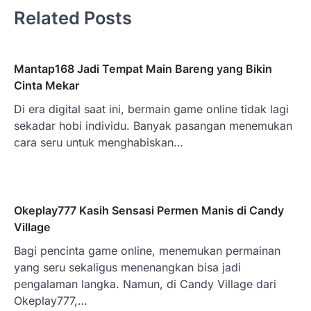
Related Posts
Mantap168 Jadi Tempat Main Bareng yang Bikin
Cinta Mekar
Di era digital saat ini, bermain game online tidak lagi
sekadar hobi individu. Banyak pasangan menemukan
cara seru untuk menghabiskan…
Okeplay777 Kasih Sensasi Permen Manis di Candy
Village
Bagi pencinta game online, menemukan permainan
yang seru sekaligus menenangkan bisa jadi
pengalaman langka. Namun, di Candy Village dari
Okeplay777,…