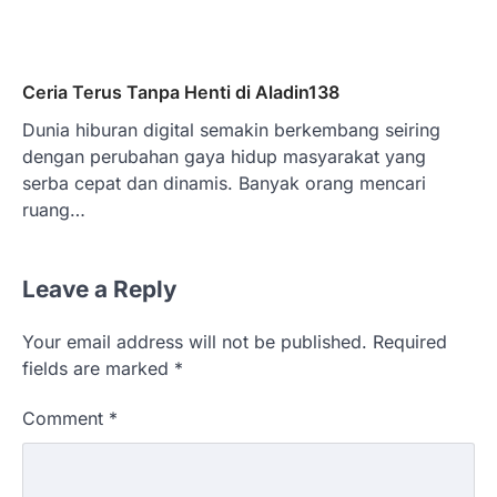
Ceria Terus Tanpa Henti di Aladin138
Dunia hiburan digital semakin berkembang seiring
dengan perubahan gaya hidup masyarakat yang
serba cepat dan dinamis. Banyak orang mencari
ruang…
Leave a Reply
Your email address will not be published.
Required
fields are marked
*
Comment
*