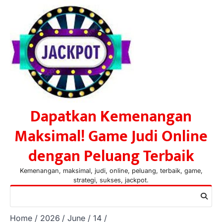
Skip
to
content
Dapatkan Kemenangan
Maksimal! Game Judi Online
dengan Peluang Terbaik
Kemenangan, maksimal, judi, online, peluang, terbaik, game,
strategi, sukses, jackpot.
Home
2026
June
14