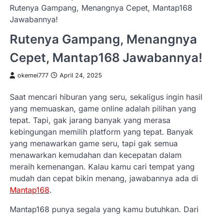
Rutenya Gampang, Menangnya Cepet, Mantap168
Jawabannya!
Rutenya Gampang, Menangnya
Cepet, Mantap168 Jawabannya!
okemei777
April 24, 2025
Saat mencari hiburan yang seru, sekaligus ingin hasil
yang memuaskan, game online adalah pilihan yang
tepat. Tapi, gak jarang banyak yang merasa
kebingungan memilih platform yang tepat. Banyak
yang menawarkan game seru, tapi gak semua
menawarkan kemudahan dan kecepatan dalam
meraih kemenangan. Kalau kamu cari tempat yang
mudah dan cepat bikin menang, jawabannya ada di
Mantap168
.
Mantap168 punya segala yang kamu butuhkan. Dari