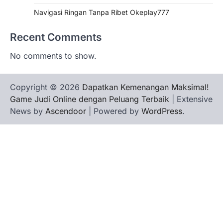
Navigasi Ringan Tanpa Ribet Okeplay777
Recent Comments
No comments to show.
Copyright © 2026
Dapatkan Kemenangan Maksimal!
Game Judi Online dengan Peluang Terbaik
| Extensive
News by
Ascendoor
| Powered by
WordPress
.