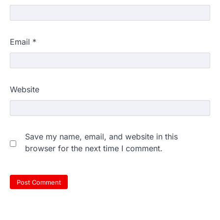
Email
*
Website
Save my name, email, and website in this
browser for the next time I comment.