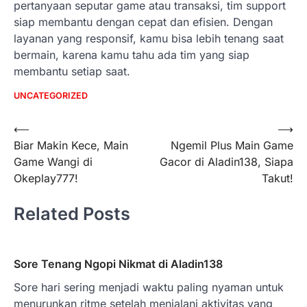
pertanyaan seputar game atau transaksi, tim support
siap membantu dengan cepat dan efisien. Dengan
layanan yang responsif, kamu bisa lebih tenang saat
bermain, karena kamu tahu ada tim yang siap
membantu setiap saat.
UNCATEGORIZED
Post
⟵
⟶
Biar Makin Kece, Main
Ngemil Plus Main Game
navigation
Game Wangi di
Gacor di Aladin138, Siapa
Okeplay777!
Takut!
Related Posts
Sore Tenang Ngopi Nikmat di Aladin138
Sore hari sering menjadi waktu paling nyaman untuk
menurunkan ritme setelah menjalani aktivitas yang