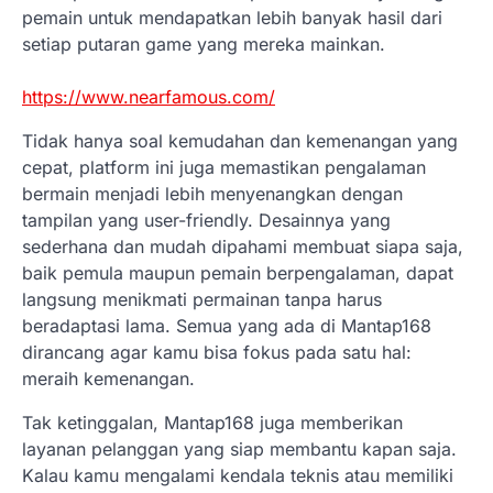
pemain untuk mendapatkan lebih banyak hasil dari
setiap putaran game yang mereka mainkan.
https://www.nearfamous.com/
Tidak hanya soal kemudahan dan kemenangan yang
cepat, platform ini juga memastikan pengalaman
bermain menjadi lebih menyenangkan dengan
tampilan yang user-friendly. Desainnya yang
sederhana dan mudah dipahami membuat siapa saja,
baik pemula maupun pemain berpengalaman, dapat
langsung menikmati permainan tanpa harus
beradaptasi lama. Semua yang ada di Mantap168
dirancang agar kamu bisa fokus pada satu hal:
meraih kemenangan.
Tak ketinggalan, Mantap168 juga memberikan
layanan pelanggan yang siap membantu kapan saja.
Kalau kamu mengalami kendala teknis atau memiliki