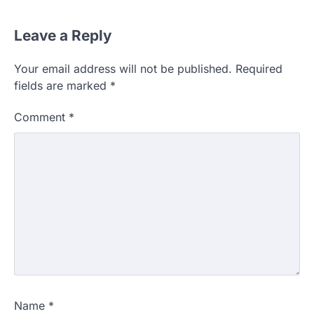
Leave a Reply
Your email address will not be published.
Required
fields are marked
*
Comment
*
Name
*