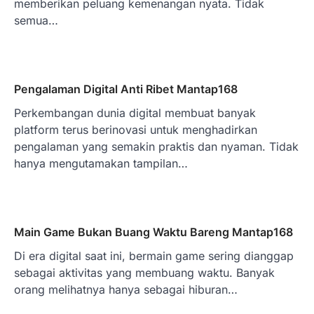
memberikan peluang kemenangan nyata. Tidak
semua…
Pengalaman Digital Anti Ribet Mantap168
Perkembangan dunia digital membuat banyak
platform terus berinovasi untuk menghadirkan
pengalaman yang semakin praktis dan nyaman. Tidak
hanya mengutamakan tampilan…
Main Game Bukan Buang Waktu Bareng Mantap168
Di era digital saat ini, bermain game sering dianggap
sebagai aktivitas yang membuang waktu. Banyak
orang melihatnya hanya sebagai hiburan…