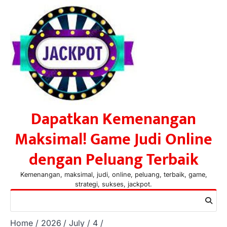
Skip
to
content
Dapatkan Kemenangan
Maksimal! Game Judi Online
dengan Peluang Terbaik
Kemenangan, maksimal, judi, online, peluang, terbaik, game,
strategi, sukses, jackpot.
Home
2026
July
4