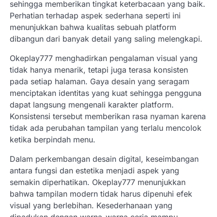
sehingga memberikan tingkat keterbacaan yang baik.
Perhatian terhadap aspek sederhana seperti ini
menunjukkan bahwa kualitas sebuah platform
dibangun dari banyak detail yang saling melengkapi.
Okeplay777 menghadirkan pengalaman visual yang
tidak hanya menarik, tetapi juga terasa konsisten
pada setiap halaman. Gaya desain yang seragam
menciptakan identitas yang kuat sehingga pengguna
dapat langsung mengenali karakter platform.
Konsistensi tersebut memberikan rasa nyaman karena
tidak ada perubahan tampilan yang terlalu mencolok
ketika berpindah menu.
Dalam perkembangan desain digital, keseimbangan
antara fungsi dan estetika menjadi aspek yang
semakin diperhatikan. Okeplay777 menunjukkan
bahwa tampilan modern tidak harus dipenuhi efek
visual yang berlebihan. Kesederhanaan yang
dipadukan dengan warna-warna ceria mampu