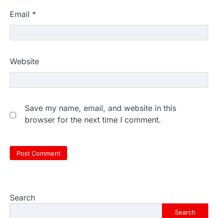
Email
*
Website
Save my name, email, and website in this
browser for the next time I comment.
Search
Search