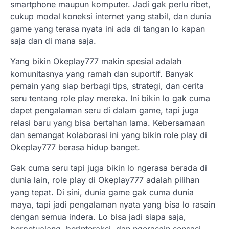
smartphone maupun komputer. Jadi gak perlu ribet,
cukup modal koneksi internet yang stabil, dan dunia
game yang terasa nyata ini ada di tangan lo kapan
saja dan di mana saja.
Yang bikin Okeplay777 makin spesial adalah
komunitasnya yang ramah dan suportif. Banyak
pemain yang siap berbagi tips, strategi, dan cerita
seru tentang role play mereka. Ini bikin lo gak cuma
dapet pengalaman seru di dalam game, tapi juga
relasi baru yang bisa bertahan lama. Kebersamaan
dan semangat kolaborasi ini yang bikin role play di
Okeplay777 berasa hidup banget.
Gak cuma seru tapi juga bikin lo ngerasa berada di
dunia lain, role play di Okeplay777 adalah pilihan
yang tepat. Di sini, dunia game gak cuma dunia
maya, tapi jadi pengalaman nyata yang bisa lo rasain
dengan semua indera. Lo bisa jadi siapa saja,
berpetualang, berinteraksi, dan ngerasain sensasi