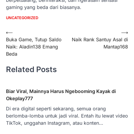
gaming yang beda dari biasanya.
UNCATEGORIZED
Post
⟵
⟶
Buka Game, Tutup Saldo
Naik Rank Santuy Asal di
navigation
Naik: Aladin138 Emang
Mantap168
Beda
Related Posts
Biar Viral, Mainnya Harus Ngebooming Kayak di
Okeplay777
Di era digital seperti sekarang, semua orang
berlomba-lomba untuk jadi viral. Entah itu lewat video
TikTok, unggahan Instagram, atau konten…