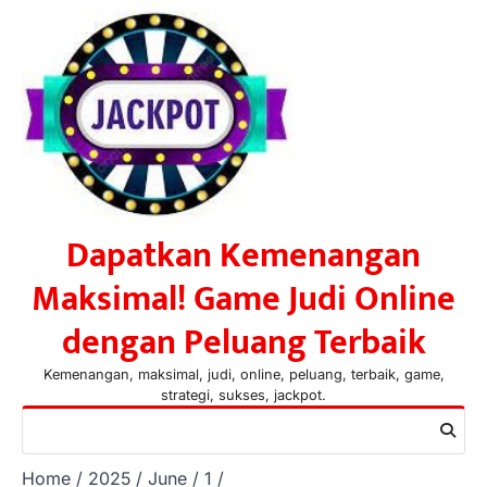
Skip
to
content
Dapatkan Kemenangan
Maksimal! Game Judi Online
dengan Peluang Terbaik
Kemenangan, maksimal, judi, online, peluang, terbaik, game,
strategi, sukses, jackpot.
Home
2025
June
1